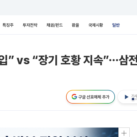
특징주
투자전략
채권/펀드
환율
국제시황
일반
입” vs “장기 호황 지속”⋯삼
기사
구글 선호매체 추가