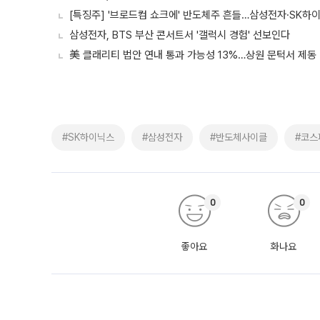
[특징주] '브로드컴 쇼크에' 반도체주 흔들…삼성전자·SK하이
삼성전자, BTS 부산 콘서트서 '갤럭시 경험' 선보인다
美 클래리티 법안 연내 통과 가능성 13%…상원 문턱서 제동
#SK하이닉스
#삼성전자
#반도체사이클
#코스
0
0
좋아요
화나요