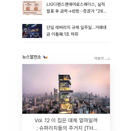
LIG디펜스앤에어로스페이스, 실적
발표 후 급락→반등⋯증권가 “28년
까지 튼튼”
단일 레버리지 규제 일주일…거래대
금 이틀째 1조 하회
뉴스발전소
Vol. 12 이 집은 대체 얼마일까
: 슈퍼리치들의 주거지 [THE