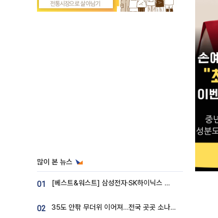
많이 본 뉴스
[베스트&워스트] 삼성전자·SK하이닉스 밀린 한 주…상상인증권은 85% 급등
01
35도 안팎 무더위 이어져…전국 곳곳 소나기 [오늘 날씨]
02