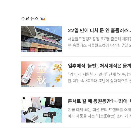
주요 뉴스
22일 만에 다시 문 연 홈플러스
서울월드컵경기장점 67명 출근해 재개점 
연 홈플러스 서울월드컵경기장점. 7일 
우유, 과일 같은 신선식품이 차근차근 자
입추매직 '불발', 처서매직은 올
“와 이제 시원한 거 같아” 단체 ‘뇌손상
한 더위 속 30도대 초반이 상대적으로
지역에 있었습니다. 7월 말에는 서풍과
콘서트 갈 때 응원봉만?⋯'최애'
지금 화제 되는 패션·뷰티 트렌드를 소개
따라 제품을 사는 '디토(Ditto) 소비
어디일까요? 아이돌 콘서트 시작을 기다