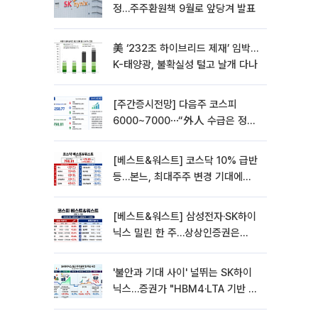
정…주주환원책 9월로 앞당겨 발표
美 ‘232조 하이브리드 제재’ 임박…
K-태양광, 불확실성 털고 날개 다나
[주간증시전망] 다음주 코스피
6000~7000⋯“外人 수급은 정책
이 변수”
[베스트&워스트] 코스닥 10% 급반
등…본느, 최대주주 변경 기대에
270% 폭등
[베스트&워스트] 삼성전자·SK하이
닉스 밀린 한 주…상상인증권은
85% 급등
'불안과 기대 사이' 널뛰는 SK하이
닉스…증권가 "HBM4·LTA 기반 펀
터멘털 견고"