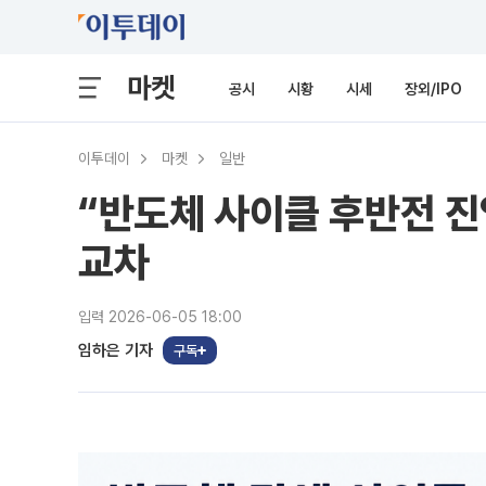
마켓
공시
시황
시세
장외/IPO
이투데이
마켓
일반
“반도체 사이클 후반전 진
교차
입력 2026-06-05 18:00
임하은 기자
구독