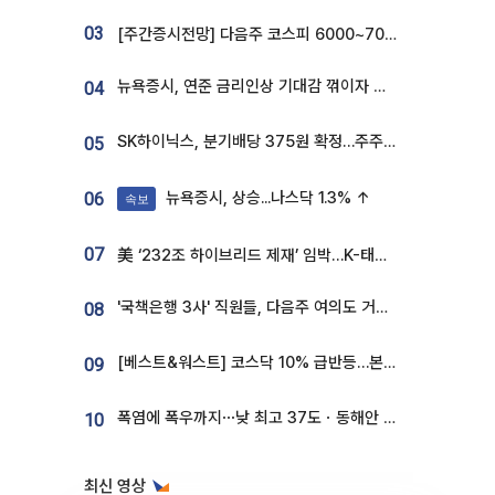
03
[주간증시전망] 다음주 코스피 6000~7000⋯“外人 수급은 정책이 변수”
뉴욕증시, 연준 금리인상 기대감 꺾이자 상승...S&P500 사상 최고치 [종합]
04
SK하이닉스, 분기배당 375원 확정…주주환원책 9월로 앞당겨 발표
05
뉴욕증시, 상승...나스닥 1.3% ↑
06
속보
07
美 ‘232조 하이브리드 제재’ 임박…K-태양광, 불확실성 털고 날개 다나
'국책은행 3사' 직원들, 다음주 여의도 거리 나서는 까닭은
08
[베스트&워스트] 코스닥 10% 급반등…본느, 최대주주 변경 기대에 270% 폭등
09
폭염에 폭우까지⋯낮 최고 37도ㆍ동해안 강한 비 [날씨]
10
최신 영상