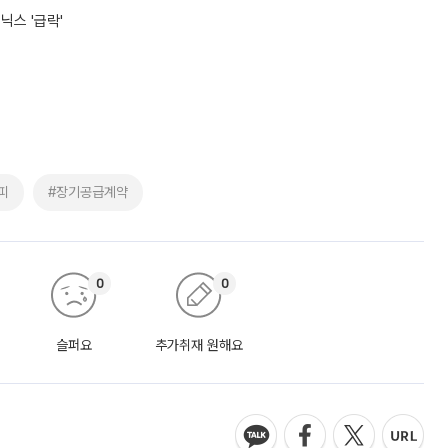
닉스 '급락'
피
#장기공급계약
0
0
슬퍼요
추가취재 원해요