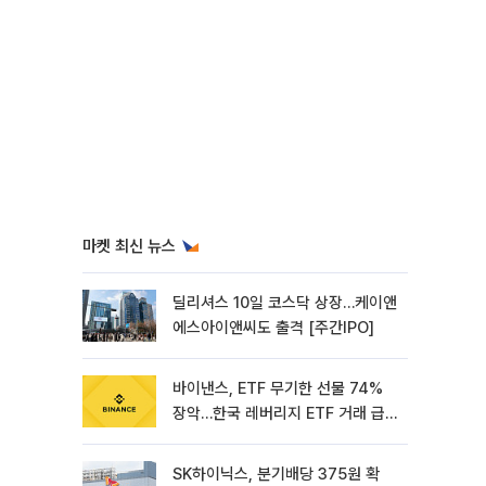
마켓 최신 뉴스
딜리셔스 10일 코스닥 상장…케이앤
에스아이앤씨도 출격 [주간IPO]
바이낸스, ETF 무기한 선물 74%
장악…한국 레버리지 ETF 거래 급
증 [e가상자산]
SK하이닉스, 분기배당 375원 확