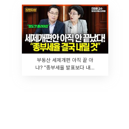
부동산 세제개편 아직 끝 아
냐? "종부세율 발표보다 내릴
것" 장기거주·양도세 전망 I 집
땅지성 I 김인만, 진미윤