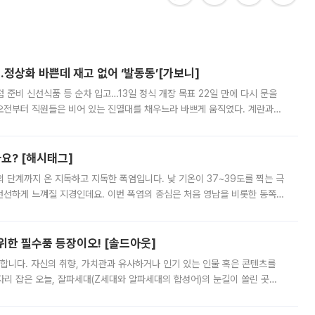
…정상화 바쁜데 재고 없어 ‘발동동’[가보니]
준비 신선식품 등 순차 입고…13일 정식 개장 목표 22일 만에 다시 문을
오전부터 직원들은 비어 있는 진열대를 채우느라 바쁘게 움직였다. 계란과
리를 잡기 시작했지만, 매장 곳곳엔 여전히 텅 빈 매대가 먼저 눈에 들어왔
까요? [해시태그]
’의 단계까지 온 지독하고 지독한 폭염입니다. 낮 기온이 37~39도를 찍는 극
 선선하게 느껴질 지경인데요. 이번 폭염의 중심은 처음 영남을 비롯한 동쪽
 북서풍이 산맥을 넘어 영남 쪽으로 내려오면서 뜨겁고 건조해졌는데요.
 위한 필수품 등장이오! [솔드아웃]
합니다. 자신의 취향, 가치관과 유사하거나 인기 있는 인물 혹은 콘텐츠를
'가 자리 잡은 오늘, 잘파세대(Z세대와 알파세대의 합성어)의 눈길이 쏠린 곳은
리는 공연장. 응원봉만큼이나 눈에 띄는 게 있습니다. 공연이 시작되기