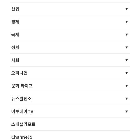
산업
경제
국제
정치
사회
오피니언
문화·라이프
뉴스발전소
이투데이TV
스페셜리포트
Channel 5