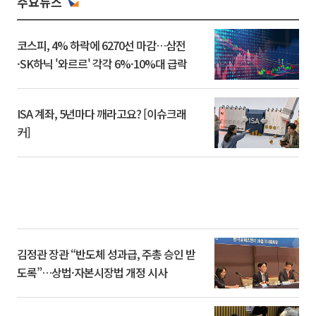
주요뉴스
코스피, 4% 하락에 6270선 마감…삼전
·SK하닉 '와르르' 각각 6%·10%대 급락
ISA 계좌, 5년마다 깨라고요? [이슈크래
커]
김정관 장관 “반도체 성과급, 주총 승인 받
도록”…상법·자본시장법 개정 시사