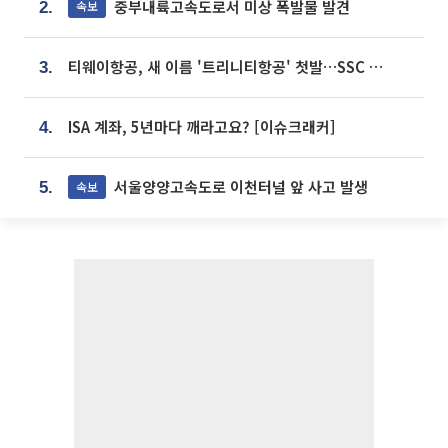
중부내륙고속도로서 미상 폭발물 발견
속보
2.
티웨이항공, 새 이름 '트리니티항공' 첫발…SSC 전략 본격화
3.
ISA 계좌, 5년마다 깨라고요? [이슈크래커]
4.
서울양양고속도로 이천터널 앞 사고 발생
속보
5.