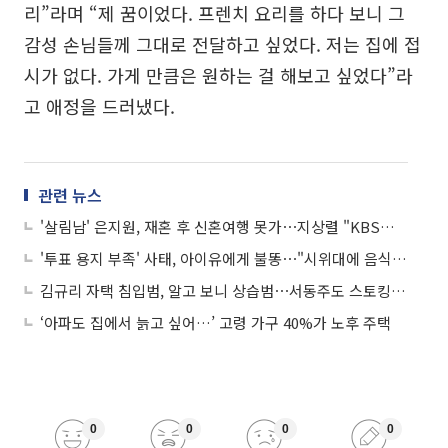
리”라며 “제 꿈이었다. 프렌치 요리를 하다 보니 그
감성 손님들께 그대로 전달하고 싶었다. 저는 집에 접
시가 없다. 가게 만큼은 원하는 걸 해보고 싶었다”라
고 애정을 드러냈다.
관련 뉴스
'살림남' 은지원, 재혼 후 신혼여행 못가⋯지상렬 "KBS서 방송 정지 내려야"
'투표 용지 부족' 사태, 아이유에게 불똥⋯"시위대에 음식 보내라"
김규리 자택 침입범, 알고 보니 상습범⋯서동주도 스토킹 "검침원 사칭"
‘아파도 집에서 늙고 싶어…’ 고령 가구 40%가 노후 주택
0
0
0
0