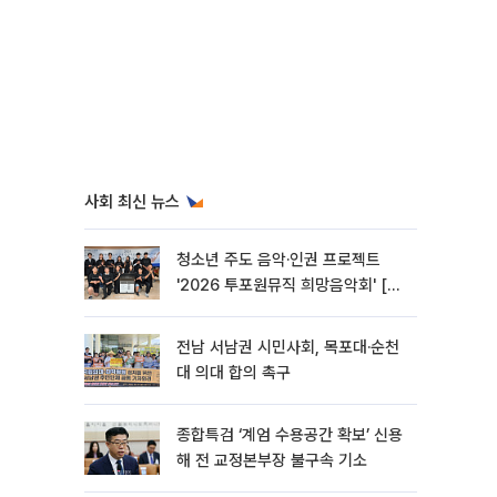
사회 최신 뉴스
청소년 주도 음악·인권 프로젝트
'2026 투포원뮤직 희망음악회' [포
토]
전남 서남권 시민사회, 목포대·순천
대 의대 합의 촉구
종합특검 ‘계엄 수용공간 확보’ 신용
해 전 교정본부장 불구속 기소