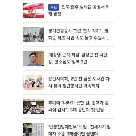
전북 완주 삼례읍 공장서 화
속보
재 발생
경기관광공사 "3년 연속 적자"…영
화동 리츠 사업 속도 놓고 수원시와
이견
‘채상병 순직 책임’ 임성근 전 사단
장, 항소심도 징역 3년
용인시의회, 2년 전 심은 도서관 다
시 찾아 청년봉사단 약속까지
추미애 "나라가 못한 일, 종교가 감
싸줘 감사"…3대 종단과 첫 만남
‘민생전담재판부’ 도입…전세사기·임
대차 소송 3개월이면 끝낸다