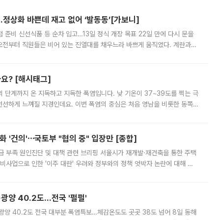
…정상화 바쁜데 재고 없어 ‘발동동’[가보니]
준비 신선식품 등 순차 입고…13일 정식 개장 목표 22일 만에 다시 문을
오전부터 직원들은 비어 있는 진열대를 채우느라 바쁘게 움직였다. 계란과
리를 잡기 시작했지만, 매장 곳곳엔 여전히 텅 빈 매대가 먼저 눈에 들어왔
까요? [해시태그]
’의 단계까지 온 지독하고 지독한 폭염입니다. 낮 기온이 37~39도를 찍는 극
 선선하게 느껴질 지경인데요. 이번 폭염의 중심은 처음 영남을 비롯한 동쪽
 북서풍이 산맥을 넘어 영남 쪽으로 내려오면서 뜨겁고 건조해졌는데요.
 '건의'⋯국토부 "협의 중" 입장만 [종합]
급 부족 원인진단 및 대책 관련 브리핑 서울시가 재개발·재건축을 통한 주택
비사업으로 인한 '이주 대란' 우려와 정부와의 정책 엇박자 논란에 대해 정
실장은 2031년까지 31만 가구 착공 목표에 차질이 없다는 입장이나,
·광양 40.2도…전국 '펄펄'
·광양 40.2도 전국 대부분 폭염특보…체감온도도 곳곳 38도 넘어 8일 동해