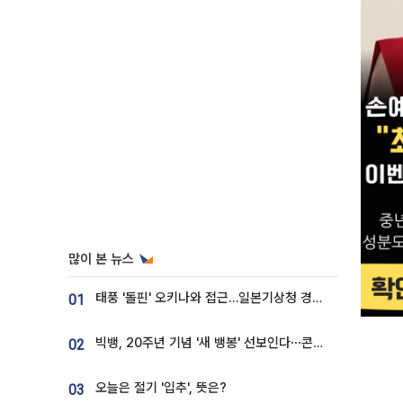
많이 본 뉴스
태풍 '돌핀' 오키나와 접근…일본기상청 경로 업데이트
01
빅뱅, 20주년 기념 '새 뱅봉' 선보인다⋯콘서트 앞두고 팝업 개최
02
오늘은 절기 '입추', 뜻은?
03