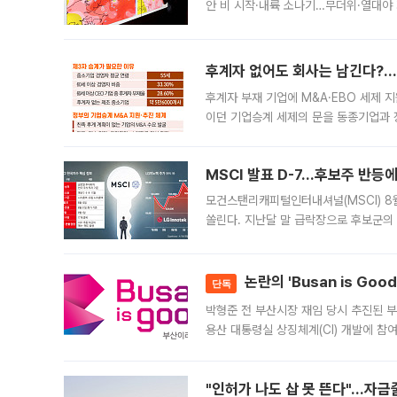
안 비 시작·내륙 소나기…무더위·열대야 
에서도 40도를 웃도는 기온이 관측됐다
의 극심한
후계자 없어도 회사는 남긴다?…‘
후계자 부재 기업에 M&A·EBO 세제 
이던 기업승계 세제의 문을 동종기업과 
대신 M&A나 임직원 인수(EBO)를 통
늘
MSCI 발표 D-7…후보주 반등
모건스탠리캐피털인터내셔널(MSCI) 8
쏠린다. 지난달 말 급락장으로 후보군의
가능성과 지수 추종 자금 유입 기대가 
논란의 'Busan is Go
단독
박형준 전 부산시장 재임 당시 추진된 부산
용산 대통령실 상징체계(CI) 개발에 참
도시브랜드 사업이 공개 이후 시민 공감
"인허가 나도 삽 못 뜬다"…자금