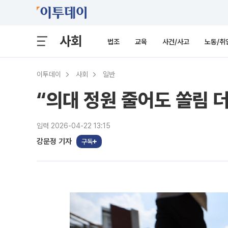
사회
법조
교육
사건/사고
노동/취
이투데이
사회
일반
“의대 정원 줄어도 쏠림 더 
입력 2026-04-22 13:15
강문정 기자
구독