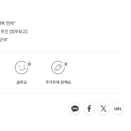
책 먼저”
추진 [업무보고]
근무’
0
0
슬퍼요
추가취재 원해요