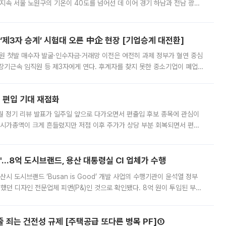
지속 서울 노원구의 기온이 40도를 넘어선 데 이어 경기 하남과 전남 광양
. 전국 대부분 지역에 폭염특보가 내려진 가운데 곳곳에서 39~40도 안팎
제3자 승계’ 시험대 오른 中企 현장 [기업승계 대전환]
지원 첫발 매수자 발굴·인수자금·거래망 이전은 여전히 과제 정부가 혈연 중심
장기근속 임직원 등 제3자에게 연다. 후계자를 찾지 못한 중소기업이 폐업
해 기술과 일자리를 남기도록 하겠다는 취지다. 다만 세금 감면만으로 거래를
에 편입 기대 재점화
월 정기 리뷰 발표가 일주일 앞으로 다가오면서 편출입 후보 종목에 관심이
 시가총액이 크게 흔들렸지만 저점 이후 주가가 상당 부분 회복되면서 편입
다시 부각되고 있다. 7일 금융투자업계에 따르면 MSCI는 한국시간으로 오는
od'…8억 도시브랜드, 용산 대통령실 CI 업체가 수행
시 도시브랜드 ‘Busan is Good’ 개발 사업의 수행기관이 윤석열 정부
여했던 디자인 전문업체 피앤(P&)인 것으로 확인됐다. 8억 원이 투입된 부산
 부족과 디자인 정체성 논란에 휩싸였던 만큼, 사업 선정 과정과 결과물에
줄 죄는 건전성 규제 [주택공급 또다른 병목 PF]①