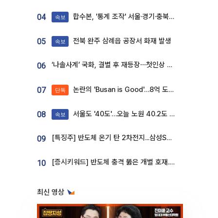
합수본, '통계 조작' 서울·경기·충북 선관위 등 추가 압수수색
04
속보
전북 완주 삼례읍 공장서 화재 발생
05
속보
‘나솔사계’ 국화, 결별 후 재등장⋯첫인상 투표 휩쓸고 ‘인기녀’ 등극
06
논란의 'Busan is Good'…8억 도시브랜드, 용산 대통령실 CI 업체가 수행
07
단독
서울도 '40도'…오늘 노원 40.2도 기록
08
속보
[특징주] 반도체 온기 탄 2차전지...삼성SDI, 장 초반 7% 넘게 껑충
09
[증시키워드] 반도체 충격 뚫은 개별 호재...포스코퓨처엠·에코프로·한화솔루션 '눈길'
10
최신 영상