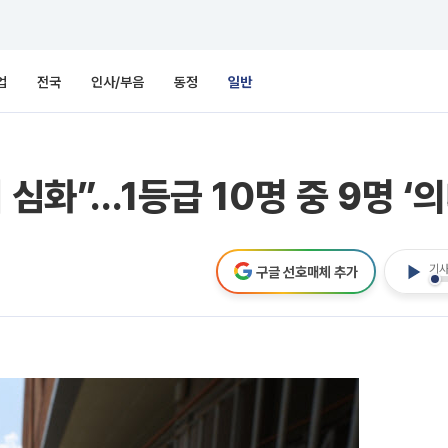
업
전국
인사/부음
동정
일반
심화”…1등급 10명 중 9명 ‘의
기사
구글 선호매체 추가