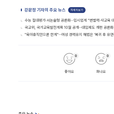
강문정 기자의 주요 뉴스
자세히보기
수능 절대평가·서논술형 공론화⋯입시업계 “변별력·사교육 대
국교위, 국가교육발전계획 10월 공개⋯대입제도 개편 공론화 
"육아휴직만으론 한계"⋯여성 경력유지 해법은 '복귀 후 유연
0
0
좋아요
화나요
주요 뉴스