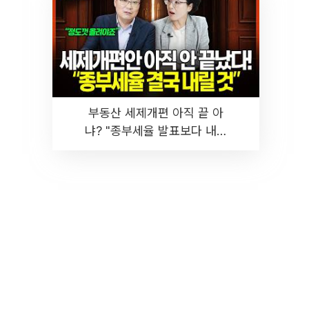
부동산 세제개편 아직 끝 아
냐? "종부세율 발표보다 내릴
것" 장기거주·양도세 전망 I 집
땅지성 I 김인만, 진미윤