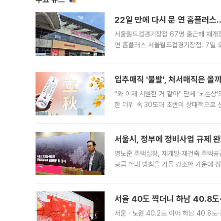
22일 만에 다시 문 연 홈플러스
서울월드컵경기장점 67명 출근해 재개점 
연 홈플러스 서울월드컵경기장점. 7일 
우유, 과일 같은 신선식품이 차근차근 자
입추매직 '불발', 처서매직은 올
“와 이제 시원한 거 같아” 단체 ‘뇌손상
한 더위 속 30도대 초반이 상대적으로
지역에 있었습니다. 7월 말에는 서풍과
서울시, 정부에 정비사업 규제 완화
명노준 주택실장, 재개발·재건축 주택공
공급 확대 방침을 거듭 강조한 가운데 정
면 반박하고 나섰다. 명노준 서울시 주택
서울 40도 찍더니 하남 40.8도
서울ㆍ노원 40.2도 이어 하남 40.8도