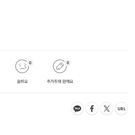
0
0
슬퍼요
추가취재 원해요