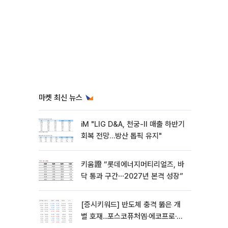
마켓 최신 뉴스
iM "LIG D&A, 천궁-II 매출 하반기
회복 전망…방산 톱픽 유지"
키움證 “롯데에너지머티리얼즈, 바
닥 통과 구간⋯2027년 본격 성장”
[증시키워드] 반도체 충격 뚫은 개
별 호재...포스코퓨처엠·에코프로·한