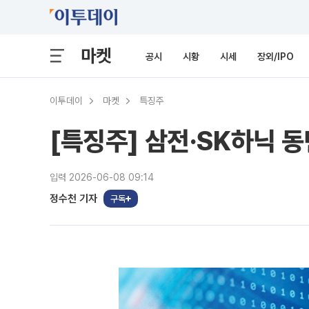
마켓
공시
시황
시세
장외/IPO
이투데이
마켓
특징주
[특징주] 삼전·SK하닉 
입력 2026-06-08 09:14
정수천 기자
구독