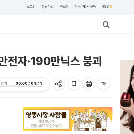
로그인
회원가입
속보창
신문/PDF 구독
RSS
0만전자·190만닉스 붕괴
00:00 / 04:11
 듣기