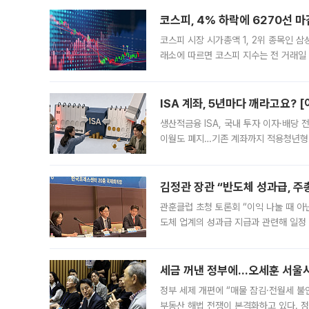
코스피, 4% 하락에 6270선 마
코스피 시장 시가총액 1, 2위 종목인 
래소에 따르면 코스피 지수는 전 거래일 대
1.81% 내린 6478.75에 출발한 코
다. 이날 오전
ISA 계좌, 5년마다 깨라고요? 
생산적금융 ISA, 국내 투자 이자·배당
이월도 폐지…기존 계좌까지 적용청년형 
는 5년마다 계좌를 해지하라는 건가요?”
편을
김정관 장관 “반도체 성과급, 
관훈클럽 초청 토론회 “이익 나눌 때 아
도체 업계의 성과급 지급과 관련해 일정
최근 상법·자본시장법 개정으로 기업 지
세금 꺼낸 정부에…오세훈 서울시장
정부 세제 개편에 “매물 잠김·전월세 불
부동산 해법 전쟁이 본격화하고 있다. 