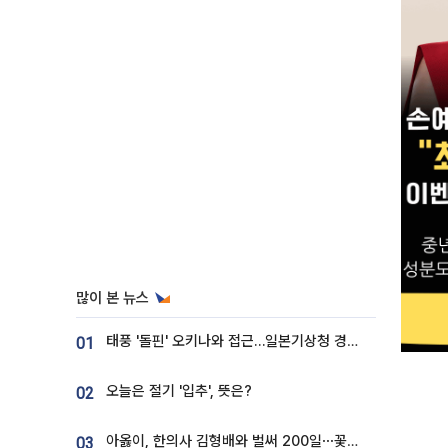
많이 본 뉴스
태풍 '돌핀' 오키나와 접근…일본기상청 경로 업데이트
01
오늘은 절기 '입추', 뜻은?
02
아옳이, 한의사 김형배와 벌써 200일⋯꽃다발 들고 "프러포즈 아냐"
03