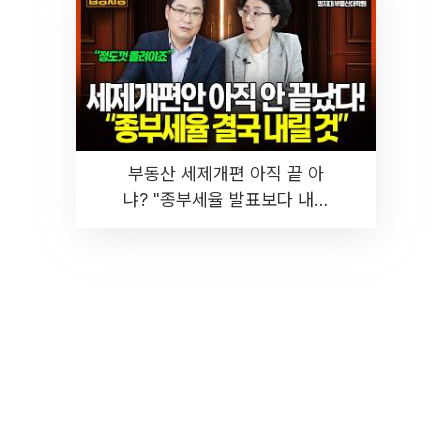
부동산 세제개편 아직 끝 아
냐? "종부세율 발표보다 내릴
것" 장기거주·양도세 전망 I 집
땅지성 I 김인만, 진미윤