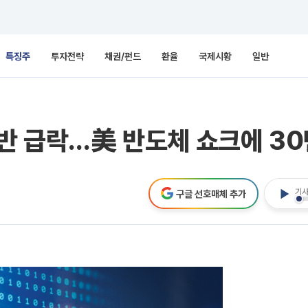
특징주
투자전략
채권/펀드
환율
국제시황
일반
동반 급락…美 반도체 쇼크에 3
기사
구글 선호매체 추가