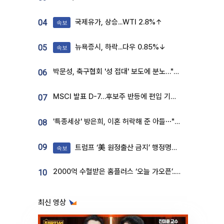
국제유가, 상승...WTI 2.8%↑
04
속보
뉴욕증시, 하락...다우 0.85%↓
05
속보
박문성, 축구협회 '성 접대' 보도에 분노…"다 말아먹으려고 작정했나"
06
MSCI 발표 D-7…후보주 반등에 편입 기대 재점화
07
'특종세상' 방은희, 이혼 허락해 준 아들⋯"너무 잘 커줬다" 오열
08
09
트럼프 ‘美 원정출산 금지’ 행정명령 서명
속보
2000억 수혈받은 홈플러스 ‘오늘 가오픈’...13일 정식 개장 시험대
10
최신 영상