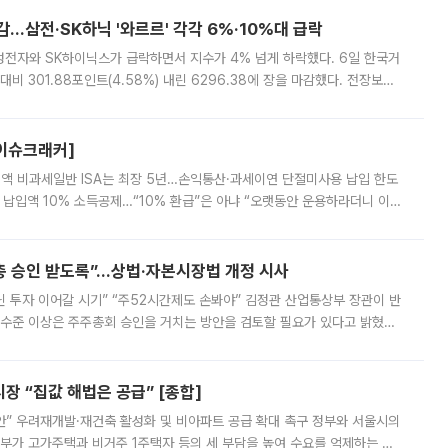
감…삼전·SK하닉 '와르르' 각각 6%·10%대 급락
삼성전자와 SK하이닉스가 급락하면서 지수가 4% 넘게 하락했다. 6일 한국거
비 301.88포인트(4.58%) 내린 6296.38에 장을 마감했다. 전장보다
스피는 장중 한때 6550.94까지 오르기도 했으나 6238.32까지 밀리기도 했
[이슈크래커]
 전액 비과세일반 ISA는 최장 5년…손익통산·과세이연 단절미사용 납입 한도
납입액 10% 소득공제…“10% 환급”은 아냐 “오랫동안 운용하라더니 이제
 ‘만능 절세 통장’으로 불리는 개인종합자산관리계좌(ISA)가 두 갈래로 개
주총 승인 받도록”…상법·자본시장법 개정 시사
닌 투자 이어갈 시기” “주52시간제도 손봐야” 김정관 산업통상부 장관이 반
 수준 이상은 주주총회 승인을 거치는 방안을 검토할 필요가 있다고 밝혔다.
배구조와 주주권 강화 논의가 이어지는 가운데, 핵심 연구인력에 대한
 “집값 해법은 공급” [종합]
안” 우려재개발·재건축 활성화 및 비아파트 공급 확대 촉구 정부와 서울시의
정부가 고가주택과 비거주 1주택자 등의 세 부담을 높여 수요를 억제하는 카