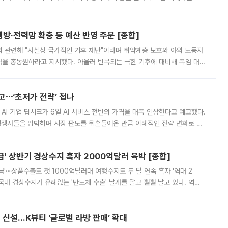
키울 것이라며 세금이 아닌 공급이 근본적인 처방이라고 전면 반박했다.
방·전력망 확충 등 예산 반영 주문 [종합]
과 관련해 "사실상 국가적인 기후 재난"이라며 취약계층 보호와 야외 노동자
정력을 총동원하라고 지시했다. 아울러 반복되는 극한 기후에 대비해 폭염 대응
영하는 방안도 검토하라고 주문했다. 이 대통령은 이날 폭염·가뭄 대
예고⋯‘초저가 전략’ 접나
 AI 기업 딥시크가 6일 AI 서비스 전반의 가격을 대폭 인상한다고 예고했다.
 경쟁사들을 압박하며 시장 판도를 뒤흔들어온 만큼 이례적인 전략 변화로 평
 이날 공지를 통해 구체적인 인상 폭은 공개하지 않았지만 상당한 수
' 상반기 경상수지 흑자 2000억달러 육박 [종합]
급'⋯상품수출도 첫 1000억달러대 여행수지도 두 달 연속 흑자 '역대 2
국내 경상수지가 유례없는 '반도체 수출' 날개를 달고 훨훨 날고 있다. 역대
경상수지 뿐 아니라 상반기 경상수지 흑자도 2000억달러에 근접하며 사상 최
신설…K뷰티 ‘글로벌 라방 판매’ 확대