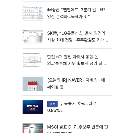
화솔루션 '눈길'
iM증권 “엘앤에프, 3분기 말 LFP
양산 본격화…목표가 ↓”
SK證, “LG유플러스, 올해 영업익
사상 최대 전망⋯주주환원도 기대
이상”
한전 5개 발전 자회사 통합 논
의..."특수채 지위 확보시 금리 최대
15bp 하락 기대"
[오늘의 IR] NAVERㆍ자비스ㆍ메
쎄이상 등
뉴욕증시, 하락...다우
속보
0.85%↓
MSCI 발표 D-7…후보주 반등에 편