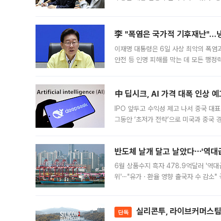
드를 꺼내자 서울시는 전·월세 부담만 
李 "폭염은 국가적 기후재난"…냉
이재명 대통령은 6일 사상 최악의 폭염
안전 등 인명 피해를 막는 데 모든 행
인프라 확충 계획을 내년도 예산안에 반
中 딥시크, AI 가격 대폭 인상 
IPO 앞두고 수익성 제고 나서 중국 대표
그동안 ‘초저가 전략’으로 미국과 중국
가된다. 블룸버그통신에 따르면 딥시크는
반도체 날개 달고 날았다⋯'역대급
6월 상품수지 흑자 478.9억달러 '역대
위'⋯"유가ㆍ환율 영향 출국자 수 감소" 
급 수출 호조가 매달 이어지면서 6월 
대 기
실리콘투, 라이브커머스팀 
단독