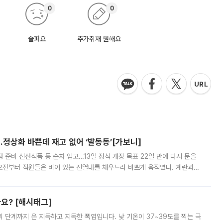
0
0
슬퍼요
추가취재 원해요
…정상화 바쁜데 재고 없어 ‘발동동’[가보니]
준비 신선식품 등 순차 입고…13일 정식 개장 목표 22일 만에 다시 문을
오전부터 직원들은 비어 있는 진열대를 채우느라 바쁘게 움직였다. 계란과
리를 잡기 시작했지만, 매장 곳곳엔 여전히 텅 빈 매대가 먼저 눈에 들어왔
까요? [해시태그]
’의 단계까지 온 지독하고 지독한 폭염입니다. 낮 기온이 37~39도를 찍는 극