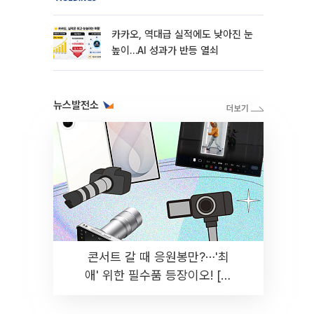
카카오, 역대급 실적에도 낮아진 눈
높이…AI 성과가 반등 열쇠
뉴스발전소
콘서트 갈 때 응원봉만?⋯'최
애' 위한 필수품 등장이오! [솔
드아웃]