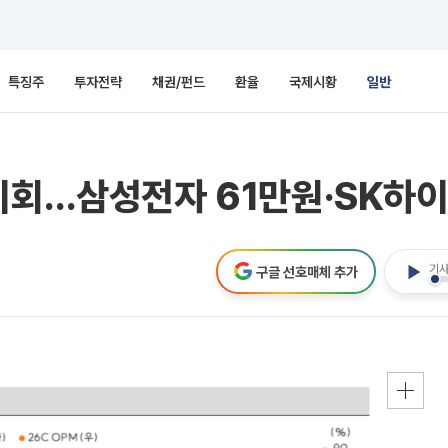
특징주
투자전략
채권/펀드
환율
국제시황
일반
기회…삼성전자 61만원·SK하이
기사
구글 선호매체 추가