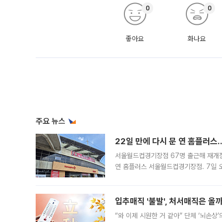
0
0
좋아요
화나요
주요 뉴스
22일 만에 다시 문 연 홈플러스
서울월드컵경기장점 67명 출근해 재개점 
연 홈플러스 서울월드컵경기장점. 7일 
우유, 과일 같은 신선식품이 차근차근 자
입추매직 '불발', 처서매직은 올
“와 이제 시원한 거 같아” 단체 ‘뇌손상