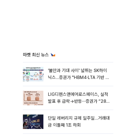
마켓 최신 뉴스
'불안과 기대 사이' 널뛰는 SK하이
닉스…증권가 "HBM4·LTA 기반 펀
터멘털 견고"
LIG디펜스앤에어로스페이스, 실적
발표 후 급락→반등⋯증권가 “28년
까지 튼튼”
단일 레버리지 규제 일주일…거래대
금 이틀째 1조 하회