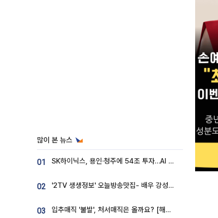
많이 본 뉴스
SK하이닉스, 용인·청주에 54조 투자…AI 메모리 생산기지 키운다
01
'2TV 생생정보' 오늘방송맛집- 배우 강성진 단골! 쌀국수ㆍ푸팟퐁 커리 맛집 '블○○○'
02
입추매직 '불발', 처서매직은 올까요? [해시태그]
03