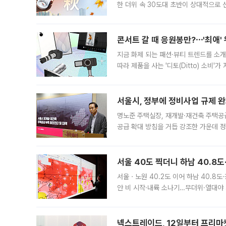
한 더위 속 30도대 초반이 상대적으로
지역에 있었습니다. 7월 말에는 서풍과
콘서트 갈 때 응원봉만?⋯'최애'
지금 화제 되는 패션·뷰티 트렌드를 소개
따라 제품을 사는 '디토(Ditto) 소비
어디일까요? 아이돌 콘서트 시작을 기다
서울시, 정부에 정비사업 규제 완화
명노준 주택실장, 재개발·재건축 주택공
공급 확대 방침을 거듭 강조한 가운데 정
면 반박하고 나섰다. 명노준 서울시 주택
서울 40도 찍더니 하남 40.8도
서울ㆍ노원 40.2도 이어 하남 40.8도
안 비 시작·내륙 소나기…무더위·열대야 
에서도 40도를 웃도는 기온이 관측됐다
의 극심한
넥스트레이드, 12일부터 프리마