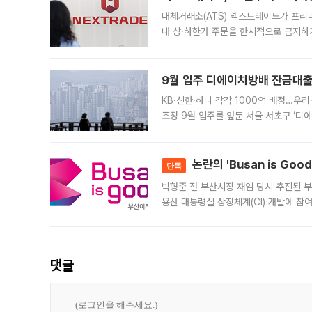
대체거래소(ATS) 넥스트레이드가 프리
내 상·하한가 주문을 한시적으로 금지하
가 체결 사례와 관련해 설명자료를 내고
9월 입주 디에이치방배 잔금대출
KB·신한·하나 각각 1000억 배정…우
조정 9월 입주를 앞둔 서울 서초구 ‘디
은행과 NH농협은행도 대출 취급을 검토
민은행
논란의 'Busan is Go
단독
박형준 전 부산시장 재임 당시 추진된 부산
용산 대통령실 상징체계(CI) 개발에 참
도시브랜드 사업이 공개 이후 시민 공감
댓글