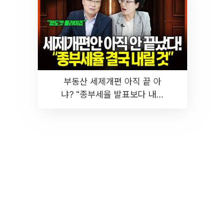
부동산 세제개편 아직 끝 아
냐? "종부세율 발표보다 내릴
것" 장기거주·양도세 전망 I 집
땅지성 I 김인만, 진미윤