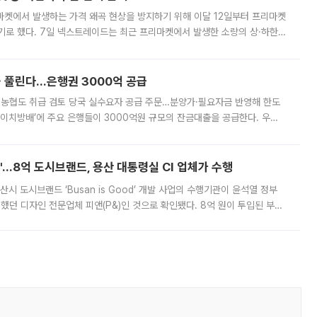
마켓에서 발생하는 가격 왜곡 현상을 방지하기 위해 이달 12일부터 프리마켓
기로 했다. 7일 넥스트레이드는 최근 프리마켓에서 발생한 소량의 상·하한
, 주문 오류로 인한 가격 급등락을 최소화하기 위한 비상 대응방안을 발표
 풀린다…은행권 3000억 공급
리·농협도 취급 검토 당국 실수요자 공급 주문…분양가·필요자금 반영해 한도
에이치방배’에 주요 은행들이 3000억원 규모의 잔금대출을 공급한다. 우리
하고 있어 향후 공급 규모가 늘어날 전망이다. 7일 금융권에 따르면 KB국
od'…8억 도시브랜드, 용산 대통령실 CI 업체가 수행
시 도시브랜드 ‘Busan is Good’ 개발 사업의 수행기관이 윤석열 정부
여했던 디자인 전문업체 피앤(P&)인 것으로 확인됐다. 8억 원이 투입된 부산
 부족과 디자인 정체성 논란에 휩싸였던 만큼, 사업 선정 과정과 결과물에