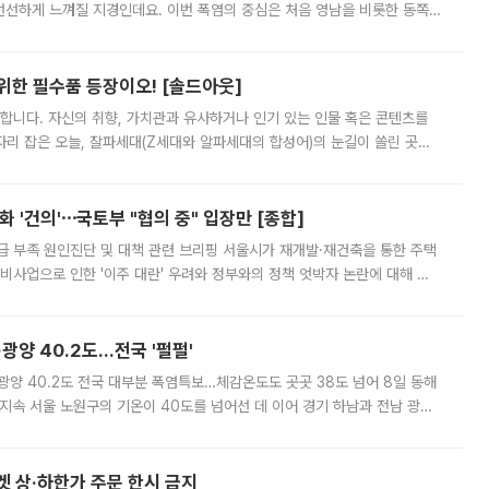
 선선하게 느껴질 지경인데요. 이번 폭염의 중심은 처음 영남을 비롯한 동쪽
 북서풍이 산맥을 넘어 영남 쪽으로 내려오면서 뜨겁고 건조해졌는데요.
 위한 필수품 등장이오! [솔드아웃]
합니다. 자신의 취향, 가치관과 유사하거나 인기 있는 인물 혹은 콘텐츠를
'가 자리 잡은 오늘, 잘파세대(Z세대와 알파세대의 합성어)의 눈길이 쏠린 곳은
리는 공연장. 응원봉만큼이나 눈에 띄는 게 있습니다. 공연이 시작되기
 '건의'⋯국토부 "협의 중" 입장만 [종합]
급 부족 원인진단 및 대책 관련 브리핑 서울시가 재개발·재건축을 통한 주택
비사업으로 인한 '이주 대란' 우려와 정부와의 정책 엇박자 논란에 대해 정
실장은 2031년까지 31만 가구 착공 목표에 차질이 없다는 입장이나,
·광양 40.2도…전국 '펄펄'
·광양 40.2도 전국 대부분 폭염특보…체감온도도 곳곳 38도 넘어 8일 동해
지속 서울 노원구의 기온이 40도를 넘어선 데 이어 경기 하남과 전남 광양
. 전국 대부분 지역에 폭염특보가 내려진 가운데 곳곳에서 39~40도 안팎
켓 상·하한가 주문 한시 금지