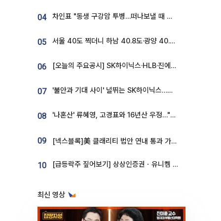
차인표 "동생 구강암 투병…떠나보낼 때 가장 힘들었다”
04
서울 40도 찍더니 하남 40.8도·광양 40.2도…전국 '펄펄'
05
[오늘의 주요공시] SK하이닉스·HLB·진에어·포스코홀딩스·네이버·대우건설 등
06
'불안과 기대 사이' 널뛰는 SK하이닉스…증권가 "HBM4·LTA 기반 펀터멘털 견고"
07
'나혼산' 류혜영, 고경표와 16년산 우정…"자취방서 부모님과 마주쳐"
08
09
[넥스블록]美 클래리티 법안 연내 통과 가능성 13%…상원 문턱서 제동
[급등락주 짚어보기] 상상인증권ㆍ유니켐 2연속, 본느 6연속 ‘상한가’⋯M&A 훈풍 분 증시
10
최신 영상