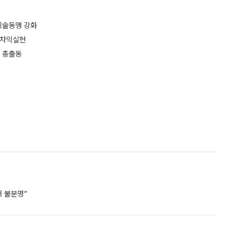
기술동맹 강화
 차익실현
단 총출동
거 불분명”