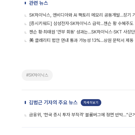
관련 뉴스
SK하이닉스, 엔비디아와 AI 팩토리 메모리 공동개발…장기 
[증시키워드] 삼성전자·SK하이닉스 급락…젠슨 황 수혜주도
젠슨 황·최태원 '깐부 회동' 성과는…SK하이닉스·SKT 사장
美 클래리티 법안 연내 통과 가능성 13%…상원 문턱서 제동
#SK하이닉스
김범근 기자의 주요 뉴스
자세히보기
금융위, ‘한국 증시 투자 부적격’ 블룸버그에 정면 반박…“근