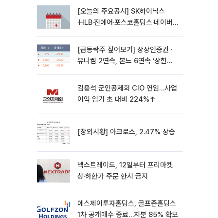
[오늘의 주요공시] SK하이닉스
·HLB·진에어·포스코홀딩스·네이버·
대우건설 등
[급등락주 짚어보기] 상상인증권ㆍ
유니켐 2연속, 본느 6연속 ‘상한
가’⋯M&A 훈풍 분 증시
김용석 군인공제회 CIO 연임…사업
이익 임기 초 대비 224%↑
[장외시황] 아크로스, 2.47% 상승
넥스트레이드, 12일부터 프리마켓
상·하한가 주문 한시 금지
에스제이투자홀딩스, 골프존홀딩스
1차 공개매수 종료…지분 85% 확보