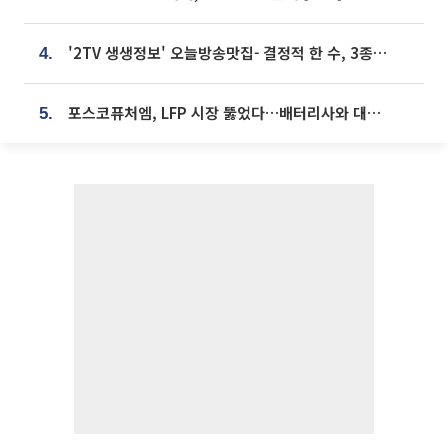
'2TV 생생정보' 오늘방송맛집- 결정적 한 수, 3종 메밀면! 메밀 소바 맛집 '의○○○○'
4.
포스코퓨처엠, LFP 시장 뚫었다…배터리사와 대규모 장기 공급 합의
5.