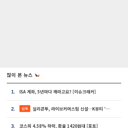
많이 본 뉴스
ISA 계좌, 5년마다 깨라고요? [이슈크래커]
1.
실리콘투, 라이브커머스팀 신설…K뷰티 ‘글로벌 판매망’ 확대[K뷰티 라방戰]
단독
2.
코스피 4.58% 하락, 환율 1420원대 [포토]
3.