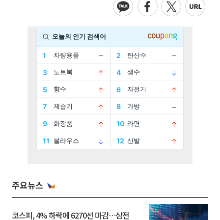
주요뉴스
코스피, 4% 하락에 6270선 마감…삼전