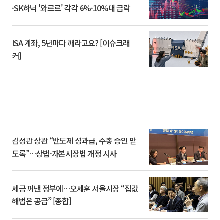
·SK하닉 '와르르' 각각 6%·10%대 급락
ISA 계좌, 5년마다 깨라고요? [이슈크래
커]
김정관 장관 “반도체 성과급, 주총 승인 받
도록”…상법·자본시장법 개정 시사
세금 꺼낸 정부에…오세훈 서울시장 “집값
해법은 공급” [종합]