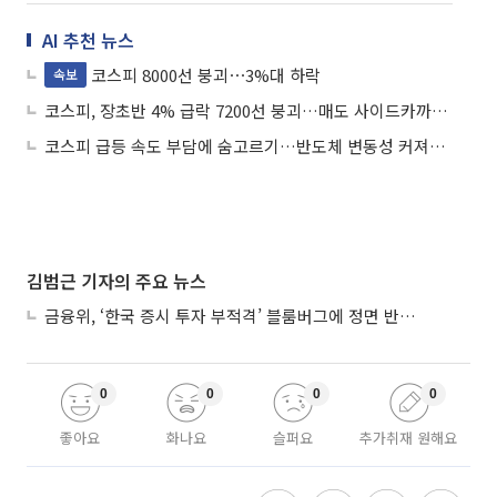
AI 추천 뉴스
코스피 8000선 붕괴⋯3%대 하락
속보
코스피, 장초반 4% 급락 7200선 붕괴…매도 사이드카까지 발동
코스피 급등 속도 부담에 숨고르기…반도체 변동성 커져도 주도주 유지
김범근 기자의 주요 뉴스
금융위, ‘한국 증시 투자 부적격’ 블룸버그에 정면 반박…“근거 불분명”
0
0
0
0
좋아요
화나요
슬퍼요
추가취재 원해요