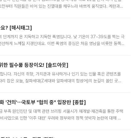
오전부터 직원들은 비어 있는 진열대를 채우느라 바쁘게 움직였다. 계란과
리를 잡기 시작했지만, 매장 곳곳엔 여전히 텅 빈 매대가 먼저 눈에 들어왔
까요? [해시태그]
’의 단계까지 온 지독하고 지독한 폭염입니다. 낮 기온이 37~39도를 찍는 극
 선선하게 느껴질 지경인데요. 이번 폭염의 중심은 처음 영남을 비롯한 동쪽
 북서풍이 산맥을 넘어 영남 쪽으로 내려오면서 뜨겁고 건조해졌는데요.
 위한 필수품 등장이오! [솔드아웃]
합니다. 자신의 취향, 가치관과 유사하거나 인기 있는 인물 혹은 콘텐츠를
'가 자리 잡은 오늘, 잘파세대(Z세대와 알파세대의 합성어)의 눈길이 쏠린 곳은
리는 공연장. 응원봉만큼이나 눈에 띄는 게 있습니다. 공연이 시작되기
 '건의'⋯국토부 "협의 중" 입장만 [종합]
급 부족 원인진단 및 대책 관련 브리핑 서울시가 재개발·재건축을 통한 주택
비사업으로 인한 '이주 대란' 우려와 정부와의 정책 엇박자 논란에 대해 정
실장은 2031년까지 31만 가구 착공 목표에 차질이 없다는 입장이나,