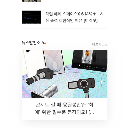
락업 해제 스페이스X 6.14%↑⋯시
장 충격 제한적인 이유 [마켓핫]
뉴스발전소
콘서트 갈 때 응원봉만?⋯'최
애' 위한 필수품 등장이오! [솔
드아웃]