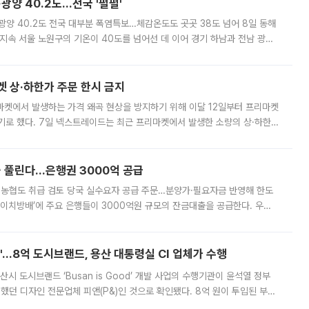
·광양 40.2도…전국 '펄펄'
·광양 40.2도 전국 대부분 폭염특보…체감온도도 곳곳 38도 넘어 8일 동해
지속 서울 노원구의 기온이 40도를 넘어선 데 이어 경기 하남과 전남 광양
. 전국 대부분 지역에 폭염특보가 내려진 가운데 곳곳에서 39~40도 안팎
켓 상·하한가 주문 한시 금지
마켓에서 발생하는 가격 왜곡 현상을 방지하기 위해 이달 12일부터 프리마켓
기로 했다. 7일 넥스트레이드는 최근 프리마켓에서 발생한 소량의 상·하한
, 주문 오류로 인한 가격 급등락을 최소화하기 위한 비상 대응방안을 발표
 풀린다…은행권 3000억 공급
리·농협도 취급 검토 당국 실수요자 공급 주문…분양가·필요자금 반영해 한도
에이치방배’에 주요 은행들이 3000억원 규모의 잔금대출을 공급한다. 우리
하고 있어 향후 공급 규모가 늘어날 전망이다. 7일 금융권에 따르면 KB국
od'…8억 도시브랜드, 용산 대통령실 CI 업체가 수행
시 도시브랜드 ‘Busan is Good’ 개발 사업의 수행기관이 윤석열 정부
여했던 디자인 전문업체 피앤(P&)인 것으로 확인됐다. 8억 원이 투입된 부산
 부족과 디자인 정체성 논란에 휩싸였던 만큼, 사업 선정 과정과 결과물에