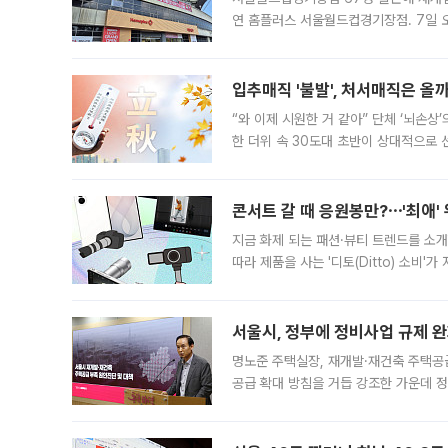
연 홈플러스 서울월드컵경기장점. 7일 
우유, 과일 같은 신선식품이 차근차근 자
입추매직 '불발', 처서매직은 올
“와 이제 시원한 거 같아” 단체 ‘뇌손상
한 더위 속 30도대 초반이 상대적으로
지역에 있었습니다. 7월 말에는 서풍과
콘서트 갈 때 응원봉만?⋯'최애'
지금 화제 되는 패션·뷰티 트렌드를 소개
따라 제품을 사는 '디토(Ditto) 소비
어디일까요? 아이돌 콘서트 시작을 기다
서울시, 정부에 정비사업 규제 완화
명노준 주택실장, 재개발·재건축 주택공
공급 확대 방침을 거듭 강조한 가운데 정
면 반박하고 나섰다. 명노준 서울시 주택