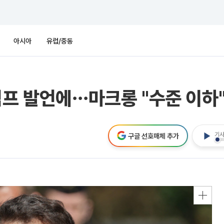
아시아
유럽/중동
럼프 발언에⋯마크롱 "수준 이하"
기사
구글 선호매체 추가