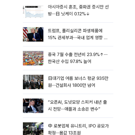
아시아증시 혼조, 중화권 증시만 선
방⋯日 닛케이 0.12%↓
트럼프, 폴리실리콘 파생제품에
15% 관세부과⋯국내 업계 영향 촉
각 [종합]
중국 7월 수출 전년비 23.9%↑⋯
한국산 수입 97.8% 늘어
日대기업 여름 보너스 평균 935만
원⋯건설회사 1800만 넘어
“오픈AI, 도넛모양 스피커 내년 출
시 전망⋯애플과 소송은 변수”
中 로봇업체 유니트리, IPO 공모가
확정⋯몸값 13조원