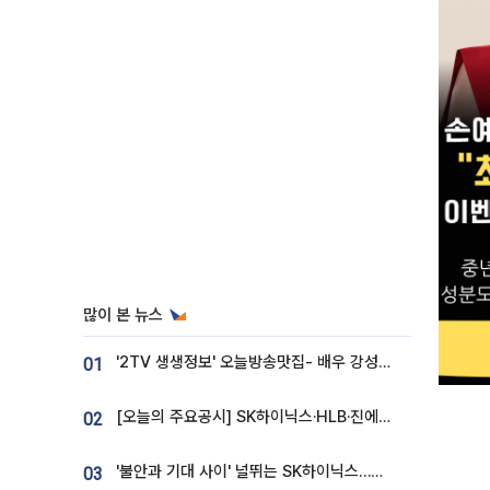
많이 본 뉴스
'2TV 생생정보' 오늘방송맛집- 배우 강성진 단골! 쌀국수ㆍ푸팟퐁 커리 맛집 '블○○○'
01
[오늘의 주요공시] SK하이닉스·HLB·진에어·포스코홀딩스·네이버·대우건설 등
02
'불안과 기대 사이' 널뛰는 SK하이닉스…증권가 "HBM4·LTA 기반 펀터멘털 견고"
03