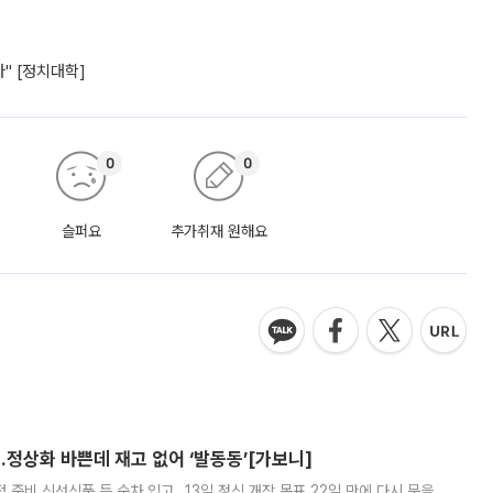
" [정치대학]
0
0
슬퍼요
추가취재 원해요
…정상화 바쁜데 재고 없어 ‘발동동’[가보니]
준비 신선식품 등 순차 입고…13일 정식 개장 목표 22일 만에 다시 문을