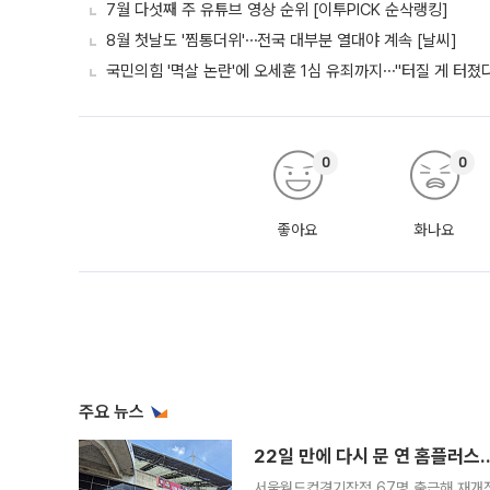
7월 다섯째 주 유튜브 영상 순위 [이투PICK 순삭랭킹]
8월 첫날도 '찜통더위'⋯전국 대부분 열대야 계속 [날씨]
국민의힘 '멱살 논란'에 오세훈 1심 유죄까지⋯"터질 게 터졌다
0
0
좋아요
화나요
주요 뉴스
22일 만에 다시 문 연 홈플러스
서울월드컵경기장점 67명 출근해 재개점 