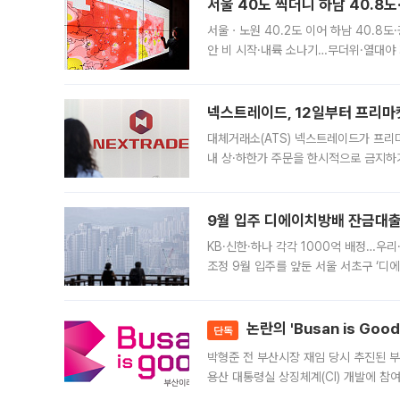
서울 40도 찍더니 하남 40.8도
서울ㆍ노원 40.2도 이어 하남 40.8도
안 비 시작·내륙 소나기…무더위·열대야 
에서도 40도를 웃도는 기온이 관측됐다
의 극심한
넥스트레이드, 12일부터 프리마
대체거래소(ATS) 넥스트레이드가 프리
내 상·하한가 주문을 한시적으로 금지하
가 체결 사례와 관련해 설명자료를 내고
9월 입주 디에이치방배 잔금대출
KB·신한·하나 각각 1000억 배정…우
조정 9월 입주를 앞둔 서울 서초구 ‘디
은행과 NH농협은행도 대출 취급을 검토
민은행
논란의 'Busan is Go
단독
박형준 전 부산시장 재임 당시 추진된 부산
용산 대통령실 상징체계(CI) 개발에 참
도시브랜드 사업이 공개 이후 시민 공감