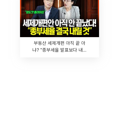
부동산 세제개편 아직 끝 아
냐? "종부세율 발표보다 내릴
것" 장기거주·양도세 전망 I 집
땅지성 I 김인만, 진미윤