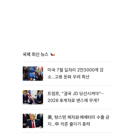
국제 최신 뉴스
미국 7월 일자리 2만3000개 감
소…고용 둔화 우려 확산
트럼프, “결국 JD 당선시켜야”⋯
2028 후계자로 밴스에 무게?
美, 텅스텐 폐자원·폐배터리 수출 금
지…中 의존 줄이기 총력