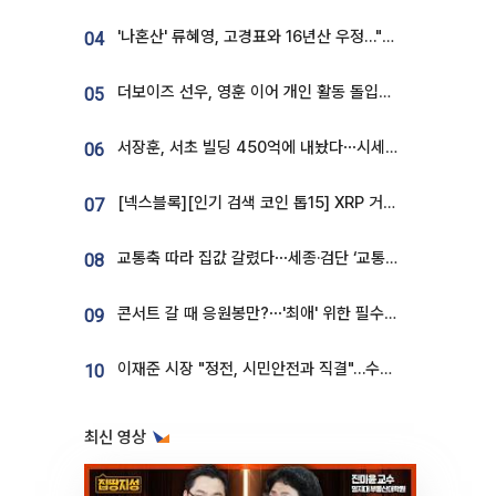
'나혼산' 류혜영, 고경표와 16년산 우정…"자취방서 부모님과 마주쳐"
04
더보이즈 선우, 영훈 이어 개인 활동 돌입⋯앳에어리어와 전속계약
05
서장훈, 서초 빌딩 450억에 내놨다⋯시세차익은
06
[넥스블록][인기 검색 코인 톱15] XRP 거래량 14억달러…ETHGas 급등·Bless 급락…고변동 알트 부각
07
교통축 따라 집값 갈렸다⋯세종·검단 ‘교통 프리미엄’ 뚜렷
08
콘서트 갈 때 응원봉만?⋯'최애' 위한 필수품 등장이오! [솔드아웃]
09
이재준 시장 "정전, 시민안전과 직결"…수원시 비상대응체계 가동
10
최신 영상