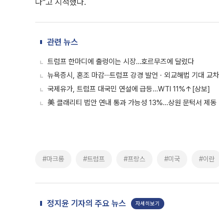
다"고 지적했다.
관련 뉴스
트럼프 한마디에 출렁이는 시장…호르무즈에 달렸다
뉴욕증시, 혼조 마감⋯트럼프 강경 발언ㆍ외교해법 기대 교차 
국제유가, 트럼프 대국민 연설에 급등…WTI 11%↑[상보]
美 클래리티 법안 연내 통과 가능성 13%…상원 문턱서 제동
#마크롱
#트럼프
#프랑스
#미국
#이란
정지윤 기자의 주요 뉴스
자세히보기