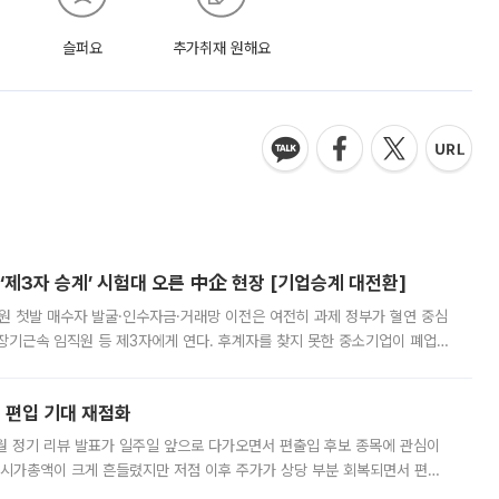
슬퍼요
추가취재 원해요
제3자 승계’ 시험대 오른 中企 현장 [기업승계 대전환]
지원 첫발 매수자 발굴·인수자금·거래망 이전은 여전히 과제 정부가 혈연 중심
장기근속 임직원 등 제3자에게 연다. 후계자를 찾지 못한 중소기업이 폐업
해 기술과 일자리를 남기도록 하겠다는 취지다. 다만 세금 감면만으로 거래를
에 편입 기대 재점화
월 정기 리뷰 발표가 일주일 앞으로 다가오면서 편출입 후보 종목에 관심이
 시가총액이 크게 흔들렸지만 저점 이후 주가가 상당 부분 회복되면서 편입
다시 부각되고 있다. 7일 금융투자업계에 따르면 MSCI는 한국시간으로 오는