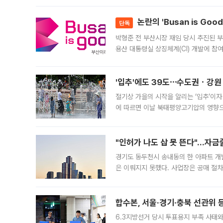
논란의 'Busan is Go
단독
박형준 전 부산시장 재임 당시 추진된 부산
용산 대통령실 상징체계(CI) 개발에 참
도시브랜드 사업이 공개 이후 시민 공감
'입추'에도 39도⋯수도권ㆍ강원
절기상 가을의 시작을 알리는 ‘입추’이자
에 따르면 이날 북태평양고기압의 영향으
도, 낮 최고기온은 31~39도로, 전국
"인허가 나도 삽 못 뜬다"…자금
경기도 동두천시 송내동의 한 아파트 개
은 이뤄지지 못했다. 사업장은 공매 절차
3차 공매까지 진행됐으나 모두 유찰됐다.
후
합수본, 서울·경기·충북 선관위 등
6.3지방선거 당시 투표용지 부족 사태