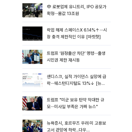
中 로봇업체 유니트리, IPO 공모가
확정⋯몸값 13조원
락업 해제 스페이스X 6.14%↑⋯시
장 충격 제한적인 이유 [마켓핫]
트럼프 ‘원정출산 차단’ 명령⋯출생
시민권 제한 재시동
샌디스크, 실적 가이던스 실망에 급
락⋯웨스턴디지털도 13%↓ [뉴욕
증시 무버]
트럼프 "미군 보유 탄약 막대한 규
모⋯미사일 부족은 가짜 뉴스"
뉴욕증시, 호르무즈 우려·미 고용보
고서 관망에 하락...다우