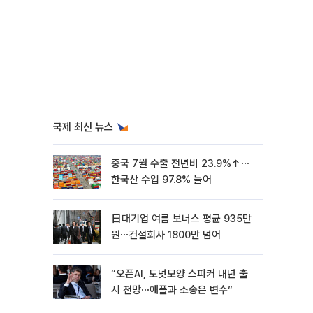
국제 최신 뉴스
중국 7월 수출 전년비 23.9%↑⋯
한국산 수입 97.8% 늘어
日대기업 여름 보너스 평균 935만
원⋯건설회사 1800만 넘어
“오픈AI, 도넛모양 스피커 내년 출
시 전망⋯애플과 소송은 변수”