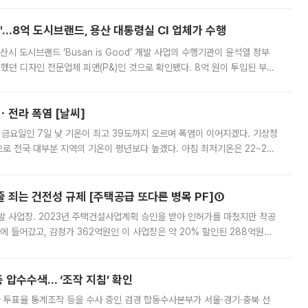
od'…8억 도시브랜드, 용산 대통령실 CI 업체가 수행
시 도시브랜드 ‘Busan is Good’ 개발 사업의 수행기관이 윤석열 정부
여했던 디자인 전문업체 피앤(P&)인 것으로 확인됐다. 8억 원이 투입된 부산
 부족과 디자인 정체성 논란에 휩싸였던 만큼, 사업 선정 과정과 결과물에
ㆍ전라 폭염 [날씨]
 금요일인 7일 낮 기온이 최고 39도까지 오르며 폭염이 이어지겠다. 기상청
로 전국 대부분 지역의 기온이 평년보다 높겠다. 아침 최저기온은 22~27
 대부분 지역에 폭염특보가 발효된 가운데 최고체감온도는 35도 안팎까지 올라
줄 죄는 건전성 규제 [주택공급 또다른 병목 PF]①
발 사업장. 2023년 주택건설사업계획 승인을 받아 인허가를 마쳤지만 착공
에 들어갔고, 감정가 362억원인 이 사업장은 약 20% 할인된 288억원에
 현재는 4차 공매를 위한 조건 협의가 진행 중이다. 수도권의 주요 주거 배
 압수수색… ‘조작 지침’ 확인
와 투표율 통계조작 등을 수사 중인 검경 합동수사본부가 서울·경기·충북 선