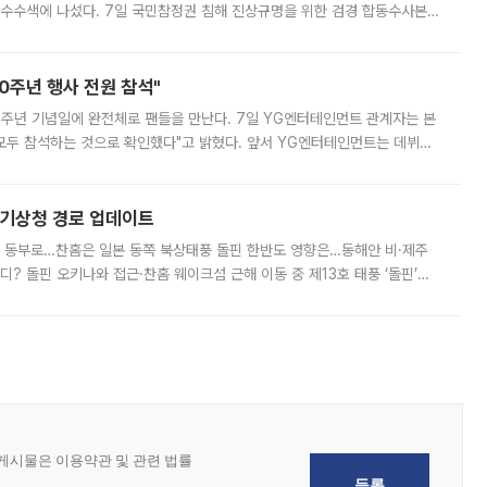
 압수수색에 나섰다. 7일 국민참정권 침해 진상규명을 위한 검경 합동수사본
추가 증거 확보를 위해 중앙선관위, 서울시·경기도·충청북도 선관위, 김포시
10주년 행사 전원 참석"
 10주년 기념일에 완전체로 팬들을 만난다. 7일 YG엔터테인먼트 관계자는 본
 모두 참석하는 것으로 확인했다"고 밝혔다. 앞서 YG엔터테인먼트는 데뷔
사 개최를 공지한 바 있다. 다만 장소를 '8일 오후 서울 모처'로 안내하며 정
본기상청 경로 업데이트
국 동부로…찬홈은 일본 동쪽 북상태풍 돌핀 한반도 영향은…동해안 비·제주
디? 돌핀 오키나와 접근·찬홈 웨이크섬 근해 이동 중 제13호 태풍 ‘돌핀’이
 아마미 지방에 접근하고 있다. 돌핀은 오키나와 부근을 지난 뒤 동중국해