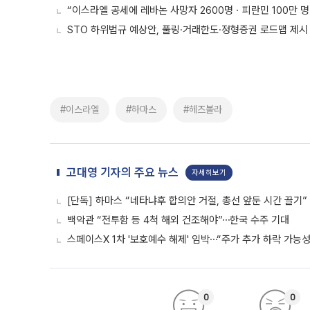
“이스라엘 공세에 레바논 사망자 2600명ㆍ피란민 100만 명
STO 하위법규 예상안, 풀링·거래한도·정형증권 로드맵 제시
#이스라엘
#하마스
#헤즈볼라
고대영 기자의 주요 뉴스
자세히보기
[단독] 하마스 “네타냐후 합의안 거절, 총선 앞둔 시간 끌기”
백악관 “전투함 등 4척 해외 건조해야”⋯한국 수주 기대
스페이스X 1차 '보호예수 해제' 임박⋯“주가 추가 하락 가능성
0
0