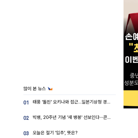
많이 본 뉴스
태풍 '돌핀' 오키나와 접근…일본기상청 경로 업데이트
01
빅뱅, 20주년 기념 '새 뱅봉' 선보인다⋯콘서트 앞두고 팝업 개최
02
오늘은 절기 '입추', 뜻은?
03