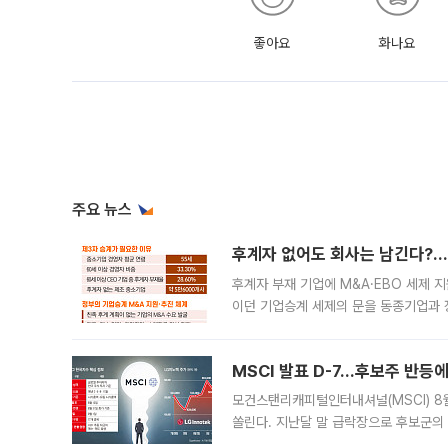
좋아요
화나요
주요 뉴스
후계자 없어도 회사는 남긴다?…‘
후계자 부재 기업에 M&A·EBO 세제 
이던 기업승계 세제의 문을 동종기업과 
대신 M&A나 임직원 인수(EBO)를 통
늘
MSCI 발표 D-7…후보주 반등
모건스탠리캐피털인터내셔널(MSCI) 8
쏠린다. 지난달 말 급락장으로 후보군의
가능성과 지수 추종 자금 유입 기대가 