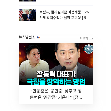
0.85%↓[종합]
트럼프, 폴리실리콘 파생제품 15%
관세·최저수입가 설정 포고령 [상
보]
뉴스발전소
“한동훈은 ‘공한증’ 낮추고 장
동혁은 ‘공장증’ 키운다” [정치
대학]