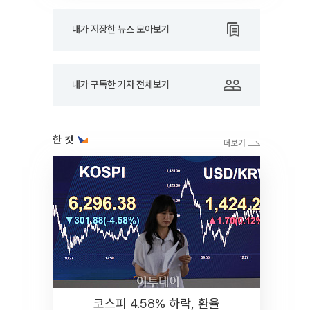
내가 저장한 뉴스 모아보기
내가 구독한 기자 전체보기
한 컷
코스피 4.58% 하락, 환율