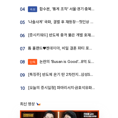
합수본, '통계 조작' 서울·경기·충북 선관위 등 추가 압수수색
04
속보
‘나솔사계’ 국화, 결별 후 재등장⋯첫인상 투표 휩쓸고 ‘인기녀’ 등극
05
[증시키워드] 반도체 충격 뚫은 개별 호재...포스코퓨처엠·에코프로·한화솔루션 '눈길'
06
톰 홀랜드♥젠데이아, 비밀 결혼 파티 포착⋯호텔 대관비만 9억
07
논란의 'Busan is Good'…8억 도시브랜드, 용산 대통령실 CI 업체가 수행
08
단독
[특징주] 반도체 온기 탄 2차전지...삼성SDI, 장 초반 7% 넘게 껑충
09
[오늘의 증시일정] 파마리서치·금호석유화학·코오롱인더·상상인증권 등
10
최신 영상