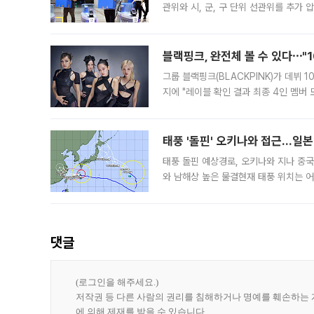
관위와 시, 군, 구 단위 선관위를 추가
부(김태훈 서울중앙지검 3차장검사)는 
블랙핑크, 완전체 볼 수 있다⋯"
그룹 블랙핑크(BLACKPINK)가 데뷔
지에 "레이블 확인 결과 최종 4인 멤버
10주년을 이틀 앞둔 6일 10주년 기념행
확한
태풍 '돌핀' 오키나와 접근…일
태풍 돌핀 예상경로, 오키나와 지나 중
와 남해상 높은 물결현재 태풍 위치는 어
강한 세력을 유지한 채 일본 오키나와와
댓글