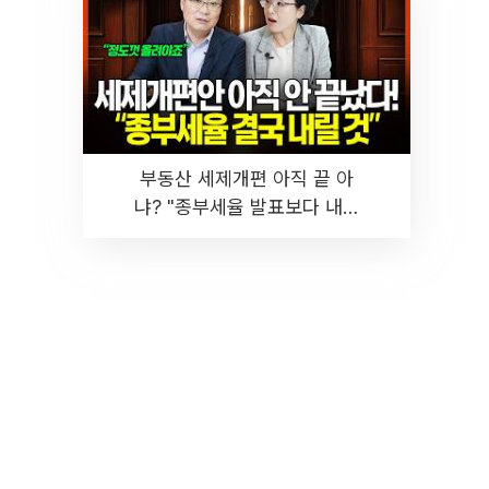
부동산 세제개편 아직 끝 아
냐? "종부세율 발표보다 내릴
것" 장기거주·양도세 전망 I 집
땅지성 I 김인만, 진미윤