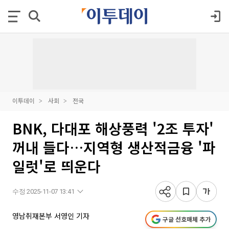
이투데이
사회
전국
BNK, 다대포 해상풍력 '2조 투자'
꺼내 들다…지역형 생산적금융 '파
일럿'로 띄운다
수정 2025-11-07 13:41
영남취재본부 서영인 기자
구글 선호매체 추가