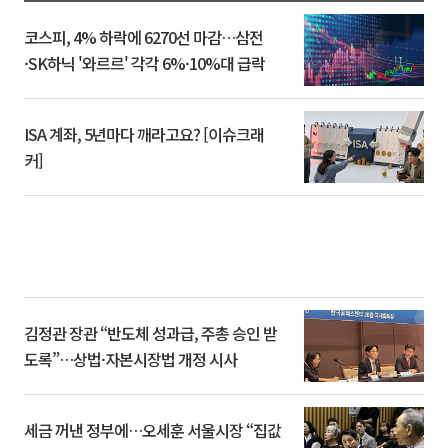
코스피, 4% 하락에 6270선 마감…삼전
·SK하닉 '와르르' 각각 6%·10%대 급락
ISA 계좌, 5년마다 깨라고요? [이슈크래
커]
김정관 장관 “반도체 성과급, 주총 승인 받
도록”…상법·자본시장법 개정 시사
세금 꺼낸 정부에…오세훈 서울시장 “집값