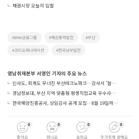
채권시장 오늘의 입찰
#BNK금융그룹
#해상풍력발전
#부산
#코리오제너레이션
#한국남부발전
영남취재본부 서영인 기자의 주요 뉴스
인사도, 회계도 무너진 부산테크노파크…감사서 '혈세 유용·인사 뒤집기' 적발
경남정보대, 부산 지역 맞춤형 평생직업교육 우수사례로 혁신 주도
한국해양진흥공사, 상임감사 공개 모집…8월 19일까지 접수
0
0
0
0
좋아요
화나요
슬퍼요
추가취재 원해요