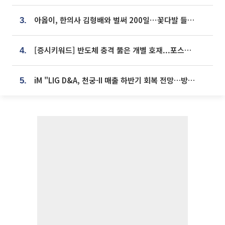
아옳이, 한의사 김형배와 벌써 200일⋯꽃다발 들고 "프러포즈 아냐"
3.
[증시키워드] 반도체 충격 뚫은 개별 호재...포스코퓨처엠·에코프로·한화솔루션 '눈길'
4.
iM "LIG D&A, 천궁-II 매출 하반기 회복 전망…방산 톱픽 유지"
5.