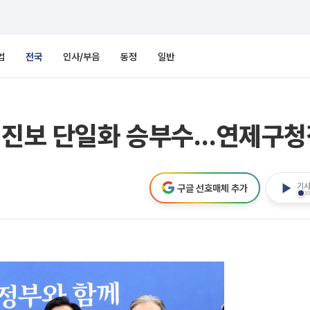
업
전국
인사/부음
동정
일반
주-진보 단일화 승부수…연제구청
기사
구글 선호매체 추가