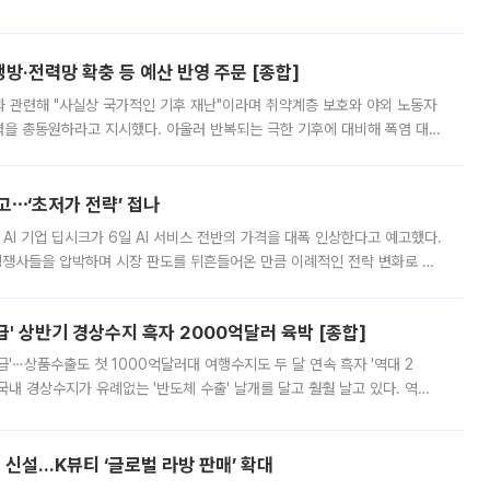
키울 것이라며 세금이 아닌 공급이 근본적인 처방이라고 전면 반박했다.
방·전력망 확충 등 예산 반영 주문 [종합]
과 관련해 "사실상 국가적인 기후 재난"이라며 취약계층 보호와 야외 노동자
정력을 총동원하라고 지시했다. 아울러 반복되는 극한 기후에 대비해 폭염 대응
영하는 방안도 검토하라고 주문했다. 이 대통령은 이날 폭염·가뭄 대
예고⋯‘초저가 전략’ 접나
 AI 기업 딥시크가 6일 AI 서비스 전반의 가격을 대폭 인상한다고 예고했다.
 경쟁사들을 압박하며 시장 판도를 뒤흔들어온 만큼 이례적인 전략 변화로 평
 이날 공지를 통해 구체적인 인상 폭은 공개하지 않았지만 상당한 수
' 상반기 경상수지 흑자 2000억달러 육박 [종합]
급'⋯상품수출도 첫 1000억달러대 여행수지도 두 달 연속 흑자 '역대 2
국내 경상수지가 유례없는 '반도체 수출' 날개를 달고 훨훨 날고 있다. 역대
경상수지 뿐 아니라 상반기 경상수지 흑자도 2000억달러에 근접하며 사상 최
신설…K뷰티 ‘글로벌 라방 판매’ 확대