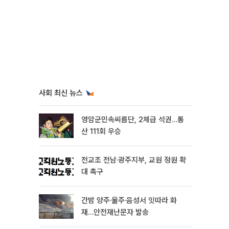
사회 최신 뉴스
영암군민속씨름단, 2체급 석권…통
산 111회 우승
전교조 전남·광주지부, 교원 정원 확
대 촉구
간밤 양주·울주·음성서 잇따라 화
재…안전재난문자 발송