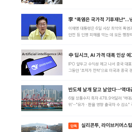
드를 꺼내자 서울시는 전·월세 부담만 
李 "폭염은 국가적 기후재난"…냉
이재명 대통령은 6일 사상 최악의 폭염
안전 등 인명 피해를 막는 데 모든 행
인프라 확충 계획을 내년도 예산안에 반
中 딥시크, AI 가격 대폭 인상 
IPO 앞두고 수익성 제고 나서 중국 대표
그동안 ‘초저가 전략’으로 미국과 중국
가된다. 블룸버그통신에 따르면 딥시크는
반도체 날개 달고 날았다⋯'역대급
6월 상품수지 흑자 478.9억달러 '역대
위'⋯"유가ㆍ환율 영향 출국자 수 감소" 
급 수출 호조가 매달 이어지면서 6월 
대 기
실리콘투, 라이브커머스팀 
단독