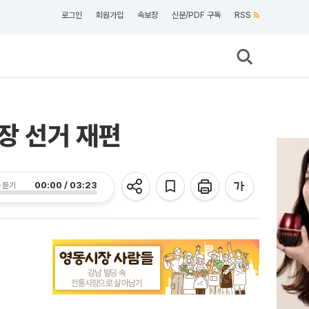
로그인
회원가입
속보창
신문/PDF 구독
RSS
장 선거 재편
00:00 / 03:23
 듣기