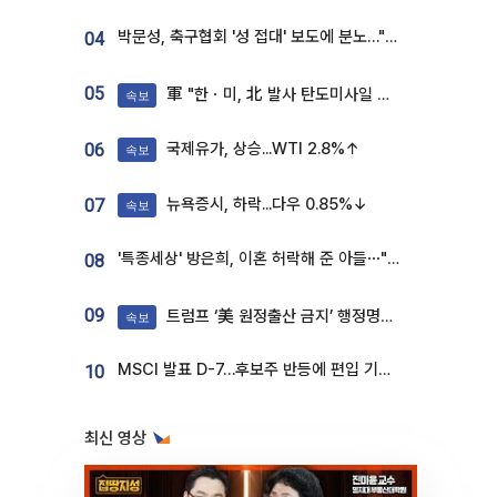
박문성, 축구협회 '성 접대' 보도에 분노…"다 말아먹으려고 작정했나"
04
05
軍 "한ㆍ미, 北 발사 탄도미사일 제원 정밀분석 중"
속보
국제유가, 상승...WTI 2.8%↑
06
속보
뉴욕증시, 하락...다우 0.85%↓
07
속보
'특종세상' 방은희, 이혼 허락해 준 아들⋯"너무 잘 커줬다" 오열
08
09
트럼프 ‘美 원정출산 금지’ 행정명령 서명
속보
MSCI 발표 D-7…후보주 반등에 편입 기대 재점화
10
최신 영상