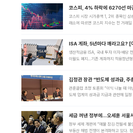
코스피, 4% 하락에 6270선 마
코스피 시장 시가총액 1, 2위 종목인 
래소에 따르면 코스피 지수는 전 거래일 대
1.81% 내린 6478.75에 출발한 코
다. 이날 오전
ISA 계좌, 5년마다 깨라고요? 
생산적금융 ISA, 국내 투자 이자·배당
이월도 폐지…기존 계좌까지 적용청년형 
는 5년마다 계좌를 해지하라는 건가요?”
편을
김정관 장관 “반도체 성과급, 
관훈클럽 초청 토론회 “이익 나눌 때 아
도체 업계의 성과급 지급과 관련해 일정
최근 상법·자본시장법 개정으로 기업 지
세금 꺼낸 정부에…오세훈 서울시장
정부 세제 개편에 “매물 잠김·전월세 불
부동산 해법 전쟁이 본격화하고 있다. 