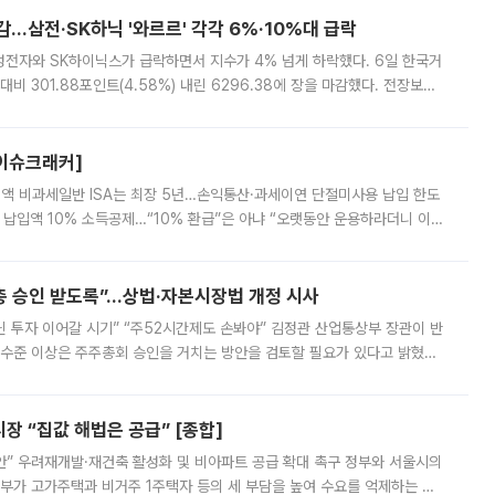
감…삼전·SK하닉 '와르르' 각각 6%·10%대 급락
삼성전자와 SK하이닉스가 급락하면서 지수가 4% 넘게 하락했다. 6일 한국거
비 301.88포인트(4.58%) 내린 6296.38에 장을 마감했다. 전장보다
스피는 장중 한때 6550.94까지 오르기도 했으나 6238.32까지 밀리기도 했
[이슈크래커]
 전액 비과세일반 ISA는 최장 5년…손익통산·과세이연 단절미사용 납입 한도
납입액 10% 소득공제…“10% 환급”은 아냐 “오랫동안 운용하라더니 이제
 ‘만능 절세 통장’으로 불리는 개인종합자산관리계좌(ISA)가 두 갈래로 개
주총 승인 받도록”…상법·자본시장법 개정 시사
닌 투자 이어갈 시기” “주52시간제도 손봐야” 김정관 산업통상부 장관이 반
 수준 이상은 주주총회 승인을 거치는 방안을 검토할 필요가 있다고 밝혔다.
배구조와 주주권 강화 논의가 이어지는 가운데, 핵심 연구인력에 대한
 “집값 해법은 공급” [종합]
안” 우려재개발·재건축 활성화 및 비아파트 공급 확대 촉구 정부와 서울시의
정부가 고가주택과 비거주 1주택자 등의 세 부담을 높여 수요를 억제하는 카