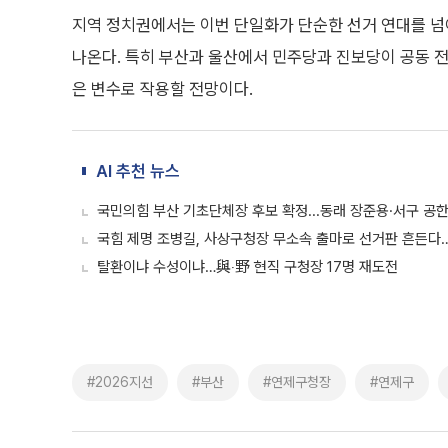
지역 정치권에서는 이번 단일화가 단순한 선거 연대를 넘
나온다. 특히 부산과 울산에서 민주당과 진보당이 공동 전
은 변수로 작용할 전망이다.
AI 추천 뉴스
국민의힘 부산 기초단체장 후보 확정...동래 장준용·서구 공한
국힘 제명 조병길, 사상구청장 무소속 출마로 선거판 흔든다…
탈환이냐 수성이냐…與‧野 현직 구청장 17명 재도전
#2026지선
#부산
#연제구청장
#연제구