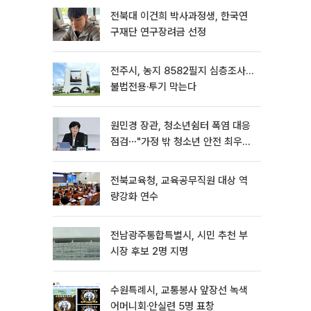
전북대 이건희 박사과정생, 한국연
구재단 연구장려금 선정
전주시, 농지 8582필지 심층조사…
불법전용·투기 막는다
원민경 장관, 청소년쉼터 폭염 대응
점검⋯"가정 밖 청소년 안전 최우
선"
전북교육청, 교육공무직원 대상 역
량강화 연수
전남광주통합특별시, 시민 추천 부
시장 후보 2명 지명
수원특례시, 교통봉사 앞장선 녹색
어머니회·안실련 5명 표창