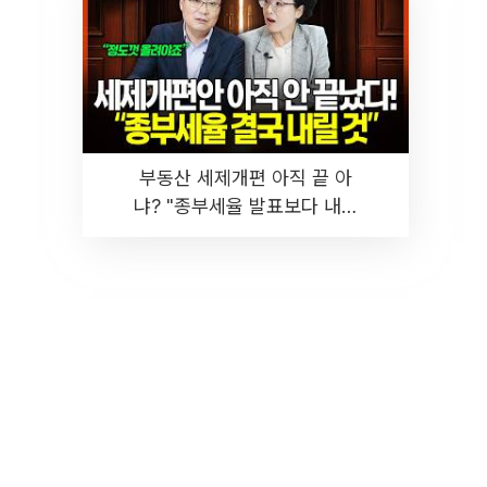
부동산 세제개편 아직 끝 아
냐? "종부세율 발표보다 내릴
것" 장기거주·양도세 전망 I 집
땅지성 I 김인만, 진미윤