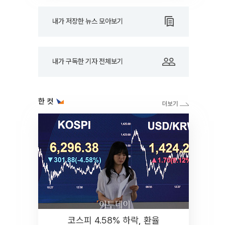
내가 저장한 뉴스 모아보기
내가 구독한 기자 전체보기
한 컷
코스피 4.58% 하락, 환율