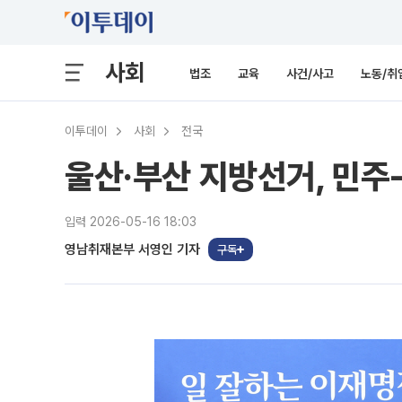
사회
법조
교육
사건/사고
노동/취
이투데이
사회
전국
울산·부산 지방선거, 민
입력 2026-05-16 18:03
영남취재본부 서영인 기자
구독