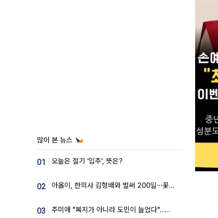
많이 본 뉴스
오늘은 절기 '입추', 뜻은?
01
아옳이, 한의사 김형배와 벌써 200일⋯꽃다발 들고 "프러포즈 아냐"
02
추미애 "복지가 아니라 도민이 늘었다"…재정난 책임론 정면돌파
03