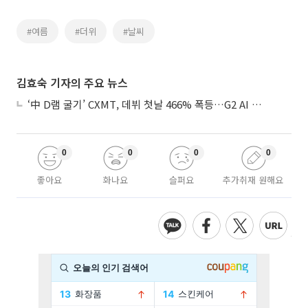
#여름
#더위
#날씨
김효숙 기자의 주요 뉴스
‘中 D램 굴기’ CXMT, 데뷔 첫날 466% 폭등…G2 AI 패권 ‘쩐의 전쟁’
0
0
0
0
좋아요
화나요
슬퍼요
추가취재 원해요