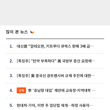
많이 본 뉴스
대신證 “알테오젠, 키트루다 큐렉스 판매 3배 급증…목표가 41만원 상향”
1.
[특징주] “탄약 부족하다“ 美 국방부 증산 요청에⋯국내 방산주 급등세
2.
[특징주] 美 중국산 광트랜시버 규제 추진에 대한광통신 등 광통신株 강세
3.
李 ‘호남형 대입’ 제안에 교육청·지역대학 서·논술형 입시 연계 '착수'
단독
4.
현대차·기아, 이번 주 임단협 재개…하청 사용자성 재심도 ‘변수’
5.