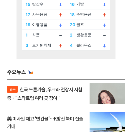
주요뉴스
한국 드론기술, 우크라 전장서 시험
단독
중…“스타트업 여러 곳 참여”
美 미사일 재고 ‘빨간불’…K방산 북미 진출
기대