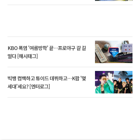
KBO 폭염 '여름방학' 끝…프로야구 갈 길
멀다 [해시태그]
빅뱅 컴백하고 튜이드 데뷔하고⋯K팝 '몇
세대'세요? [엔터로그]