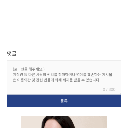
댓글
0 / 300