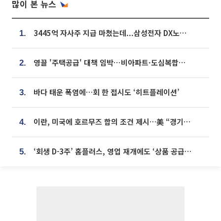
많이 본 뉴스
3445억 자사주 지급 마쳤는데...삼성전자 DX노조, 뒤늦은 '떼쓰기 집회'
1.
영끌 '주택공급' 대책 임박⋯비아파트·도심복합까지 총동원
2.
바다 태운 폭염에…회 한 접시도 ‘히트플레이션’
3.
이란, 미국에 호르무즈 합의 조건 제시…美 “경기 아직 안 끝나” [종합]
4.
‘회생 D-3주’ 홈플러스, 영업 재개에도 ‘상품 공급망’ 복구가 생존 관건
5.