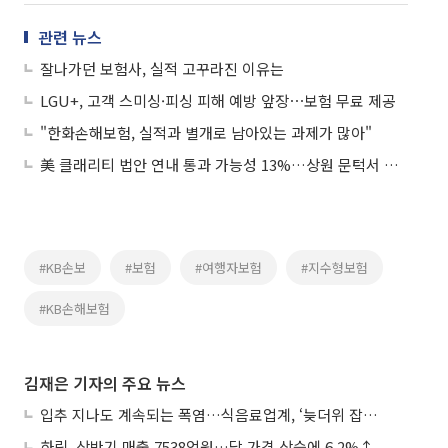
관련 뉴스
잘나가던 보험사, 실적 고꾸라진 이유는
LGU+, 고객 스미싱·피싱 피해 예방 앞장⋯보험 무료 제공
"한화손해보험, 실적과 별개로 남아있는 과제가 많아"
美 클래리티 법안 연내 통과 가능성 13%…상원 문턱서 제동
#KB손보
#보험
#여행자보험
#지수형보험
#KB손해보험
김재은 기자의 주요 뉴스
입추 지나도 계속되는 폭염…식음료업계, ‘늦더위 잡기’ 전력 투구
하림, 상반기 매출 7538억원…닭 가격 상승에 6.2%↑