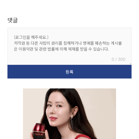
댓글
0 / 300