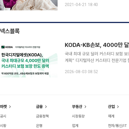
로 가입 여부를 판단하는 ‘초간편보험
2021-04-21 18:40
보험료가 일반 보험에 비해 최대 5배
넥스블록
KODA-KB손보, 4000만 
국내 최대 규모 달러 커스터디 보험 보
계획” 디지털자산 커스터디 전문기업 한국디지털에셋(KODA)은 지난 30일 KB손해보험과 최대
4000만 달러 규모의 디지털자산 전용
2026-08-03 08:52
서 가장 큰 보장 한도다.
마켓
금융
부동산
산업
공시
금융정책
시장동향
재계
시황
은행
업계
전자/통신/IT