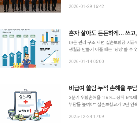
을 열고 "우수 사례로 선정된 4개 
2026-01-29 16:42
덜어주고 소방관들의 보장 사각지대를
③돈 관리 구조 재편 실손보험금 지급액 13.1% '쑥'예상 밖 지출에 대비할 필요성혼족 노후준비 평
생월급 만들기 아플 때는 ‘당장 쓸 수 있는 돈’이 중요하고 한 번 속으면 평생 모은 자산이 순식간에
빠져나간다. 노후에 접어들면 더 이상
2026-01-14 05:00
다. 혼자 사는 삶이 늘면서 돈의 쓰임
비급여 쏠림·누적 손해율 부담
3분기 위험손해율 119%…상위 9%에
부담률 높여야” 실손보험료가 2년 연속 7%대를 넘는 인상률을 기록하며 가계 부담이 빠르게 커지
고 있다. 24일 보험업계에 따르면 물가상승률을 크게 웃도는 보험료 인상이 이어진 것은 비급여 진
2025-12-24 17:09