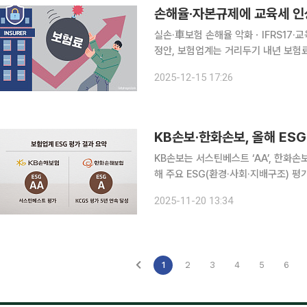
손해율·자본규제에 교육세 
실손·車보험 손해율 악화ㆍIFRS17·교
정안, 보험업계는 거리두기 내년 보험료 줄인상이 불가피할 전망이다. 실손의료보험(실손보험), 자
동차보험 손해율 악화에 국제회계기준(I
2025-12-15 17:26
상까지 더해져 보험료 조정 압력은 임
KB손보·한화손보, 올해 ES
KB손보는 서스틴베스트 ‘AA’, 한화손보는 KCGS ‘통합 
해 주요 ESG(환경·사회·지배구조) 평
스틴베스트의 2025년 하반기 평가에
2025-11-20 13:34
(KCGS) ESG 평가에서 5년 연속 통
1
2
3
4
5
6