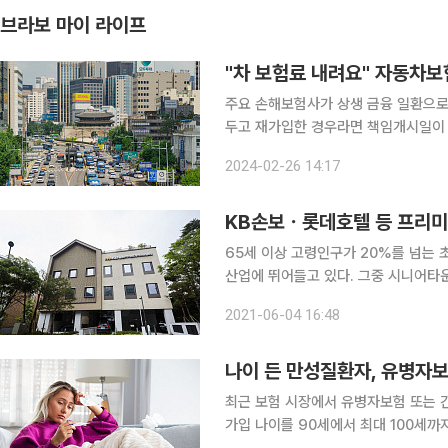
브라보 마이 라이프
"차 보험료 내려요" 자동차보
주요 손해보험사가 상생 금융 일환으로
두고 재가입한 경우라면 책임개시일이 16일 이후여
(2.8%), KB손보(2.6%), 현대해상
2024-02-26 14:17
21일부터는 메리츠화재(3%)와 한화손
KB손보ㆍ롯데호텔 등 프리
65세 이상 고령인구가 20%를 넘는
산업에 뛰어들고 있다. 그중 시니어타운을 향한 관심이 뜨
표한 ‘인구구조 변화와 부동산시장’ 보
2021-06-04 16:48
달할 것으로 예상된다. 인구의 20% 
나이 든 만성질환자, 유병자보
최근 보험 시장에서 유병자보험 또는 
가입 나이를 90세에서 최대 100세까