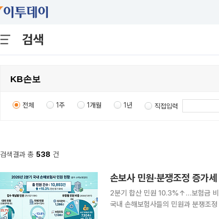
검색
전체
1주
1개월
1년
직접입력
검색결과 총
538
건
손보사 민원·분쟁조정 증가세
2분기 합산 민원 10.3%↑…보험금 
국내 손해보험사들의 민원과 분쟁조정 
이 여전히 전체 민원의 대다수를 차지