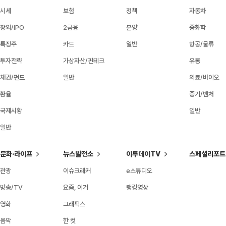
시세
보험
정책
자동차
장외/IPO
2금융
분양
중화학
특징주
카드
일반
항공/물류
투자전략
가상자산/핀테크
유통
채권/펀드
일반
의료/바이오
환율
중기/벤처
국제시황
일반
일반
문화·라이프
뉴스발전소
이투데이TV
스페셜리포트
관광
이슈크래커
e스튜디오
방송/TV
요즘, 이거
랭킹영상
영화
그래픽스
음악
한 컷