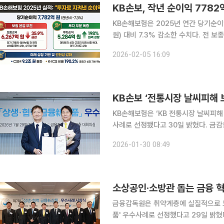
KB손보, 작년 순이익 778
KB손해보험은 2025년 연간 당기순이
원) 대비 7.3% 감소한 수치다. 전
개선되며 순이익 감소 폭은 제한됐다. 보험 본업은 뚜렷하게 흔들린 모습이다. 2025년 보험손익은
2026-02-05 16:09
6267억원으로 전년 대비 35.9% 
KB손보 ‘전통시장 날씨피해 
KB손해보험은 ‘KB 전통시장 날씨피해
사례로 선정됐다고 30일 밝혔다. 금감원은 사회 취약계층을 배려하거나 민생 안정에 실질적으로 기
여하는 금융상품을 매년 선정해 발표한
2026-01-30 08:49
다. 이번에 선정된 ‘KB 전통시장 
소상공인·소방관 돕는 금융 혁
금융감독원은 취약계층에 실질적으로 도움
품' 우수사례로 선정했다고 29일 밝혔다. 이찬진 금융감독원장은 이날 본원에서 금융신상품