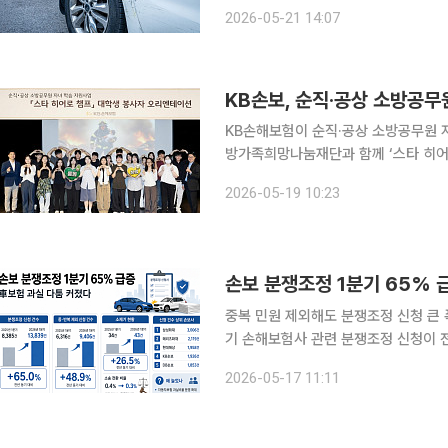
이어지고 있다는 분석이다. 21일 손해보험업계에 따르면 지난달 삼성화재·현대해상·DB손해보험
2026-05-21 14:07
·KB손해보험 등 대형 4개사의 자동차보
KB손보, 순직·공상 소방공무원
KB손해보험이 순직·공상 소방공무원 자녀를 
방가족희망나눔재단과 함께 ‘스타 히어로 챔프
챔프’는 화재 진압과 구조 활동 중 
2026-05-19 10:23
서 성장할 수 있도록 돕는 사회공헌 
손보 분쟁조정 1분기 65%
중복 민원 제외해도 분쟁조정 신청 큰 폭 
기 손해보험사 관련 분쟁조정 신청이 
밀착형 보험 분쟁에 대한 소비자 관심
2026-05-17 11:11
모습이다. 17일 손해보험협회 공