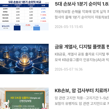
5대 손보사 1분기 순이익 1
자동차보험 손해율 악화에 업계 실적 희비삼성
험사의 올해 1분기 순이익이 자동차보
교적 안정적인 수익 흐름을 이어갔지만
2026-05-15 15:45
나타나
금융 계열사, 디지털 플랫폼 
KB금융, 계열사 공동 출자로 디지털
모색 KB금융그룹이 인공지능(AI)과 빅데이터 등 미래 금융의 핵심 고지를 선점하기 위해 ‘디지털 실
탄’ 투입에 박차를 가하고 있다. 단순
2026-05-07 16:36
을 위해 계열사들이 전방위적으로 지원
KB손보, 암 검사부터 치료
암 관련 고지만 적용⋯고지기간 1~5년 세
보험이 유병자도 암 관련 고지만으로 치료