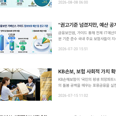
2026-08-08 06:00
이관 정책 역시 당장 전반적인 감축 
"권고기준 넘겼지만, 예산 공
금융보안원, 가이드 통해 전체 IT예산
분 기준 준수 국내 주요 보험사들이 지속가능경영보고서를 통해 정보보호 투자 현황을 공개하고 있
는 가운데 예산을 밝힌 기업 대부분은 
2026-07-20 15:51
로 나타났다. 다만 구체적인 예산 금액
KB손보, 보험 사회적 가치 확
KB손해보험이 '국민의 평생 희망파트
의 돌봄 공백을 메우는 포용금융을 실
활동을 확대하며 '돌봄'과 '상생'의 가치를 한층 강화했다. 15일 
2026-07-15 11:02
를 위한 생애주기별 맞춤형 지원을 확