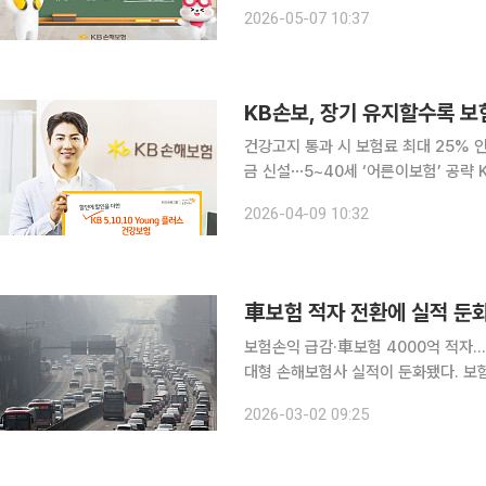
(Simple us) 간편건강보험’을 출시했다고 7일 밝혔다. 이번 상
2026-05-07 10:37
중대질병 고지 항목 가운데 ‘암’ 관련 
KB손보, 장기 유지할수록 보험료
건강고지 통과 시 보험료 최대 25%
금 신설⋯5~40세 ‘어른이보험’ 공략 KB손해보험이 건강고지 할인과 계약 유지에 따른 추가 할인
혜택을 담고, 젊은 고객층의 라이프스타일
2026-04-09 10:32
車보험 적자 전환에 실적 둔화
보험손익 급감·車보험 4000억 적자…투자이익으로 방어 자동
대형 손해보험사 실적이 둔화됐다. 보
을 했다. 2일 보험업계에 따르면 메리츠화재·삼성화재·현대해상·KB손해보험·DB손해보험 등 대형
2026-03-02 09:25
손보사 5곳의 지난해 당기순이익은 7조