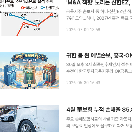
'M&A 잭팟' 노리는 신한EZ,
금융지주 손보사 중 하나·신한EZ만 적
7위’ 도약…하나, 2027년 흑전 목표 국내 금융지주계열 손해보험사 중 만성 적자에 신음하던 하나
손해보험과 신한EZ손해보험이 인수합병
2026-07-09 13:58
신한EZ손보는 신한금융지주의 롯데손
귀한 몸 된 예별손보, 흥국·OK
30일 오후 3시 최종인수제안서 접수 마감흥국
수전이 한국투자금융지주와 OK금융그룹
었던 교보생명이 불참한 가운데 실사를
2026-06-30 16:43
각 성사 여부
4월 車보험 누적 손해율 85
주요 손해보험사들의 4월 기준 자동차보
의 보험료 인상에도 불구하고 과거 보