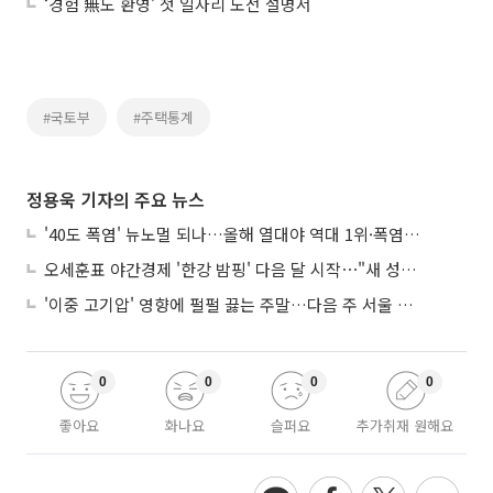
‘경험 無도 환영’ 첫 일자리 도전 설명서
#국토부
#주택통계
정용욱 기자의 주요 뉴스
'40도 폭염' 뉴노멀 되나…올해 열대야 역대 1위·폭염일수 평년 3배 넘어
오세훈표 야간경제 '한강 밤핑' 다음 달 시작⋯"새 성장동력 만들 것"
'이중 고기압' 영향에 펄펄 끓는 주말…다음 주 서울 포함 서쪽이 더 덥다
0
0
0
0
좋아요
화나요
슬퍼요
추가취재 원해요