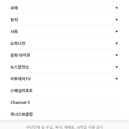
국제
정치
사회
오피니언
문화·라이프
뉴스발전소
이투데이TV
스페셜리포트
Channel 5
위너스IR클럽
무단전재 및 수집, 복사, 재배포, AI학습 이용 금지