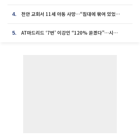
천안 교회서 11세 아동 사망…“침대에 묶여 있었다” 진술 확보
4.
AT마드리드 ‘7번’ 이강인 “120% 쏟겠다”⋯시메오네 감독 “필요한 선수”
5.