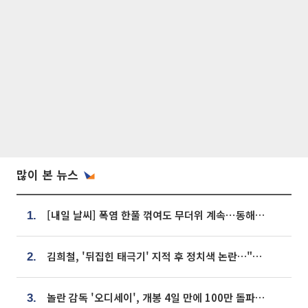
많이 본 뉴스
[내일 날씨] 폭염 한풀 꺾여도 무더위 계속⋯동해안 이틀 연속 비
1.
김희철, '뒤집힌 태극기' 지적 후 정치색 논란…"좌우 떠나 우리나라 국기"
2.
놀란 감독 '오디세이', 개봉 4일 만에 100만 돌파⋯'왕사남' 보다 빠르다
3.