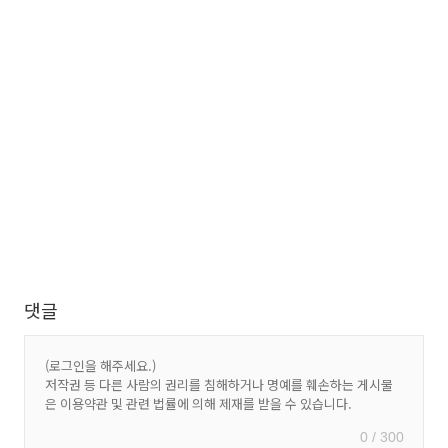
댓글
0 / 300