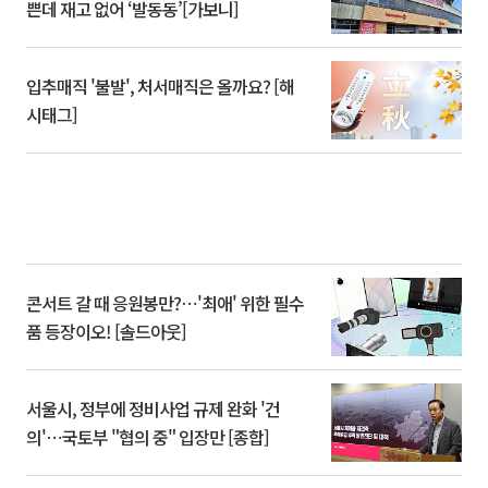
쁜데 재고 없어 ‘발동동’[가보니]
입추매직 '불발', 처서매직은 올까요? [해
시태그]
콘서트 갈 때 응원봉만?⋯'최애' 위한 필수
품 등장이오! [솔드아웃]
서울시, 정부에 정비사업 규제 완화 '건
의'⋯국토부 "협의 중" 입장만 [종합]