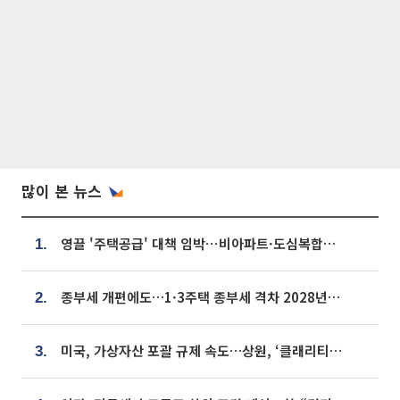
많이 본 뉴스
영끌 '주택공급' 대책 임박⋯비아파트·도심복합까지 총동원
1.
종부세 개편에도…1·3주택 종부세 격차 2028년부터 확대
2.
미국, 가상자산 포괄 규제 속도…상원, ‘클래리티법’ 9월 절차투표 추진
3.