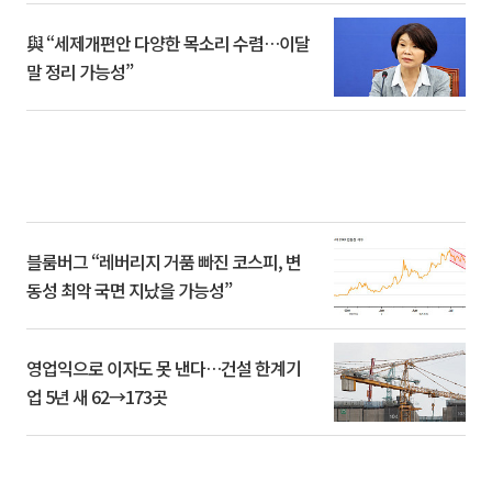
與 “세제개편안 다양한 목소리 수렴…이달
말 정리 가능성”
블룸버그 “레버리지 거품 빠진 코스피, 변
동성 최악 국면 지났을 가능성”
영업익으로 이자도 못 낸다…건설 한계기
업 5년 새 62→173곳