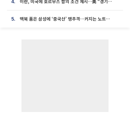
이란, 미국에 호르무즈 합의 조건 제시…美 “경기 아직 안 끝나” [종합]
4.
맥북 품은 삼성에 ‘중국산’ 맹추격⋯커지는 노트북 OLED 시장
5.