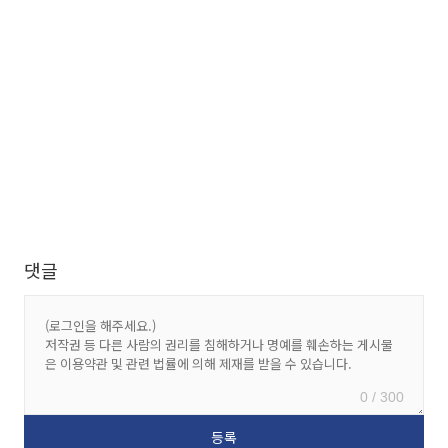
댓글
0 / 300