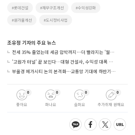
#롯데건설
#재무구조개선
#수익성강화
#원가율개선
#도시정비사업
조유정 기자의 주요 뉴스
전세 35% 줄었는데 세금 압박까지⋯더 빨라지는 '월세화'
'고원가 터널' 끝 보인다…대형 건설사, 수익성 대폭 개선
부울경 메가시티 논의 본격화⋯교통망 기대에 하반기 분양시장 '주목'
0
0
0
0
좋아요
화나요
슬퍼요
추가취재 원해요