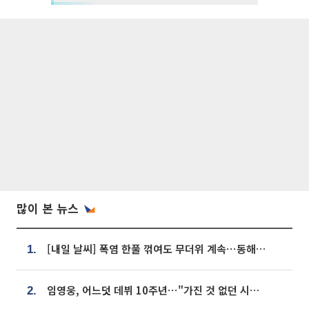
많이 본 뉴스
[내일 날씨] 폭염 한풀 꺾여도 무더위 계속⋯동해안 이틀 연속 비
1.
임영웅, 어느덧 데뷔 10주년⋯"가진 것 없던 시절, 내 앞엔 20명의 팬뿐"
2.