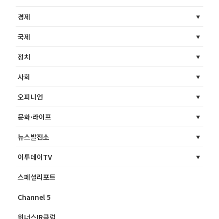
경제
국제
정치
사회
오피니언
문화·라이프
뉴스발전소
이투데이TV
스페셜리포트
Channel 5
위너스IR클럽