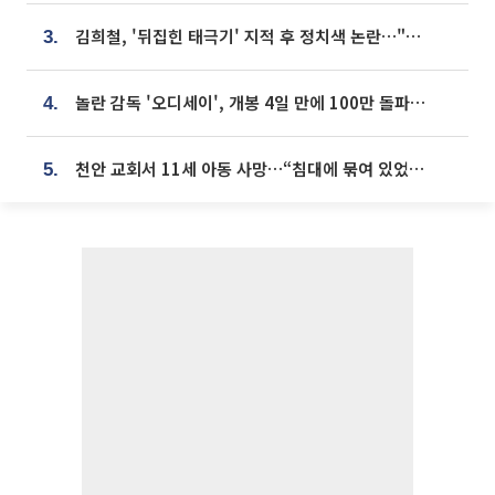
김희철, '뒤집힌 태극기' 지적 후 정치색 논란…"좌우 떠나 우리나라 국기"
3.
놀란 감독 '오디세이', 개봉 4일 만에 100만 돌파⋯'왕사남' 보다 빠르다
4.
천안 교회서 11세 아동 사망…“침대에 묶여 있었다” 진술 확보
5.