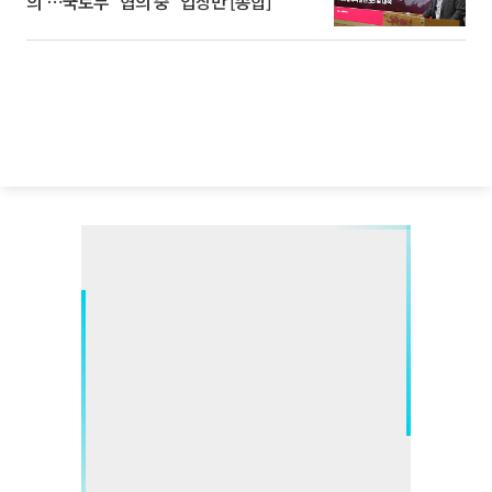
의'⋯국토부 "협의 중" 입장만 [종합]