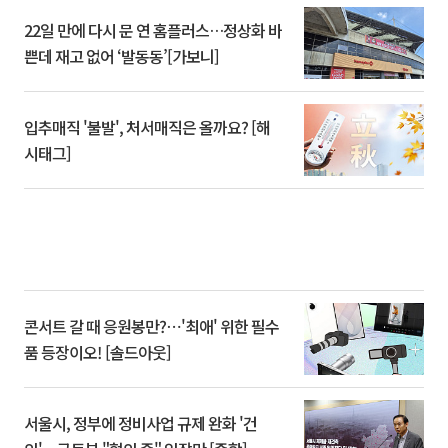
22일 만에 다시 문 연 홈플러스…정상화 바
쁜데 재고 없어 ‘발동동’[가보니]
입추매직 '불발', 처서매직은 올까요? [해
시태그]
콘서트 갈 때 응원봉만?⋯'최애' 위한 필수
품 등장이오! [솔드아웃]
서울시, 정부에 정비사업 규제 완화 '건