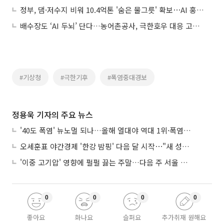
정부, 댐·저수지 비워 10.4억톤 '숨은 물그릇' 확보⋯AI 홍수예보 가동
배수장도 ‘AI 두뇌’ 단다…농어촌공사, 극한호우 대응 고도화
#기상청
#극한기후
#폭염중대경보
정용욱 기자의 주요 뉴스
'40도 폭염' 뉴노멀 되나…올해 열대야 역대 1위·폭염일수 평년 3배 넘어
오세훈표 야간경제 '한강 밤핑' 다음 달 시작⋯"새 성장동력 만들 것"
'이중 고기압' 영향에 펄펄 끓는 주말…다음 주 서울 포함 서쪽이 더 덥다
0
0
0
0
좋아요
화나요
슬퍼요
추가취재 원해요