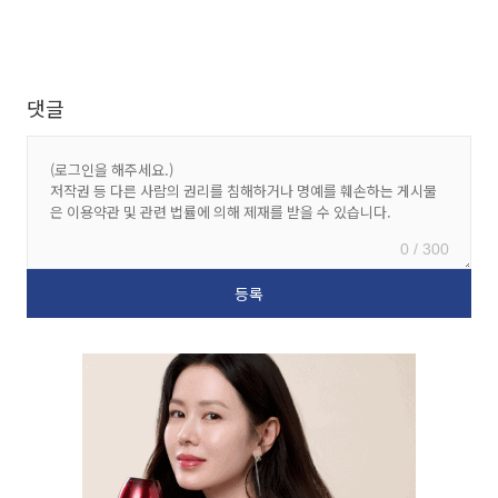
댓글
0 / 300