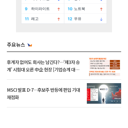
주요뉴스
후계자 없어도 회사는 남긴다?…‘제3자 승
계’ 시험대 오른 中企 현장 [기업승계 대전
환]
MSCI 발표 D-7…후보주 반등에 편입 기대
재점화