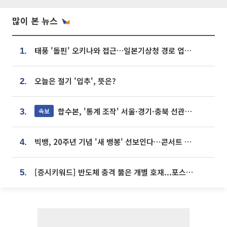
많이 본 뉴스
태풍 '돌핀' 오키나와 접근…일본기상청 경로 업데이트
1.
오늘은 절기 '입추', 뜻은?
2.
합수본, '통계 조작' 서울·경기·충북 선관위 등 추가 압수수색
속보
3.
빅뱅, 20주년 기념 '새 뱅봉' 선보인다⋯콘서트 앞두고 팝업 개최
4.
[증시키워드] 반도체 충격 뚫은 개별 호재...포스코퓨처엠·에코프로·한화솔루션 '눈길'
5.