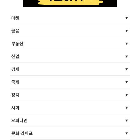
마켓
금융
부동산
산업
경제
국제
정치
사회
오피니언
문화·라이프