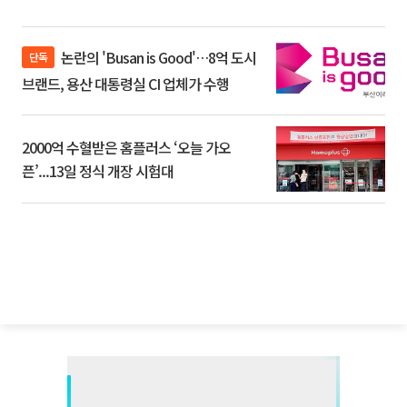
논란의 'Busan is Good'…8억 도시
단독
브랜드, 용산 대통령실 CI 업체가 수행
2000억 수혈받은 홈플러스 ‘오늘 가오
픈’...13일 정식 개장 시험대