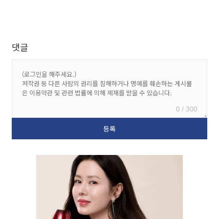
댓글
0 / 300