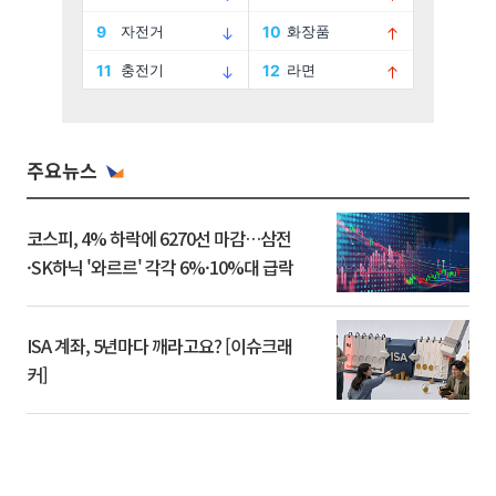
주요뉴스
코스피, 4% 하락에 6270선 마감…삼전
·SK하닉 '와르르' 각각 6%·10%대 급락
ISA 계좌, 5년마다 깨라고요? [이슈크래
커]