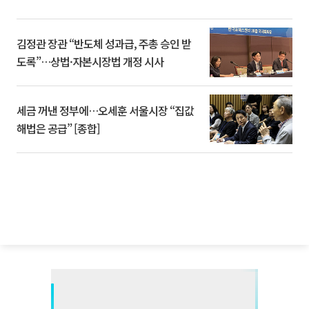
김정관 장관 “반도체 성과급, 주총 승인 받
도록”…상법·자본시장법 개정 시사
세금 꺼낸 정부에…오세훈 서울시장 “집값
해법은 공급” [종합]