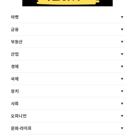
마켓
금융
부동산
산업
경제
국제
정치
사회
오피니언
문화·라이프