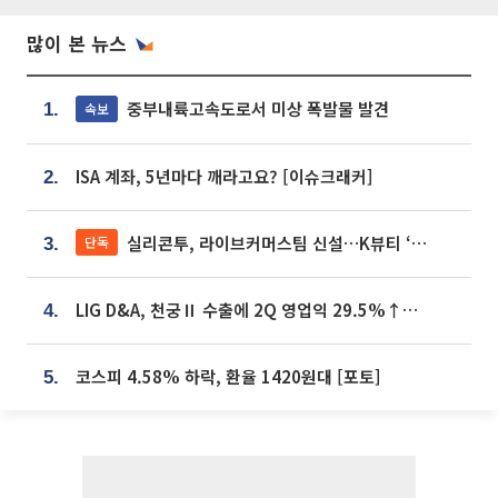
많이 본 뉴스
중부내륙고속도로서 미상 폭발물 발견
속보
1.
ISA 계좌, 5년마다 깨라고요? [이슈크래커]
2.
실리콘투, 라이브커머스팀 신설…K뷰티 ‘글로벌 판매망’ 확대[K뷰티 라방戰]
단독
3.
LIG D&A, 천궁Ⅱ 수출에 2Q 영업익 29.5%↑…수주잔고 24.6조 [종합]
4.
코스피 4.58% 하락, 환율 1420원대 [포토]
5.