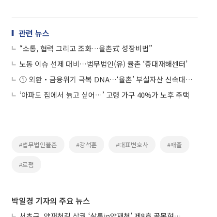
관련 뉴스
“소통, 협력 그리고 조화…율촌式 성장비법”
노동 이슈 선제 대비…법무법인(유) 율촌 ‘중대재해센터’
① 외환‧금융위기 극복 DNA…‘율촌’ 부실자산 신속대응TF
‘아파도 집에서 늙고 싶어…’ 고령 가구 40%가 노후 주택
#법무법인율촌
#강석훈
#대표변호사
#매출
#로펌
박일경 기자의 주요 뉴스
서초구, 양재천길 상권 ‘살롱in양재천’ 제8호 골목형상점가 지정