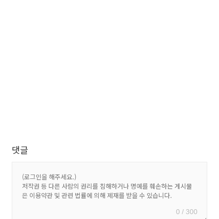
댓글
0 / 300