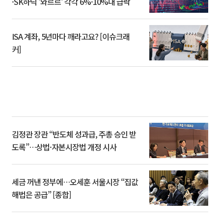
·SK하닉 '와르르' 각각 6%·10%대 급락
ISA 계좌, 5년마다 깨라고요? [이슈크래
커]
김정관 장관 “반도체 성과급, 주총 승인 받
도록”…상법·자본시장법 개정 시사
세금 꺼낸 정부에…오세훈 서울시장 “집값
해법은 공급” [종합]