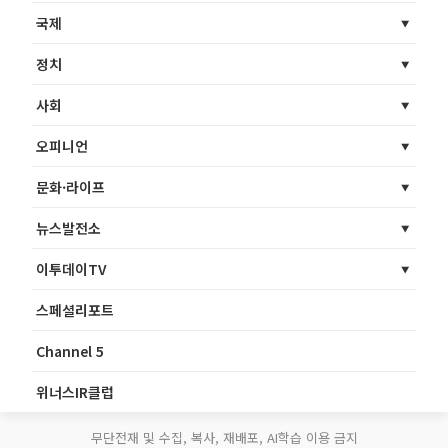
국제
정치
사회
오피니언
문화·라이프
뉴스발전소
이투데이TV
스페셜리포트
Channel 5
위너스IR클럽
무단전재 및 수집, 복사, 재배포, AI학습 이용 금지