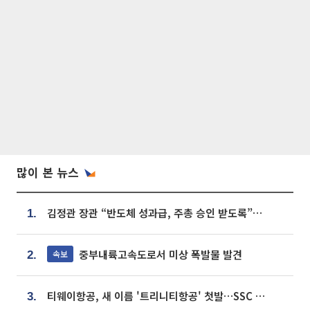
많이 본 뉴스
김정관 장관 “반도체 성과급, 주총 승인 받도록”…상법·자본시장법 개정 시사
1.
중부내륙고속도로서 미상 폭발물 발견
속보
2.
티웨이항공, 새 이름 '트리니티항공' 첫발…SSC 전략 본격화
3.