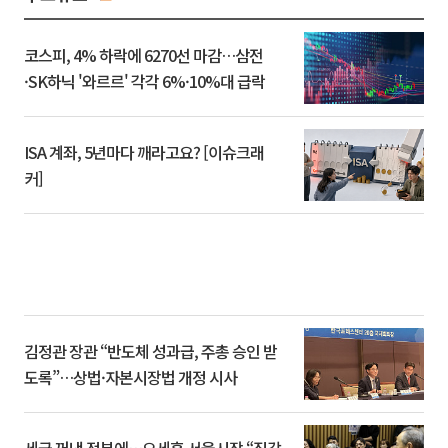
코스피, 4% 하락에 6270선 마감…삼전
·SK하닉 '와르르' 각각 6%·10%대 급락
ISA 계좌, 5년마다 깨라고요? [이슈크래
커]
김정관 장관 “반도체 성과급, 주총 승인 받
도록”…상법·자본시장법 개정 시사