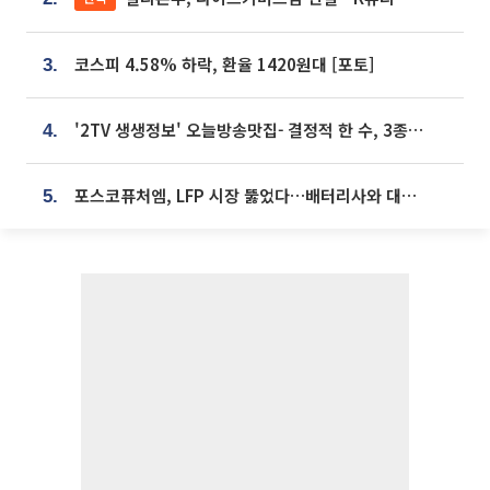
코스피 4.58% 하락, 환율 1420원대 [포토]
3.
'2TV 생생정보' 오늘방송맛집- 결정적 한 수, 3종 메밀면! 메밀 소바 맛집 '의○○○○'
4.
포스코퓨처엠, LFP 시장 뚫었다…배터리사와 대규모 장기 공급 합의
5.