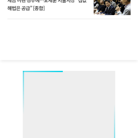
세금 꺼낸 정부에…오세훈 서울시장 “집값
해법은 공급” [종합]