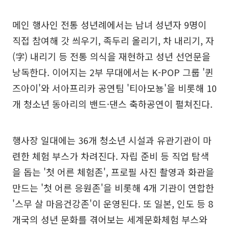
메인 행사인 전통 성년례에서는 남녀 성년자 9명이
직접 참여해 갓 씌우기, 족두리 올리기, 차 내리기, 자
(字) 내리기 등 전통 의식을 재현하고 성년 선언문을
낭독한다. 이어지는 2부 무대에서는 K-POP 그룹 '퀸
즈아이'와 서아프리카 공연팀 '티아모뇽'을 비롯해 10
개 청소년 동아리의 밴드·댄스 축하공연이 펼쳐진다.
행사장 일대에는 36개 청소년 시설과 유관기관이 마
련한 체험 부스가 차려진다. 자립 준비 등 직업 탐색
을 돕는 '첫 어른 체험존', 프로필 사진 촬영과 화관을
만드는 '첫 어른 응원존'을 비롯해 4개 기관이 연합한
'스무 살 마음건강존'이 운영된다. 또 일본, 인도 등 8
개국의 성년 문화를 겪어보는 세계문화체험 부스와