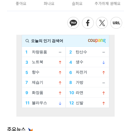
좋아요
화나요
슬퍼요
추가취재 원해요
주요뉴스