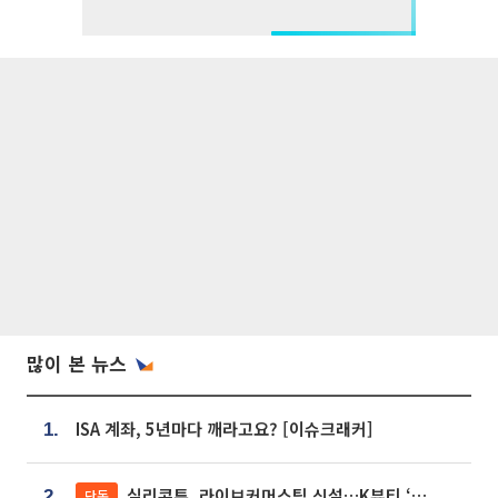
많이 본 뉴스
ISA 계좌, 5년마다 깨라고요? [이슈크래커]
1.
실리콘투, 라이브커머스팀 신설…K뷰티 ‘글로벌 판매망’ 확대[K뷰티 라방戰]
단독
2.