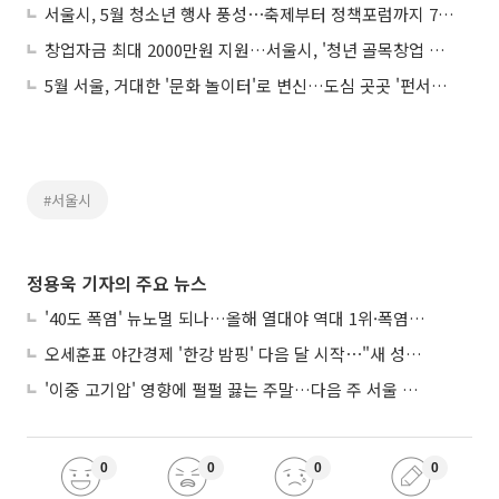
서울시, 5월 청소년 행사 풍성⋯축제부터 정책포럼까지 75개 열린다
창업자금 최대 2000만원 지원…서울시, '청년 골목창업 경진대회' 연다
5월 서울, 거대한 '문화 놀이터'로 변신…도심 곳곳 '펀서울' 프로그램 가득
#서울시
정용욱 기자의 주요 뉴스
'40도 폭염' 뉴노멀 되나…올해 열대야 역대 1위·폭염일수 평년 3배 넘어
오세훈표 야간경제 '한강 밤핑' 다음 달 시작⋯"새 성장동력 만들 것"
'이중 고기압' 영향에 펄펄 끓는 주말…다음 주 서울 포함 서쪽이 더 덥다
0
0
0
0