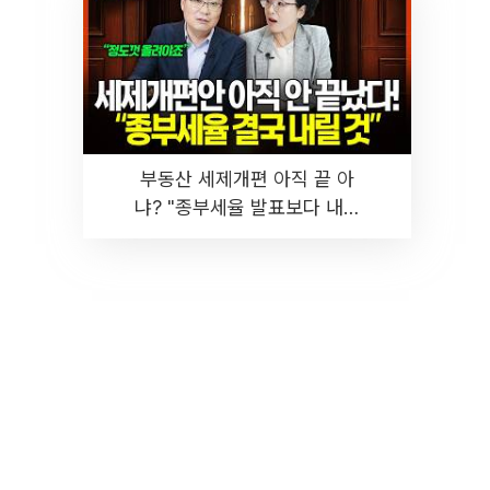
부동산 세제개편 아직 끝 아
냐? "종부세율 발표보다 내릴
것" 장기거주·양도세 전망 I 집
땅지성 I 김인만, 진미윤