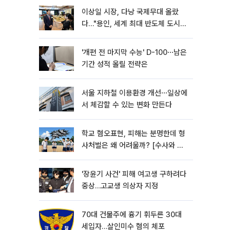
이상일 시장, 다낭 국제무대 올랐
다…"용인, 세계 최대 반도체 도시
된다"
'개편 전 마지막 수능' D-100⋯남은
기간 성적 올릴 전략은
서울 지하철 이용환경 개선⋯일상에
서 체감할 수 있는 변화 만든다
학교 혐오표현, 피해는 분명한데 형
사처벌은 왜 어려울까? [수사와 재
판]
'장윤기 사건' 피해 여고생 구하려다
중상…고교생 의상자 지정
70대 건물주에 흉기 휘두른 30대
세입자…살인미수 혐의 체포