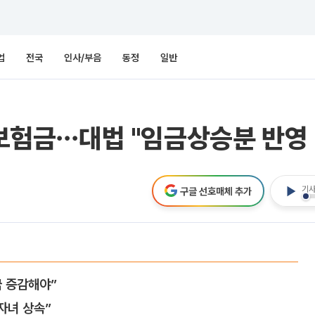
업
전국
인사/부음
동정
일반
증 보험금⋯대법 "임금상승분 반
기사
구글 선호매체 추가
금 증감해야”
자녀 상속”