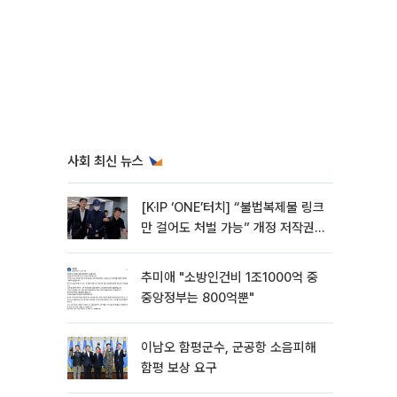
사회 최신 뉴스
[K·IP ‘ONE’터치] “불법복제물 링크
만 걸어도 처벌 가능” 개정 저작권
법 어떻게 바뀌었나
추미애 "소방인건비 1조1000억 중
중앙정부는 800억뿐"
이남오 함평군수, 군공항 소음피해
함평 보상 요구