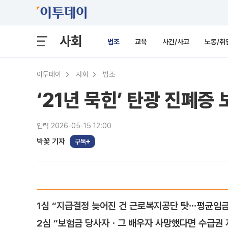
사회
법조
교육
사건/사고
노동/취
이투데이
사회
법조
‘21년 묵힌’ 탄광 진폐
입력 2026-05-15 12:00
박꽃 기자
구독
1심 “지급결정 늦어진 건 근로복지공단 탓⋯평균임
2심 “보험금 당사자ㆍ그 배우자 사망했다면 수급권 