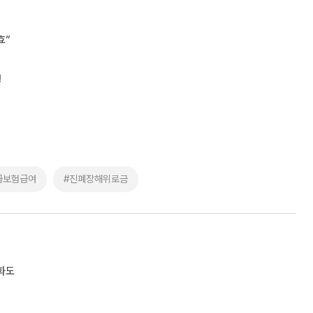
효”
정
급보험급여
#진폐장해위로금
화도