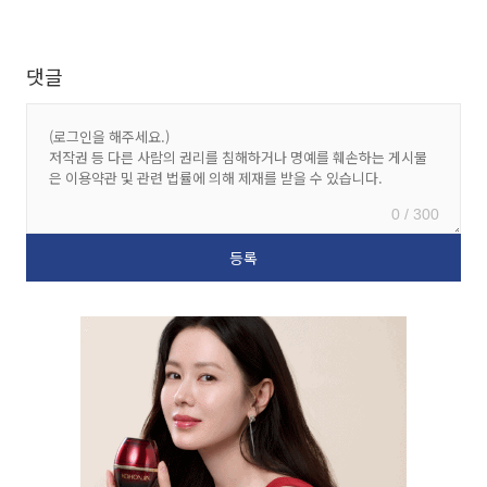
댓글
0 / 300