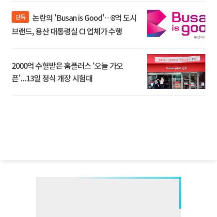
논란의 'Busan is Good'…8억 도시
단독
브랜드, 용산 대통령실 CI 업체가 수행
2000억 수혈받은 홈플러스 ‘오늘 가오
픈’...13일 정식 개장 시험대