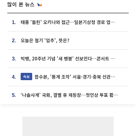
많이 본 뉴스
태풍 '돌핀' 오키나와 접근…일본기상청 경로 업데이트
1.
오늘은 절기 '입추', 뜻은?
2.
빅뱅, 20주년 기념 '새 뱅봉' 선보인다⋯콘서트 앞두고 팝업 개최
3.
합수본, '통계 조작' 서울·경기·충북 선관위 등 추가 압수수색
속보
4.
‘나솔사계’ 국화, 결별 후 재등장⋯첫인상 투표 휩쓸고 ‘인기녀’ 등극
5.