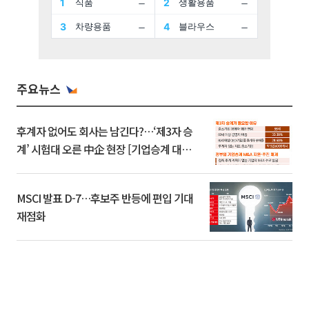
주요뉴스
후계자 없어도 회사는 남긴다?…‘제3자 승
계’ 시험대 오른 中企 현장 [기업승계 대전
환]
MSCI 발표 D-7…후보주 반등에 편입 기대
재점화