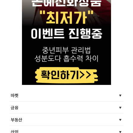
마켓
금융
부동산
산업