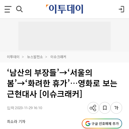
이투데이
뉴스발전소
이슈크래커
‘남산의 부장들’→‘서울의
봄’→‘화려한 휴가’…영화로 보는
근현대사 [이슈크래커]
입력 2023-11-29 16:10
최소라 기자
구글 선호매체 추가