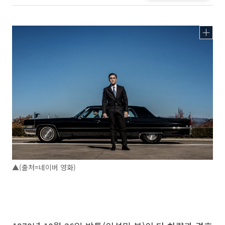
▲(출처=네이버 영화)