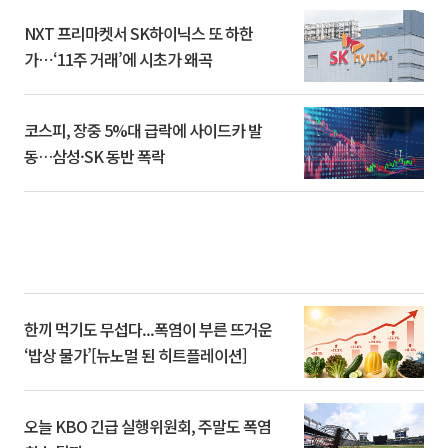
NXT 프리마켓서 SK하이닉스 또 하한
가⋯‘11주 거래’에 시초가 왜곡
코스피, 장중 5%대 급락에 사이드카 발
동…삼성·SK 동반 폭락
한끼 먹기도 무섭다...폭염이 부른 뜨거운
‘밥상 물가’[뉴노멀 된 히트플레이션]
오늘 KBO 긴급 실행위원회, 주말도 폭염