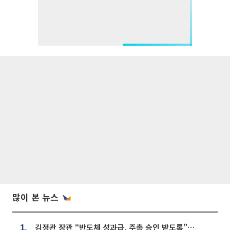
많이 본 뉴스
김정관 장관 “반도체 성과급, 주총 승인 받도록”…상법·자본시장법 개정 시사
1.