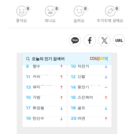
0
0
0
0
좋아요
화나요
슬퍼요
추가취재 원해요