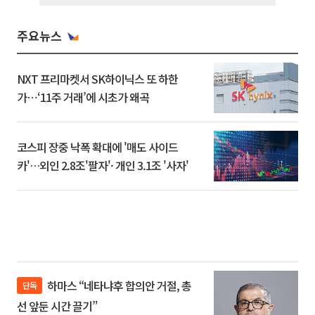
주요뉴스
NXT 프리마켓서 SK하이닉스 또 하한
가⋯‘11주 거래’에 시초가 왜곡
코스피 장중 낙폭 확대에 '매도 사이드
카'…외인 2.8조'팔자'· 개인 3.1조 '사자'
하마스 “네타냐후 합의안 거절, 총
단독
선 앞둔 시간 끌기”