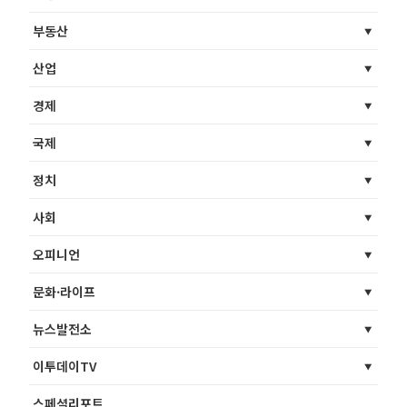
부동산
산업
경제
국제
정치
사회
오피니언
문화·라이프
뉴스발전소
이투데이TV
스페셜리포트