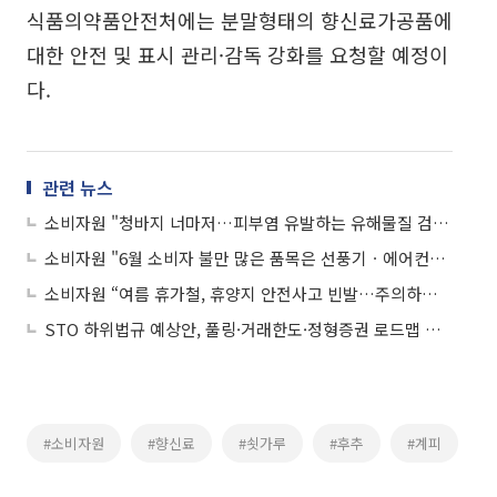
식품의약품안전처에는 분말형태의 향신료가공품에
대한 안전 및 표시 관리·감독 강화를 요청할 예정이
다.
관련 뉴스
소비자원 "청바지 너마저…피부염 유발하는 유해물질 검출"
소비자원 "6월 소비자 불만 많은 품목은 선풍기ㆍ에어컨ㆍ아파트"
소비자원 “여름 휴가철, 휴양지 안전사고 빈발…주의하려면?”
STO 하위법규 예상안, 풀링·거래한도·정형증권 로드맵 제시
#소비자원
#향신료
#쇳가루
#후추
#계피