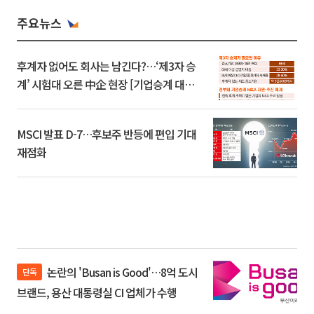
주요뉴스
후계자 없어도 회사는 남긴다?…‘제3자 승
계’ 시험대 오른 中企 현장 [기업승계 대전
환]
MSCI 발표 D-7…후보주 반등에 편입 기대
재점화
논란의 'Busan is Good'…8억 도시
단독
브랜드, 용산 대통령실 CI 업체가 수행