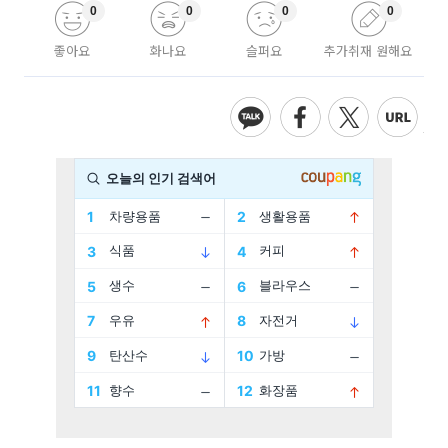
0
0
0
0
좋아요
화나요
슬퍼요
추가취재 원해요