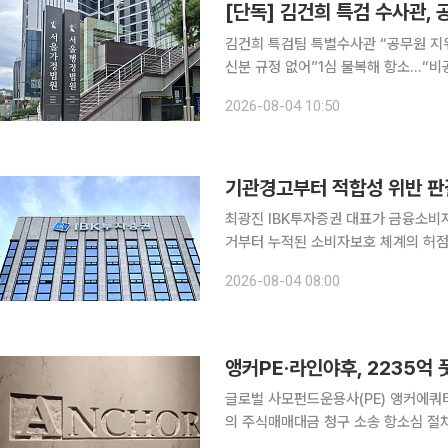
김건희 특검팀 특별수사관 “공무원 지
신분 규정 없어”1심 불복해 항소…“비공무원 지위 문제점
민중기 특별검사팀에서 특별수사관으로
2026-08-04 10:50
소송에서 패소했다. 법원은 특검법이 
최광진 IBK투자증권 대표가 금융소비
거부터 누적된 소비자보호 체계의 허
험 상품을 판매한 사건에서 법원이 회사의 손해배상책
2026-08-04 08:00
IBK투자증권이 73세 전업주부에게 
앵커PE·라인야후, 2235억
글로벌 사모펀드운용사(PE) 앵커에쿼
의 주식매매대금 청구 소송 항소심 절차
고 이후 약 9개월 만에 열리는 재판이다. 3일 투자은행(IB) 업계에 따르면 앵커PE의 특수