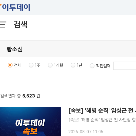
검색
전체
1주
1개월
1년
직접입력
검색결과 총
5,523
건
[속보] '해병 순직' 임성근 
[속보] '해병 순직' 임성근 전 사단
2026-08-07 11:06