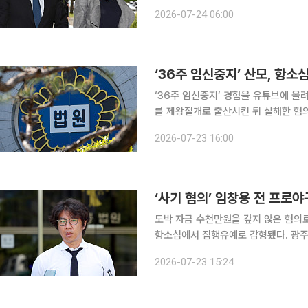
고 사건을 돌려보낸 가운데 재산분할 기
2026-07-24 06:00
‘36주 임신중지’ 산모, 항
‘36주 임신중지’ 경험을 유튜브에 올
를 제왕절개로 출산시킨 뒤 살해한 혐의
년 6개월로 감형됐다. 서울고법 형사5부(김용석 부장판사)는 23일 살인 등 혐의를 받는 병원장 윤
2026-07-23 16:00
모 씨와 집도의 심모 씨, 산모 권모 
‘사기 혐의’ 임창용 전 프로
도박 자금 수천만원을 갚지 않은 혐의
항소심에서 집행유예로 감형됐다. 광주지법 형사3부(김일수 부장판사)는 23일 사기 혐의로 기소된
임 씨의 항소심에서 징역 8개월을 선고
2026-07-23 15:24
사회봉사 80시간도