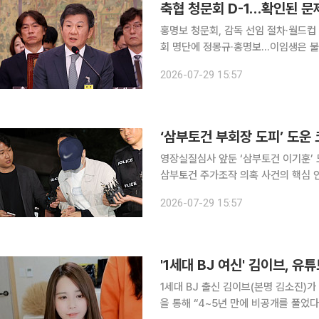
축협 청문회 D-1…확인된 문
홍명보 청문회, 감독 선임 절차·월드컵
회 명단에 정몽규·홍명보…이임생은 불출석 정몽규 전 대한축구협회장과 홍명보 전 
독이 다시 국회에 섭니다. 두 사람이 
2026-07-29 15:57
요. 그사이 상황은 크게 달라졌습니
‘삼부토건 부회장 도피’ 도운
영장실질심사 앞둔 ‘삼부토건 이기훈’ 
삼부토건 주가조작 의혹 사건의 핵심 
된 코스피 상장사 회장 이모 씨가 2심에서도 실형을 선고받
2026-07-29 15:57
판사)는 29일 범인은닉 등 혐의로 기
'1세대 BJ 여신' 김이브, 유
1세대 BJ 출신 김이브(본명 김소진)가 유튜브 활동을 시작
을 통해 “4~5년 만에 비공개를 풀었다”라며 SNS 복귀를