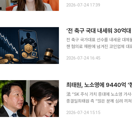
했는데 여러 가지 힘들었다”라며 “유
2026-07-24 17:39
김이브는 2000년대 인터넷 방송계 4
‘전 축구 국대 내세워 30억대
전 축구 국가대표 선수를 내세운 대체
챈 혐의로 재판에 넘겨진 코인업체 대표가 항소심에서 
부(이정민 부장판사)는 24일 특정경
2026-07-24 16:45
20대 코인업체 대표 A씨에게 징역 
法 “SK 주식 가치 증대에 노소영 가사
종결일최태원 측 “많은 분께 심려 끼쳐 송구” 최태원 SK그룹 회장이 노소영 아트
게 재산분할로 9440억원을 지급해야
2026-07-24 15:15
에 따라 노태우 비자금 300억원 지원