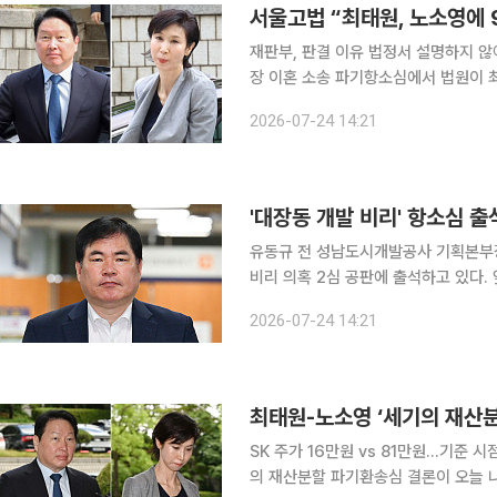
서울고법 “최태원, 노소영에 
재판부, 판결 이유 법정서 설명하지 않아 최태원(65) SK그룹 회장과 노소영(65) 아트센터 
장 이혼 소송 파기항소심에서 법원이 
판결했다. 서울고법 가사1부(이상주 부장판사)는 24일 오후 2시 노 관장이 최 회장을 상대로 제기
2026-07-24 14:21
한 재산분할 소송의 파기환송심 선고기
'대장동 개발 비리' 항소심 출
유동규 전 성남도시개발공사 기획본부장
비리 의혹 2심 공판에 출석하고 있다.
"이재명 대통령이 개발 비리를 미리 
2026-07-24 14:21
최태원-노소영 ‘세기의 재산분할
SK 주가 16만원 vs 81만원…기준 시점이 변수 최태원 SK그룹 회장과 노소영
의 재산분할 파기환송심 결론이 오늘 나