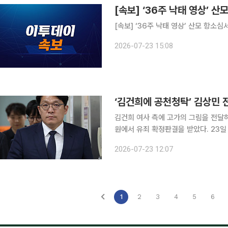
[속보] ‘36주 낙태 영상’ 
[속보] ‘36주 낙태 영상’ 산모 항소
2026-07-23 15:08
‘김건희에 공천청탁’ 김상민 
김건희 여사 측에 고가의 그림을 전달
원에서 유죄 확정판결을 받았다. 23일 대법원 3부(이흥구 주심 대법관)는 김 전 검사 측의 상고를
기각하고 공소사실을 모두 유죄로 인정한 원심 판
2026-07-23 12:07
재직 중 1억4000만원에 이우환 작가 
1
2
3
4
5
6