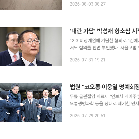
2026-08-03 08:27
(SPC) 룽고엔터테인먼트가 라인야후
‘내란 가담’ 박성재 항소심 시
12·3 비상계엄에 가담한 혐의로 1심
서도 혐의를 전면 부인했다. 서울고법 형사1부(윤성식 부장판사)는 31일 내란중요임무종사 등 혐의
를 받는 박 전 장관의 항소심 첫 공판을 열었다. 이날 박 전 장관 측은 1심 재판
2026-07-31 19:21
간접 정황만으로 유죄를 인정했다며 무
법원 "코오롱·이웅열 명예회장
무릎 골관절염 치료제 ‘인보사 케이주
오롱생명과학 등을 상대로 제기한 민사
됐다. 29일 법조계에 따르면 서울중앙지법 민사합의29부(고승일 부장판사)는 최근 인보사를 투여
2026-07-29 20:51
한 환자와 유가족 등 18명이 이 명예