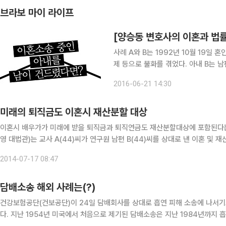
브라보 마이 라이프
[양승동 변호사의 이혼과 법률
사례 A와 B는 1992년 10월 19일 혼인신고를 마치고 법률상 부부로 살아왔다. 그러나 경제적인 문
제 등으로 불화를 겪었다. 아내 B는 남
2월경 가출하여 별거를 하기 시작했다.
2016-06-21 14:30
서 지내왔다. 결국 B는 2008년 4월 2
미래의 퇴직금도 이혼시 재산분할 대상
이혼시 배우가가 미래에 받을 퇴직금과 퇴직연금도 재산분할대상에 포함된다는 대법원의 첫 판결이 나왔다. 대법원 전원합의체(주심 민일
영 대법관)는 교사 A(44)씨가 연구원 남편 B(44)씨를 상대로 낸 이혼 및
건을 대전고법으로 돌려보냈다. 대법원은 퇴직일과 수령할 퇴직금·연금 
2014-07-17 08:47
담배소송 해외 사례는(?)
건강보험공단(건보공단)이 24일 담배회사를 상대로 흡연 피해 소송에 나서
다. 지난 1954년 미국에서 처음으로 제기된 담배소송은 지난 1984년까지 흡연으로 피해를 본 개인이 승소한 사례가 없다. 일방적으로 담