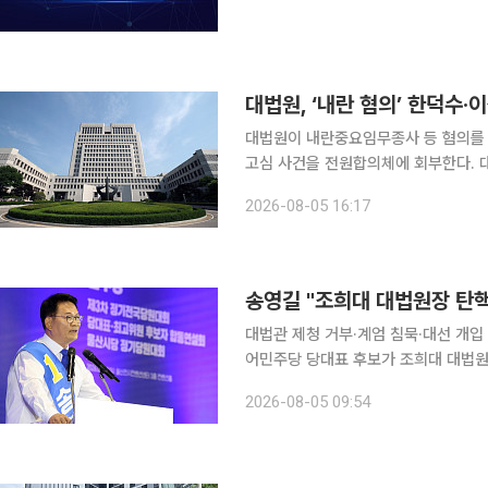
대법원, ‘내란 혐의’ 한덕수
대법원이 내란중요임무종사 등 혐의를 
고심 사건을 전원합의체에 회부한다. 대법원은 한 전 총리와 이 전 장관의 사건은 국민적 관심도가
매우 높고, 역사적으로 사법적 평가가
2026-08-05 16:17
또 두 사건의 피고인들이 공범관계여서
송영길 "조희대 대법원장 탄
대법관 제청 거부·계엄 침묵·대선 개입 지목
어민주당 당대표 후보가 조희대 대법원장에 대
오전 서울 여의도 국회 소통관에서 기
2026-08-05 09:54
탄핵을 추진하겠다”고 말했다. 그러면