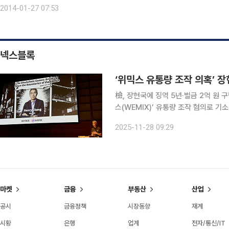
배회사에 유리한 게임이었던 것. 하지만 1983년 폐암으로 사망한 로즈
2014-01-27 07:53
넥스블록
‘위믹스 유통량 조작 의혹’ 장
檢, 장현국에 징역 5년·벌금 2억 원 구형法
스(WEMIX)’ 유통량 조작 혐의로 기
죄를 선고받았다. 서울고법 형사13부(백강진 부장판사)는 27일 오후 자본시장법 위반 혐의로 기소
2025-11-28 09:29
된 장 대표의 항소심 선고기일을 열고
마켓
금융
부동산
산업
공시
금융정책
시장동향
재계
시황
은행
업계
전자/통신/IT