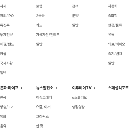
시세
보험
정책
자동차
장외/IPO
2금융
분양
중화학
특징주
카드
일반
항공/물류
투자전략
가상자산/핀테크
유통
채권/펀드
일반
의료/바이오
환율
중기/벤처
국제시황
일반
일반
문화·라이프
뉴스발전소
이투데이TV
스페셜리포트
관광
이슈크래커
e스튜디오
방송/TV
요즘, 이거
랭킹영상
영화
그래픽스
음악
한 컷