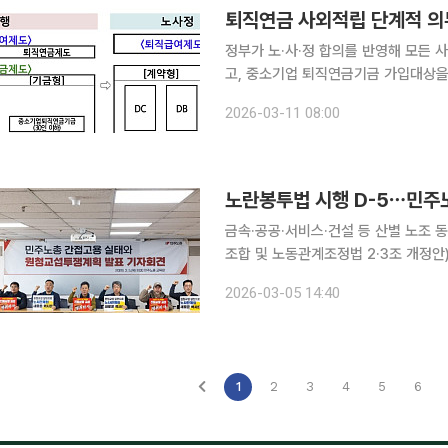
퇴직연금 사외적립 단계적 의
정부가 노·사·정 합의를 반영해 모든
고, 중소기업 퇴직연금기금 가입대상을 
탄소중립 등 산업전환에 대응해 근로자
2026-03-11 08:00
부는 11일 정부서울청사에서 구윤철 
노란봉투법 시행 D-5⋯민주노
금속·공공·서비스·건설 등 산별 노조 동시 교섭 요구⋯거
조합 및 노동관계조정법 2·3조 개정
속·공공·서비스·건설노조 소속 하청 
2026-03-05 14:40
봉투법 시행으로 원청의 사용자 책임 
1
2
3
4
5
6