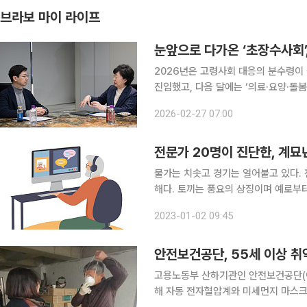
브라보 마이 라이프
눈앞으로 다가온 ‘초장수사회’
2026년은 고령사회 대응의 분수령이
진입했고, 다음 달에는 ‘의료·요양·
때문입니다. 이에 따라 돌봄을 단순 노인
2026-02-27 07:00
체를 고령친화적으로 재설계해야 한다
전문가 20명이 진단한, 계묘
물가는 치솟고 경기는 얼어붙고 있다. 
해다. 토끼는 풍요의 상징이며 예로부터
창업 전문가에게 2023년 중장년이 주
2023-01-02 09:45
지혜를 더한다면 계묘(癸卯)의 미를 거
안전보건공단, 55세 이상 취
고용노동부 산하기관인 안전보건공단(이
해 자동 전자혈압계와 미세먼지 마스크 등을 보급한다. 이번 지원의 우