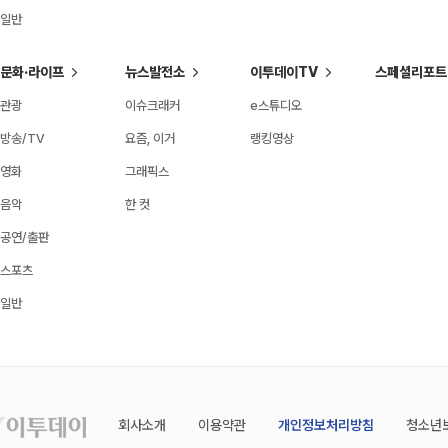
일반
문화·라이프
뉴스발전소
이투데이TV
스페셜리포트
관광
이슈크래커
e스튜디오
방송/TV
요즘, 이거
랭킹영상
영화
그래픽스
음악
한 컷
공연/출판
스포츠
일반
회사소개
이용약관
개인정보처리방침
청소년