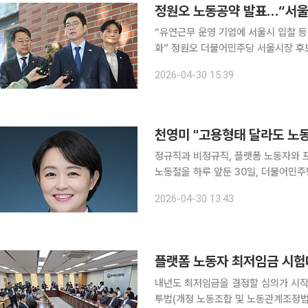
정원오 노동공약 발표…“서울
“유연근무 운영 기업에 서울시 입찰 등
화” 정원오 더불어민주당 서울시장 후보는 노동절을 하루 앞둔 30일 ‘서울형 유연근무’ 확산과 프리
랜서, 자영업자 등의 유급병가 도입 등을 골자로 하
2026-04-30 15:39
울 종로구 전태일 기념관 앞에서 기자
정규직과 비정규직, 플랫폼 노동자와 프
노동절을 하루 앞둔 30일, 더불어민주
시"를 선언하며 노동공약을 내놓았다. 천 후보는 이날 "안산의 산업단지부터 돌봄 현장, 서비스 현장
2026-04-30 13:43
까지 도시를 움직이는 실질적인 힘은 
내년도 최저임금을 결정할 심의가 시작
투법(개정 노동조합 및 노동관계조정법 