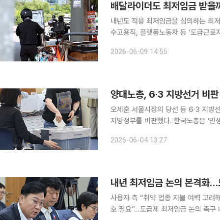
배달라이더도 최저임금 받을까
내년도 적용 최저임금을 심의하는 최저
수고용직, 플랫폼노동자 등 ‘도급근로자
도로에서 배달라이더가 대기하고 있다
2026-06-09 14:55
양대노총, 6·3 지방선거 비
오세훈 서울시장의 당선 등 6·3 지방
지방정부를 비판했다. 한국노총은 '민생 
실종'을 지적했다. 4일 노동계에 따르면 먼저 한국노총은 이번 선거 결과를 두고 "정부·여당에는 국
2026-06-04 13:27
정 운영에 대한 경고를, 야당에는 대
내년 최저임금 논의 본격화…
사용자 측 “취약 업종 지불 여력 고려
호 필요”…도급제 최저임금 논의 촉구 내년도 최저임금을 결정하기 위한 노사 논의가 본격화됐다.