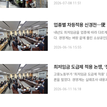
2026-07-08 11:51
것이 바
업종별 차등적용 신경전⋯使 "
내년도 최저임금을 업종에 따라 다르게
다. 경영계는 벼랑 끝에 몰린 소상공인을 위한 ‘생존의 사다리’라며 차등 적용 도입을 강력히 촉구한
반면, 노동계는 특정 직군을 옥죄는 ‘낙인
2026-06-16 15:55
원회는 16일 오후 정부세종청사에서 
최저임금 도급제 적용 논쟁, 
고용노동부가 ‘최저임금 도급제 적용’
론을 벌였다. 경영계는 실태조사 내용과 연구 수
에서 열린 최저임금위원회(최임위) 5
2026-06-11 16:18
총장은 “지난 회의에서 한국노총은 노