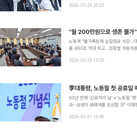
사용자 측은 영세 중소기업과 소상공인
2026-05-26 20:33
노동계 "물가폭등에 실질임금 삭감..
출 460조 역대 최고...업종별 차등적용 필수" 내년도 최저임금 결정을 위한 최
최임위) 2차 전원회의가 26일 열린 
2026-05-26 15:55
기싸움을 벌였다. 노동계는 고
李대통령, 노동절 첫 공휴일 
63년 만에 ‘근로자의 날’→‘노동절’
과⋯상생의 생태계를 조성할 것" 이재명 대통령은 노동절인 1일 청와대에서 열린 2026 노동절 기
념식 기념사를 통해 "'친노동은 반기업'
2026-05-01 10:40