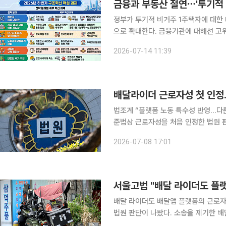
정부가 투기적 비거주 1주택자에 대한
으로 확대한다. 금융기관에 대해선 고
무를 부과하는 등 사회적 비용을 내재화하기 위한
2026-07-14 11:39
처는 14일 국무회의에서 이 같은 내용이
배달라이더 근로자성 첫 인정
법조계 “플랫폼 노동 특수성 반영…다른 특고와 구별” 플랫폼을 통
준법상 근로자성을 처음 인정한 법원 
판단에 미칠 영향에 관심이 쏠린다. 
2026-07-08 17:01
큼 보험설계사 등 다른 특고 직종으로
서울고법 "배달 라이더도 플랫
배달 라이더도 배달앱 플랫폼의 근로
법원 판단이 나왔다. 소송을 제기한 배
로, 재판부는 “플랫폼 노동자에 적합