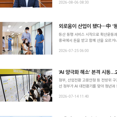
2026-08-06 08:30
외로움이 산업이 됐다⋯中 ‘동
등산 동행 서비스 시작으로 확산운동과
중국에서 돈을 받고 함께 산을 오르거나
고 있다. 가족ㆍ친구와 떨어져 생활하
2026-07-25 06:00
을 줄이려는 수요가 확산하면서 성장한
정부, 산업전환 고용안정 등 전방위 구조
선 정부가 AI 대전환기를 맞아 청년과 중소기업, 소상공인 등이 겪는 양극화 문제를 해결하기 위해
본격적인 구조 개혁에 나선다. 재정경제부는 14일 오전 이재명 대통령 주재로 열린 국무회의에서 이
2026-07-14 11:40
런 내용이 담긴 '2026년 하반기 경제