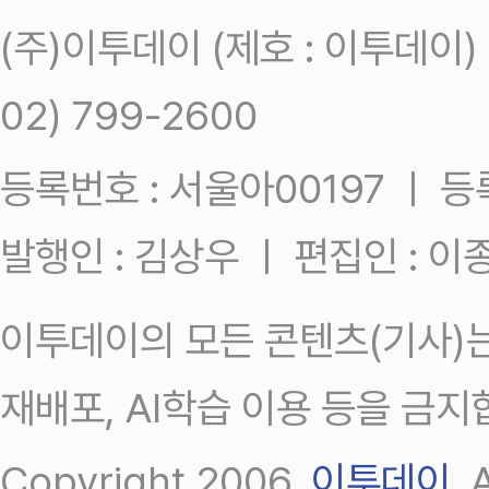
(주)이투데이 (제호 : 이투데이
02) 799-2600
등록번호 : 서울아00197 ㅣ 등록일
발행인 : 김상우 ㅣ 편집인 : 
이투데이의 모든 콘텐츠(기사)는
재배포, AI학습 이용 등을 금지
Copyright 2006.
이투데이
.