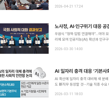
고용·플랫폼 노동자까지 최저임금 적용 
2026-04-21 17:24
시기까지 겹치며 기업들은 인건비 상승
노사정, AI·인구위기 대응 
우원식 “정책·입법 연결해야”…여야 모두 제도화 필요성 공감
리에 모여 인공지능(AI) 확산과 인구
고 이를 제도화해야 한다는 데 뜻을 모았다. 30일 국회 사랑재에서 열린 사회적 대화
2026-03-30 14:00
는 우원식 국회의장과 한병도 더불어민
AI 확산에 일자리 충격 대비해 새 분배 제기⋯AI기본사회 재원ㆍ모델 쟁점일부 직업이 사라지더라
도 新직무 등장할 것⋯기술 직종 수요 빠르게 늘어 최근 증시를 뒤흔든 시트
글로벌 인텔리전스 위기’ 보고서는 20
2026-03-11 18:03
S&P500은 고점 대비 38% 폭락한