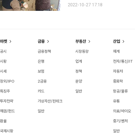
야간작업이 많은 근로자, 배달‧대리운
2022-10-27 17:18
션, SNS 등 디지털 플랫폼을 매개로
마켓
금융
부동산
산업
공시
금융정책
시장동향
재계
시황
은행
업계
전자/통신/IT
시세
보험
정책
자동차
장외/IPO
2금융
분양
중화학
특징주
카드
일반
항공/물류
투자전략
가상자산/핀테크
유통
채권/펀드
일반
의료/바이오
환율
중기/벤처
국제시황
일반