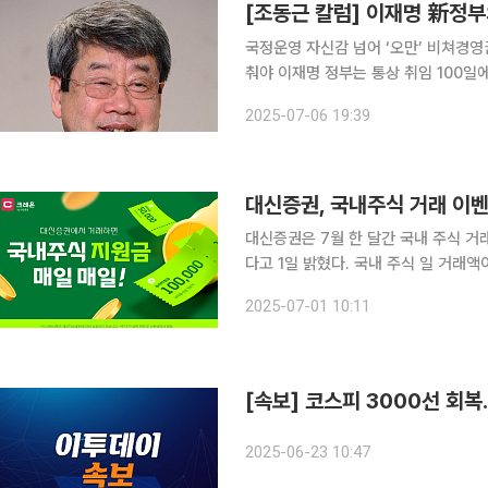
[조동근 칼럼] 이재명 新정
국정운영 자신감 넘어 ‘오만’ 비쳐경
춰야 이재명 정부는 통상 취임 100일에 열리던 회견을 앞당겨, 3일 ‘신정부출범 30일 기자회견’을
가졌다. 국정운영의 자신감 표출로 해석된
2025-07-06 19:39
총 위원장 출신을 고용노동부 장관에 
대신증권, 국내주식 거래 이벤
대신증권은 7월 한 달간 국내 주식 
다고 1일 밝혔다. 국내 주식 일 거래액이 8억 원 이상인 고객 중 매 영업일 20명을 추첨해 5만 원을,
16억 원 이상 고객 중 10명을 추첨해 10
2025-07-01 10:11
은 개인 고객이며, 1인 1계좌만 가능하
[속보] 코스피 3000선 회복…
2025-06-23 10:47