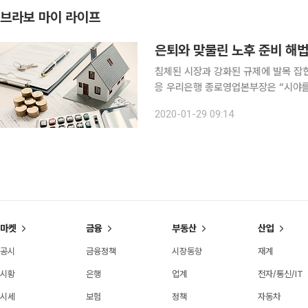
브라보 마이 라이프
은퇴와 맞물린 노후 준비 해
침체된 시장과 강화된 규제에 발목 잡힌
응 우리은행 종로영업본부장은 “시야를 
100세 시대와 정년 60세. 평균수명
2020-01-29 09:14
다. 50대는 소득이 가장 많은 시기인 
마켓
금융
부동산
산업
공시
금융정책
시장동향
재계
시황
은행
업계
전자/통신/IT
시세
보험
정책
자동차