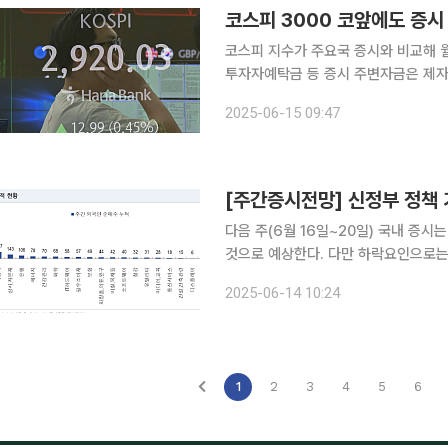
코스피 3000 코앞에도 증시
코스피 지수가 주요국 증시와 비교해 
투자자예탁금 등 증시 주변자금은 제자
내 증시를 피하는 가운데 중동발 지정
2025-06-15 09:47
승세도 
[주간증시전망] 신정부 정책
다음 주(6월 16일~20일) 국내 증시
것으로 예상한다. 다만 하락요인으로는 
상 밴드를 2800~3000포인트로 제시했다. 14일 한국거래소에 따르면 이번 주(6월 9
2025-06-14 10:24
피 지수는 전주 대비 82.57포인트(2.
1
2
3
4
5
6