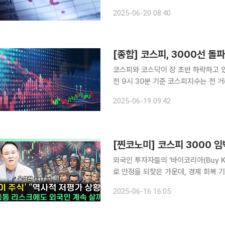
국제 정치적 변수에 따라 3000포인트 돌파 여부가 
2025-06-20 08:40
원 = 파죽지세로 상승을 이어가던 코
[종합] 코스피, 3000선 
코스피와 코스닥이 장 초반 하락하고 있다.
전 9시 30분 기준 코스피지수는 전 거래
래되고 있다. 장 시작 직후 23.85p(
2025-06-19 09:42
모았지만, 하락을 면치 못했다. 개인
[찐코노미] 코스피 3000 
외국인 투자자들의 '바이코리아(Buy Kor
로 안정을 되찾은 가운데, 경제 회복
천 경제평론가는 "안정적인 리더십 구
2025-06-16 16:05
긍정적인 영향을 주고 있다"고 분석했