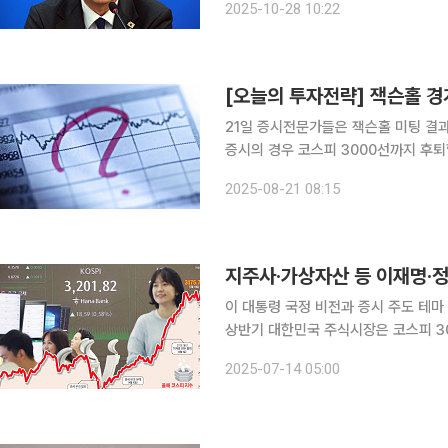
2025-10-28 10:22
날 국회에서 열린 제5차 국정감사대책
[오늘의 투자전략] 잭슨홀 경
21일 증시전문가들은 잭슨홀 미팅 결과
증시의 경우 코스피 3000선까지 후퇴할 수 있을
선임연구원 = 코스피와 코스닥은 각각 0
2025-08-21 08:15
심리에 더해 샘 올트먼의 인공지능(AI)
지주사·가상자산 등 이재명·정
이 대통령 국정 비전과 증시 주도 테마 높은
상반기 대한민국 주식시장은 코스피 3
특정 정책 테마군이 시장을 주도하며 지
2025-07-14 05:00
자리 잡고 있다는 분석이 지배적이다.