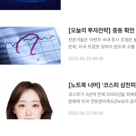
[오늘의 투자전략] 중동 확전
전문가들은 이번주 국내 증시 조정은 
문회, 미국 트럼프 정부의 반도체 수
셔널(MSCI) 선진지수 편입 여부 등
2025-06-23 08:43
그칠 가능성을 배제하기 어려워, 조정
[노트북 너머] '코스피 삼천
코스피가 3년여 만에 3000선을 회복
완화와 미국 연방준비제도(Fed)의 금
시장 선진화 정책에 대한 기대감도 반영
2025-06-23 06:00
다시 글로벌 자금을 끌어들일 수 있는