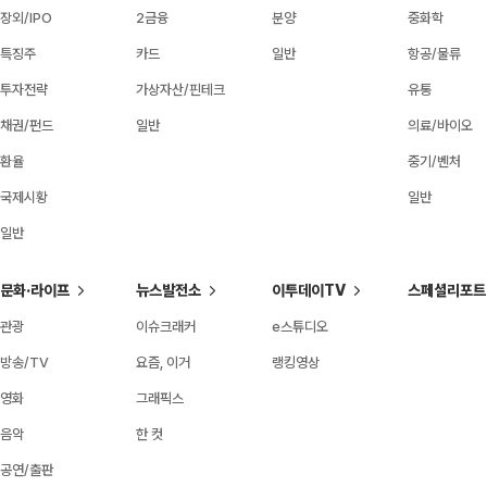
장외/IPO
2금융
분양
중화학
특징주
카드
일반
항공/물류
투자전략
가상자산/핀테크
유통
채권/펀드
일반
의료/바이오
환율
중기/벤처
국제시황
일반
일반
문화·라이프
뉴스발전소
이투데이TV
스페셜리포트
관광
이슈크래커
e스튜디오
방송/TV
요즘, 이거
랭킹영상
영화
그래픽스
음악
한 컷
공연/출판