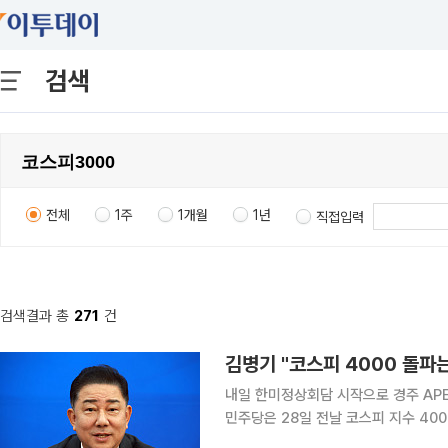
검색
전체
1주
1개월
1년
직접입력
검색결과 총
271
건
김병기 "코스피 4000 돌파
내일 한미정상회담 시작으로 경주 APEC
민주당은 28일 전날 코스피 지수 40
하며 경주 APEC 정상회의 성공을 위해 당 차원