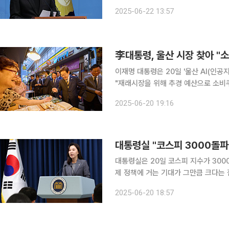
날 오전 국회 소통관에서 브리핑을 통해
2025-06-22 13:57
니 보름 만에 3000선을 회복하며 시
李대통령, 울산 시장 찾아 "소
이재명 대통령은 20일 '울산 AI(인
"재래시장을 위해 추경 예산으로 소비쿠
다. 강유정 대변인은 이날 용산 대통령실에서 브리핑을 통해 이 대통령이 이날 울산에 위치한 언양
2025-06-20 19:16
알프스시장을 방문해 '시장이 너무 어려
대통령실 "코스피 3000돌
대통령실은 20일 코스피 지수가 300
제 정책에 거는 기대가 그만큼 크다는 점에서 
이날 용산 대통령실에서 브리핑을 열고 "
2025-06-20 18:57
며 이같이 밝혔다. 강 대변인은 