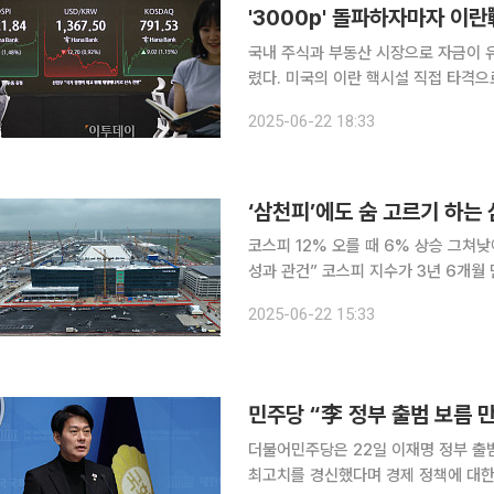
'3000p' 돌파하자마자 이
국내 주식과 부동산 시장으로 자금이 
렸다. 미국의 이란 핵시설 직접 타격
정부 들어 분위기가 좋던 국내 자산 시장에 대형 
2025-06-22 18:33
르면 코스피지수는 지난 20일 3년 5개
‘삼천피’에도 숨 고르기 하는
코스피 12% 오를 때 6% 상승 그쳐
성과 관건” 코스피 지수가 3년 6개월 만에 ‘삼천피(3000p)’를 달성했지만, 삼성전자 주가는 최근
증시가 나타내는 활력을 따라오지 못하고 있다. 22일 한국거래소에 따르면 코스
2025-06-22 15:33
일까지 12.02% 상승한 3021.84포인
민주당 “李 정부 출범 보름 만
더불어민주당은 22일 이재명 정부 출
최고치를 경신했다며 경제 정책에 대한 기대감이 커지