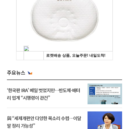
주요뉴스
‘한국판 IRA’ 베일 벗었지만…반도체·배터
리 업계 “시행령이 관건”
與 “세제개편안 다양한 목소리 수렴…이달
말 정리 가능성”