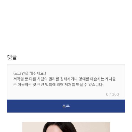
댓글
0 / 300