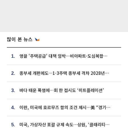
많이 본 뉴스
영끌 '주택공급' 대책 임박⋯비아파트·도심복합까지 총동원
1.
종부세 개편에도…1·3주택 종부세 격차 2028년부터 확대
2.
바다 태운 폭염에…회 한 접시도 ‘히트플레이션’
3.
이란, 미국에 호르무즈 합의 조건 제시…美 “경기 아직 안 끝나” [종합]
4.
미국, 가상자산 포괄 규제 속도…상원, ‘클래리티법’ 9월 절차투표 추진
5.