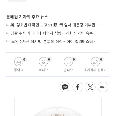
윤혜원 기자의 주요 뉴스
與, 형소법 대국민 보고 vs 野, 靑 앞서 대통령 거부권 촉구
경찰 수사 기다리다 피의자 석방…기한 넘기면 속수무책
‘보완수사권 폐지법’ 본회의 상정…여야 필리버스터 대치
0
0
0
0
좋아요
화나요
슬퍼요
추가취재 원해요