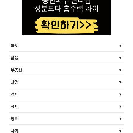
마켓
금융
부동산
산업
경제
국제
정치
사회