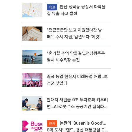
안산 성곡동 공장서 화학물
속보
질 유출 사고 발생
"평균등급만 보고 지원했다간 낭
패"…수시 지원, 입결보다 '이것' 먼
저 봐야
"휴가철 추억 만들길"...전남광주특
별시 해수욕장 손짓
중국 농업 현장서 미래농업 해법...보
성군 찾았다
현대차 새만금 9조 투자효과 키우려
면…AI·로봇·수소 공공기관 집적화
시급
논란의 'Busan is Good'…
단독
8억 도시브랜드, 용산 대통령실 CI