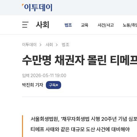
사회
법조
교육
사건/사고
노동/취
이투데이
사회
법조
수만명 채권자 몰린 티메프
입력 2026-05-11 19:00
박진희 기자
구독
서울회생법원, '채무자회생법 시행 20주년 기념 심포
티메프 사태와 같은 대규모 도산 사건에 대비해야