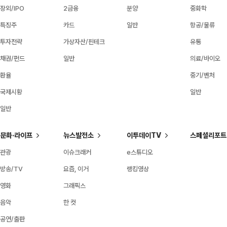
장외/IPO
2금융
분양
중화학
특징주
카드
일반
항공/물류
투자전략
가상자산/핀테크
유통
채권/펀드
일반
의료/바이오
환율
중기/벤처
국제시황
일반
일반
문화·라이프
뉴스발전소
이투데이TV
스페셜리포트
관광
이슈크래커
e스튜디오
방송/TV
요즘, 이거
랭킹영상
영화
그래픽스
음악
한 컷
공연/출판