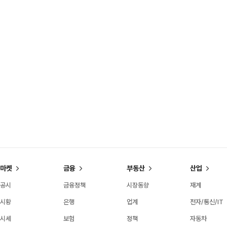
마켓
금융
부동산
산업
공시
금융정책
시장동향
재계
시황
은행
업계
전자/통신/IT
시세
보험
정책
자동차