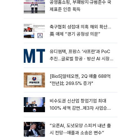
공영홈쇼핑, 부패방지·규범준수 국
제표준 인증 획득
축구협회 성접대 의혹 해외 확산…
英 매체 “경기 공정성 의문”
유디엠텍, 프랑스 ‘샤프란’과 PoC
추진…글로벌 항공ㆍ방산 AI 시장
공략
[BioS]알테오젠, 2Q 매출 688억
"전년比 269.5% 증가"
비수도권 신산업 창업기업 최대
100% 세액 감면...제3자 사업승계
특례 도입
“오픈AI, 도넛모양 스피커 내년 출
시 전망⋯애플과 소송은 변수”