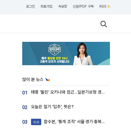
로그인
회원가입
속보창
신문/PDF 구독
RSS
많이 본 뉴스
태풍 '돌핀' 오키나와 접근…일본기상청 경로 업데이트
01
오늘은 절기 '입추', 뜻은?
02
합수본, '통계 조작' 서울·경기·충북 선관위 등 추가 압수수색
03
속보