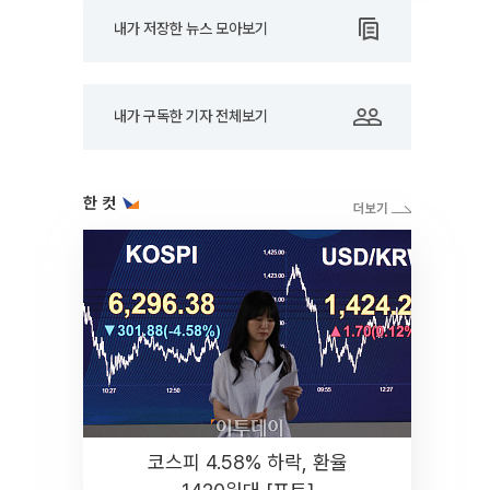
내가 저장한 뉴스 모아보기
내가 구독한 기자 전체보기
한 컷
코스피 4.58% 하락, 환율