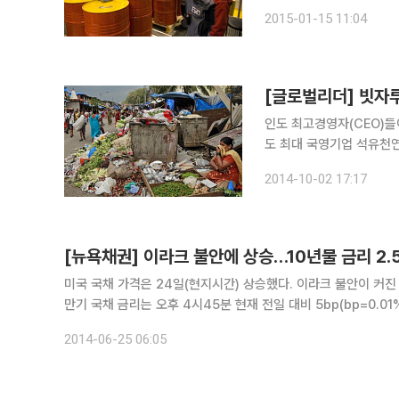
중단했다고 14일(현지시간) 영국 파
2015-01-15 11:04
[글로벌리더] 빗자
인도 최고경영자(CEO)들이 빗
도 최대 국영기업 석유천연
라프라데시주의 한 마을과 학교를 찾
2014-10-02 17:17
일은 자사 정유단지가 있
[뉴욕채권] 이라크 불안에 상승…10년물 금리 2.
미국 국채 가격은 24일(현지시간) 상승했다. 이라크 불안이 커진 것이 안전자산인 미국채 수요 증가로 이어졌다. 뉴욕채권시장에서 10년
만기 국채 금리는 오후 4시45분 현재 전일 대비 5bp(bp=0.01%) 하락한 2.58%를
6bp 떨어졌고 2년 만기 국채 수익률은 0.46%로 1bp
2014-06-25 06:05