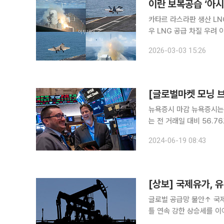
이란 보복공습 ‘아시
카타르 라스라판 생산 LN
우 LNG 공급 차질 우려 이란이 미국 공습에 대한 보복으로 걸프 인근 국가를 잇달아 타격 중인 가운
데 중동 주요국 석유ㆍ가스
2026-03-03 15:26
80%를 중국과 일본·한국
뉴욕증시 마감 뉴욕증시는 18일(현지시간) 일제히 상승했다. 뉴욕증권거래소(NYSE)에서 다우지수
는 전 거래일 대비 56.76포인트
13.80포인트(0.25%)
2024-06-19 08:43
르면서 올해 들어 31번째
[상보] 국제유가,
글로벌 공급망 불안↑ 국제유가는 18일(현지시간) 유럽과 중동에서 지정학적 위기가 고조되면서 이
틀 연속 강한 상승세를 이어갔다. 이날 뉴욕상업거래소(NYMEX)에서 7월물 
유(WTI)는 전일 대비 1.