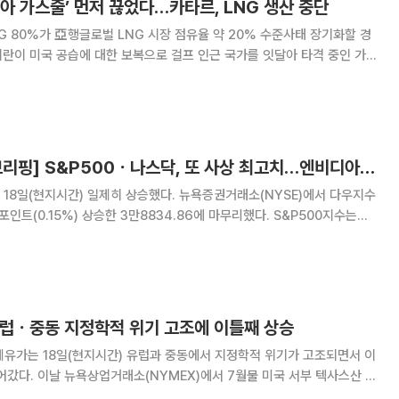
아 가스줄’ 먼저 끊었다…카타르, LNG 생산 중단
G 80%가 亞행글로벌 LNG 시장 점유율 약 20% 수준사태 장기화할 경
 설비가 잇따라 가동을 멈췄다. 특히 전체 액화천연가스(LNG) 생산의 약
 등 아시아로 수출하는 카타르
[글로벌마켓 모닝 브리핑] S&P500ㆍ나스닥, 또 사상 최고치…엔비디아 시총 1위
(0.15%) 상승한 3만8834.86에 마무리했다. S&P500지수는
 상승한 5487.03에 종료했다. 전날 최고가 기록을 경신한 데 이어 이날도 오
 최고가 기록을
 유럽ㆍ중동 지정학적 위기 고조에 이틀째 상승
미국 서부 텍사스산 원
24달러(1.54%) 오른 배럴당 81.57달러에 마감했다. 런던 ICE선물거래소