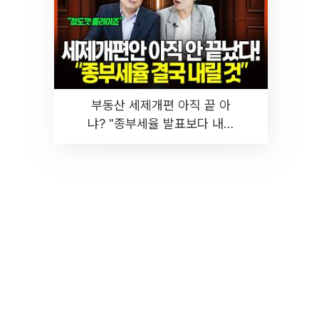
부동산 세제개편 아직 끝 아
냐? "종부세율 발표보다 내릴
것" 장기거주·양도세 전망 I 집
땅지성 I 김인만, 진미윤