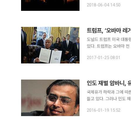
인 최대 정유업체 렙솔은 
2018-06-04 14:50
이는 새로운 IT 기술을 
도널드 트럼프 미국 대통령
있다. 트럼프는 오바마 전 대통령이 환경 파괴를 우려하면서 기후변화 대응을 위해 중단시켰던 키스
톤 XL 송유관과 다코타 
2017-01-25 08:01
임스(
인도 재벌 암바니, 
국제유가 하락과 그에 따른
들고 있다. 그러나 인도
마찬가지라고 19일(현지시간) 블룸버그통신
2016-01-19 15:52
2000만 달러(약 750