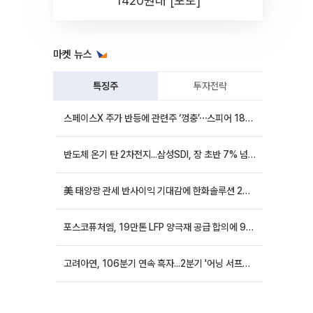
1420원대 [포토]
마켓 뉴스
특징주
투자전략
스페이스X 주가 반등에 관련주 ‘껑충’⋯스피어 18%ㆍ에이치브이엠 12%↑
반도체 온기 탄 2차전지...삼성SDI, 장 초반 7% 넘게 껑충
美 태양광 관세 반사이익 기대감에 한화솔루션 20%대·OCI홀딩스 14%대 급등
포스코퓨처엠, 19만톤 LFP 양극재 공급 합의에 9%대 강세
고려아연, 106분기 연속 흑자...2분기 '어닝 서프라이즈'에 장 초반 12%대 강세