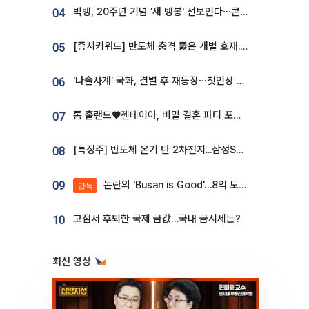
빅뱅, 20주년 기념 '새 뱅봉' 선보인다⋯콘서트 앞두고 팝업 개최
04
[증시키워드] 반도체 충격 뚫은 개별 호재...포스코퓨처엠·에코프로·한화솔루션 '눈길'
05
‘나솔사계’ 국화, 결별 후 재등장⋯첫인상 투표 휩쓸고 ‘인기녀’ 등극
06
톰 홀랜드♥젠데이아, 비밀 결혼 파티 포착⋯호텔 대관비만 9억
07
[특징주] 반도체 온기 탄 2차전지...삼성SDI, 장 초반 7% 넘게 껑충
08
논란의 'Busan is Good'…8억 도시브랜드, 용산 대통령실 CI 업체가 수행
09
단독
고점서 후퇴한 국제 금값…국내 금시세는?
10
최신 영상