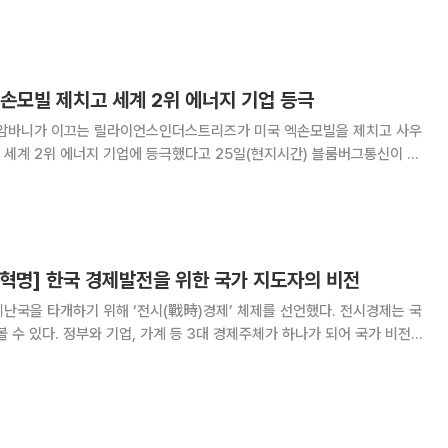
8달러(1.28%)
손모빌 제치고 세계 2위 에너지 기업 등극
 암바니가 이끄는 릴라이언스인더스트리즈가 미국 엑손모빌을 제치고 사우
세계 2위 에너지 기업에 등극했다고 25일(현지시간) 블룸버그통신이 보
 80억 달러 늘어나 약 1892억 달러(약
업혁명] 한국 경제발전을 위한 국가 지도자의 비전
난국을 타개하기 위해 ‘전시(戰時)경제’ 체제를 선언했다. 전시경제는 국
볼 수 있다. 정부와 기업, 가계 등 3대 경제주체가 하나가 되어 국가 비전과
이다. 민주주의와 자유시장경제 체제에서는 실행하기 어려운 과제다. 그러
 성공한 경험이 있으며, 그것이 DNA로