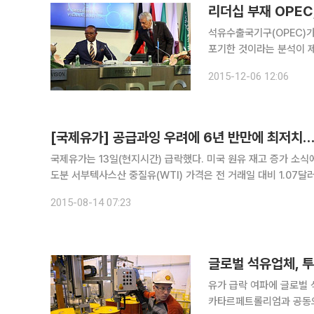
리더십 부재 OPEC
석유수출국기구(OPEC)
포기한 것이라는 분석이 제
질적으로 유가하락 문제를
2015-12-06 12:06
[국제유가] 공급과잉 우려에 6년 반만에 최저치…
국제유가는 13일(현지시간) 급락했다. 미국 원유 재고 증가 소식에 공급과잉 우려가 커진 
도분 서부텍사스산 중질유(WTI) 가격은 전 거래일 대비 1.07달러
41.92달러까지 떨어지면서 42달러선이 붕괴한 것은 물론 지난 
2015-08-14 07:23
글로벌 석유업체, 
유가 급락 여파에 글로벌 석
카타르페트롤리엄과 공동으