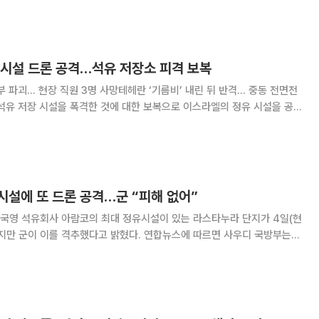
설 추가 공격 중단'을 요청했다고 보
유시설 드론 공격…석유 저장소 피격 보복
부 파괴… 현장 직원 3명 사망테헤란 ‘기름비’ 내린 뒤 반격… 중동 전면전
이스라엘의 핵심 에너지 시설 일부가 파괴되고 사망자가 발생하는 등 중동의
긴장이 더욱 고조되고 있다. 이란군은 10일 무인기(드론)를
시설에 또 드론 공격…군 “피해 없어”
국영 석유회사 아람코의 최대 정유시설이 있는 라스타누라 단지가 4일(현
 격추했다고 밝혔다. 연합뉴스에 따르면 사우디 국방부는
론 1대가 공격을 시도했으나 초기 조사 결과 피해는 없는 것으로 확인됐다”고
발표했다. 다만 공격 주체는 공개하지 않았다. 라스타누라 정유단