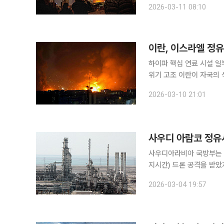
2026-03-11 08:10
내 석유 및 에너지 저장시
이란, 이스라엘 정
하이파 핵심 연료 시설 일
위기 고조 이란이 자국의 석유 저장 시설을 폭격한 것에 대한 보복으로 이스라엘의 정유 시설을 공
격했다. 이번 공격으로 
2026-03-10 21:01
사우디 아람코 정유
사우디아라비아 국방부는 
지시간) 드론 공격을 받았지만 군이 이를
이날 엑스(X)를 통 “드
2026-03-04 19:57