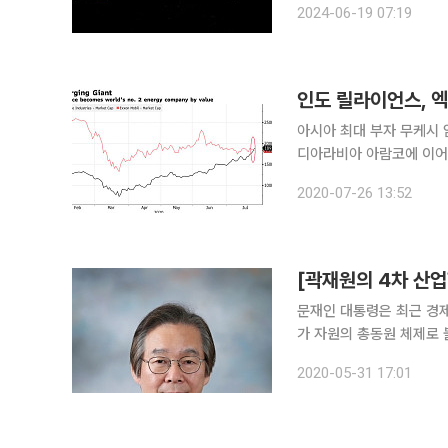
2024-06-19 07:19
에서 8월물 브렌트유는 1.0
인도 릴라이언스, 엑
아시아 최대 부자 무케시
디아라비아 아람코에 이어 
도했다. 아시아 최대 정유단지를 운영하는 릴라이언스는 전날 뭄바이 증시에서 주가가 4.2% 급등
2020-07-26 13:52
하면서 하루 만에 시가총액이
[곽재원의 4차 산
문재인 대통령은 최근 경제
가 자원의 총동원 체제로 
목표를 향해 나아가는 것
2020-05-31 17:01
나 한국은 개발경제 시대에