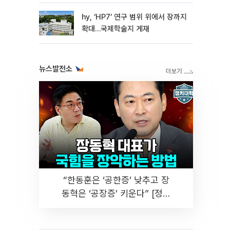
hy, ‘HP7’ 연구 범위 위에서 장까지
확대…국제학술지 게재
뉴스발전소
“한동훈은 ‘공한증’ 낮추고 장
동혁은 ‘공장증’ 키운다” [정치
대학]