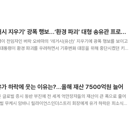
구글의 빅데이터와 인공지능(AI) 기술을 자사 정유단지에 배치하고 있다.
활용해 비용을 효율적으로 절감하고
트럼프, ‘오바마 레거시 지우기’ 광폭 행보…‘환경 파괴’ 대형 송유관 프로젝트 빗장 열어
이 전임자인 버락 오바마의 ‘레거시(유산)’ 지우기에 광폭 행보를 보이고
대형 송유관 프로젝트의 빗장을 열었다고 24일(현지시간) 영국 파이낸셜타
FT)가 보도했다. 트럼프는 이날 백악관 집무실에서 두
유가 하락에 웃는 이유는?…올해 재산 7500억원 늘어
 글로벌 증시 동반 부진에 전 세계 억만장자들의 재산이 큰 폭으로 줄어
 재벌 무케시 암바니 릴라이언스인더스트리 회장에게 유가 하락은 희소식과
이 보도했다. 올 들어 15일까지 암바니 재산은 6억
0억원) 증가했다. 이는 블룸버그억만장자지수