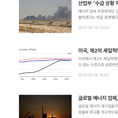
산업부 "수급 상황 
에너지 정책 주무부처인 
출하겠다는 뜻을 표명했다. 산업부와 정유업계는 16일 서울 종로구 한국무역보험공사에서 '
급 및 유가 동향 점검 회
2019-09-16 15:24
(Khurais) 유전과 아
미국, 제2의 셰일혁
미국에서 제2의 셰일혁명이
수 없는 수준으로 급증하면
(현지시간) 블룸버그통신이 보도했다. 미국이 창출하는 새로운 흐름
2019-03-26 16:05
정치와 경제에 막대한 영향
글로벌 에너지 업체
글로벌 에너지 대기업들이 
효율화 제고를 적극적으로 모색하고 있다. 4일(현지시간) 영