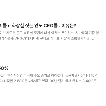
이낸셜타임스(FT)가 보도했다. 회사는 “에너지산업을 둘러싼
현재의 경제적 환경이 사업중단 배경”이라고 설명했다. 셸
루 들고 화장실 짓는 인도 CEO들…이유는?
자루를 들고 화장실 짓기에 나선 이유는 무엇일까. 시가총액 기준 인
가스공사(ONGC)의 디네쉬 쿠마르 사라프 회장이 2일(현지시간) 안드
아 직접 빗자루를 들고 청소한다. 인도 1위 정유업체 인디언오
는 우타르프라데시주 마투라시의 학교에
58%
 나타내고 있다. 30년 만기 국채 금리는 3.40%로