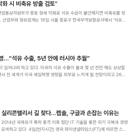
악화 시 비축유 방출 검토"
산업통상자원부가 중동 정세 악화로 석유 수급이 불안해지면 비축유를 방
석유수
의'를 열었다. 14일 예멘 후티 반군이 사우디아라비아의 쿠라이스
브카이크(Abquiq) 정유 단지를 공격하면서 국제
명…“석유 수출, 5년 안에 러시아 추월”
 일어나려 하고 있다. 미국의 석유 수출이 불과 몇 년 전만 해도 상상할
서 전 세계가 미국 셰일혁명 영향을 피부로 느끼게 될 전망이라고 26일
은 향후 수년간 석유산업, 세계
을 미칠 수 있다. 예를 들어 석유수출국기
, 실리콘밸리서 길 찾다…렙솔, 구글과 손잡는 이유는
2014년 국제유가 폭락 충격 이후 첨단 IT 기술을 통한 위기 극복과 경영
국 파이낸셜타임스(FT)에 따르면 스페