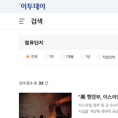
검색
전체
1주
1개월
1년
직접입력
검색결과 총
32
건
"美 행정부, 이스라
이스라엘 정부 및 군 수뇌부에 전달전세계
시설을 겨냥해 대대적 공
다. 10일(현지시간) 미 정치매체 악시오스는 도널드 트럼프 미국 행정부가 이스라엘을 상대로 '이란