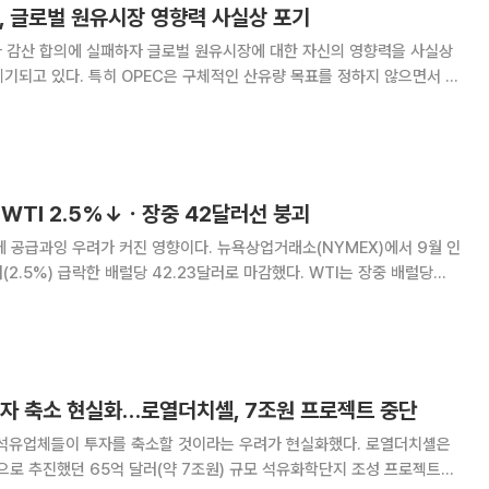
, 글로벌 원유시장 영향력 사실상 포기
가 감산 합의에 실패하자 글로벌 원유시장에 대한 자신의 영향력을 사실상
기되고 있다. 특히 OPEC은 구체적인 산유량 목표를 정하지 않으면서 실
 시장이 해결하라고 떠넘긴 상태가 됐다고 5일(현지시간) 미국 월스트리
트저널(WSJ)이 보도했다. 전날 OPEC 총회에서는 산유량 목표를
WTI 2.5%↓ㆍ장중 42달러선 붕괴
영향이다. 뉴욕상업거래소(NYMEX)에서 9월 인
(2.5%) 급락한 배럴당 42.23달러로 마감했다. WTI는 장중 배럴당
2009
투자 축소 현실화…로열더치셸, 7조원 프로젝트 중단
유업체들이 투자를 축소할 것이라는 우려가 현실화했다. 로열더치셸은
로 추진했던 65억 달러(약 7조원) 규모 석유화학단지 조성 프로젝트를