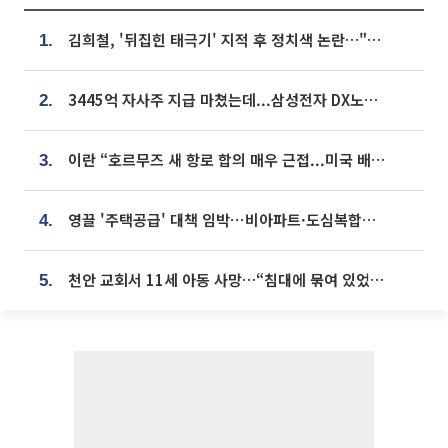
김희철, '뒤집힌 태극기' 지적 후 정치색 논란…"좌우 떠나 우리나라 국기"
1.
3445억 자사주 지급 마쳤는데...삼성전자 DX노조, 뒤늦은 '떼쓰기 집회'
2.
이란 “호르무즈 새 항로 합의 매우 근접...미국 배상 먼저”
3.
영끌 '주택공급' 대책 임박⋯비아파트·도심복합까지 총동원
4.
천안 교회서 11세 아동 사망…“침대에 묶여 있었다” 진술 확보
5.