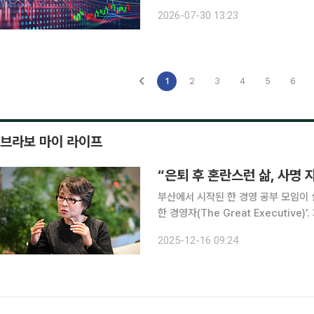
고 있다. 이날 코스피는 전장 보다 0.3
2026-07-30 13:23
기도 했으나, 이내 하락세로 접어들었다
1
2
3
4
5
6
브라보 마이 라이프
“은퇴 후 혼란스런 삶, 사명
부산에서 시작된 한 경영 공부 모임이 
한 경영자(The Great Executiv
나의 문장을 걸고 달려왔다. 이 모임을
2025-12-16 09:24
낮춘다. 누군가를 전면에 세우기보다 