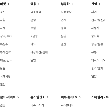
마켓
금융
부동산
산업
공시
금융정책
시장동향
재계
시황
은행
업계
전자/통신/IT
시세
보험
정책
자동차
장외/IPO
2금융
분양
중화학
특징주
카드
일반
항공/물류
투자전략
가상자산/핀테크
유통
채권/펀드
일반
의료/바이오
환율
중기/벤처
국제시황
일반
일반
문화·라이프
뉴스발전소
이투데이TV
스페셜리포트
관광
이슈크래커
e스튜디오