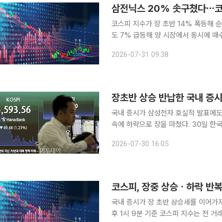
삼전닉스 20% 솟구쳤다⋯코스
코스피 지수가 장 초반 14% 폭등해 
도 7% 급등해 양 시장에서 동시에 매
의 영향으로 삼성전자와 SK하이닉스는 20%대 강세를 
2026-07-31 09:38
전 9시 15분 기준 코스피 지수는 전 거
국내 증시가 삼성전자 호실적 발표에도
속에 하락으로 장을 마쳤다. 30일 한국거래소에 따르면 코스피 지수는 전 거래일 대비 69.68포인
트(1.23%) 내린 5593.56에 장을 
2026-07-30 16:05
장중 한때 5976.82까지 올라가기도
코스피, 장중 상승ㆍ하락 반
국내 증시가 장 초반 상승세를 이어가지 못하고 하락세로
후 1시 9분 기준 코스피 지수는 전 거래