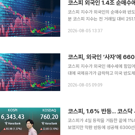
코스피 외국인 1.4조 순매수
코스피 지수가 외국인의 순매수와 반도체 강세에
분 코스피 지수는 전 거래일 대비 251.12
이 1조4535억원, 기관이 1735억원
2026-08-05 13:37
매도 중이다. 코스피 지수는 6603.
코스피, 외국인 ‘사자’에 6
코스피 지수가 외국인 매수세에 힘입어 
대에 국제유가가 급락하고 미국 반도
다. 5일 오전 9시3분 코스피 지수는 전 거래일보다 274.85포인트(4.32%) 오른 6633.80에 거
2026-08-05 09:09
래되고 있다. 외국인이 3528
코스피, 1.6% 반등... 코스
코스피가 4일 등락을 거듭한 끝에 1%
보였지만 막판 반등에 성공해 6300선
거래일 연속 매수 사이드카가 발동됐다. 이날 코스피는 전 거래일보다 101.50포인트(1.62%)