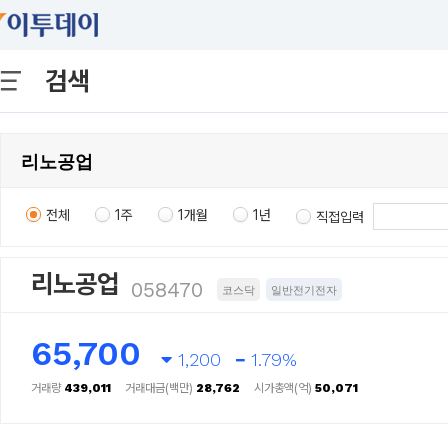
검색
전체
1주
1개월
1년
직접입력
리노공업
058470
코스닥
일반전기전자
65,700
1,200
1.79%
거래량
439,011
거래대금(백만)
28,762
시가총액(억)
50,071