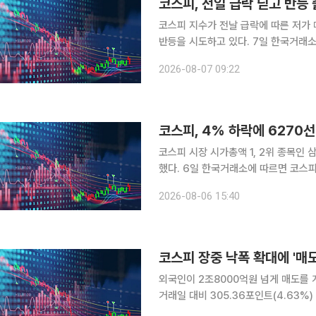
코스피, 전일 급락 딛고 반등
코스피 지수가 전날 급락에 따른 저가
반등을 시도하고 있다. 7일 한국거래소에 따르면 코스피 지수는 이날 오전 9시 5분 기준 전 거래일
대비 114.95포인트(1.83%) 오른 
2026-08-07 09:22
트(1.09%) 오른 6365.07로 출발했
코스피 시장 시가총액 1, 2위 종목인
했다. 6일 한국거래소에 따르면 코스피 지수는 전 거래일 대비 301.88포인트(4.58%) 내린
6296.38에 장을 마감했다. 전장보다 
2026-08-06 15:40
6550.94까지 오르기도 했으나 623
외국인이 2조8000억원 넘게 매도를 계속하며
거래일 대비 305.36포인트(4.63%)
6478.75에 출발한 코스피는 장중 한