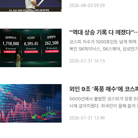
있다. 외국인과 기관의 매도세가 지수를 끌어내리는 모양새다. 개인이 1조5685억원 순매수하는 가
2026-08-03 09:29
운데 외국인이 1조1229억원, 기관이 
“역대 상승 기록 다 깨졌다”⋯
코스피 지수가 1000포인트 넘게 뛰며 
목인 SK하이닉스, SK스퀘어, 삼성전
졌다. 시총 1위 삼성전자 역시 27% 급등하며 장을 마감했다.
2026-07-31 16:15
수는 전 거래일 대비 1001.89포인트(1
외인 9조 ‘폭풍 매수’에 코
5600선에서 출발한 코스피가 장중 6
시에 갈아치웠다. 외국인이 올해 들어 
1·2위인 ‘삼전·닉스’가 20%대 급등
2026-07-31 13:49
등 장세가 펼쳐졌다. 31일 