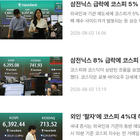
삼전닉스 급락에 코스피 5% 
외국인과 기관 매도세에 코스피가 5% 
째 매수 사이드카가 발동되는 등 상승 마감해 양 시
코스피 지수는 전 거래일 대비 338.00
2026-08-03 16:06
일인 지난달 31일 1001.89p(17.91%
삼전닉스 8% 급락에 코스피 
코스피와 코스닥이 상반된 흐름을 보였
했다. 코스닥은 로봇·바이오주 강세에 힘
한국거래소에 따르면 오후 1시 1분 기준
2026-08-03 13:19
린 6268.91
외인 ‘팔자’에 코스피 4%대
국내 증시는 외국인과 기관의 동반 매도세에 밀려 하락 출
시 10분 기준 코스피 지수는 전 거래일 