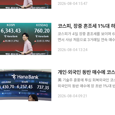
2026-08-04 15:47
6358.95에 거래를 
코스피, 장중 혼조세 1%대
코스피가 4일 장중 혼조세를 보이며 6
면서 사상 처음으로 3거래일 연속 매수 사이드카가 발동됐다. 
거래일보다 111.79포인트(1.79%) 내린 6145.66을
2026-08-04 13:24
(1.50%) 오른 6351.38로 출발해 장
개인·외국인 동반 매수에 코
美 기술주 훈풍에 투심 회복외국인 코스피 1.6
외국인의 동반 매수에 장 초반 1%대 
론이 확산되며 주요 기술주가 급등한 
2026-08-04 09:21
를 보이고 있다. 이날 오전 9