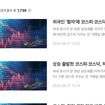
검색결과 총
1,736
건
외국인 '팔자'에 코스피·코스
국내 증시가 장 초반 상승세를 지키지 못하고 
에 따르면 코스피 지수는 전 거래일 대비 
이날 코스피는 전장 대비 1.09% 오른 
2026-08-07 15:55
하락 전환했다. 장 막판 낙폭을 일부 
상승 출발한 코스피·코스닥,
국내 증시가 장 초반 상승세를 이어가지 못하고 하락세로
1시 기준 코스피 지수는 전 거래일 대비 
이날 코스피는 전장보다 68.69포인트(1
2026-08-07 13:14
오르기도 했으나, 이내 하락 전환했다.