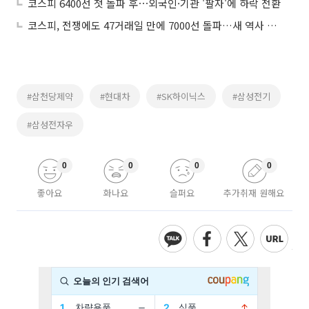
코스피 6400선 첫 돌파 후⋯외국인·기관 '팔자'에 하락 전환
코스피, 전쟁에도 47거래일 만에 7000선 돌파…새 역사 쓴 韓증시
#삼천당제약
#현대차
#SK하이닉스
#삼성전기
#삼성전자우
0
0
0
0
좋아요
화나요
슬퍼요
추가취재 원해요