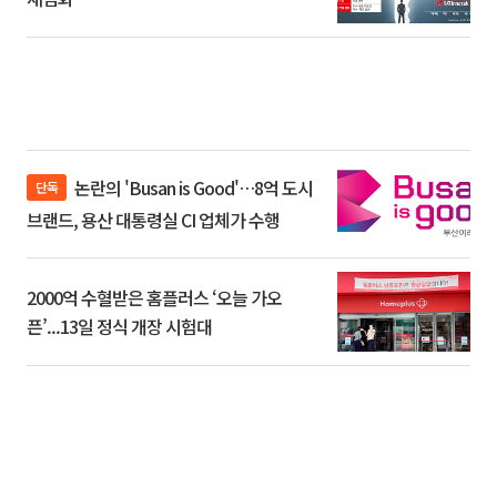
논란의 'Busan is Good'…8억 도시
단독
브랜드, 용산 대통령실 CI 업체가 수행
2000억 수혈받은 홈플러스 ‘오늘 가오
픈’...13일 정식 개장 시험대