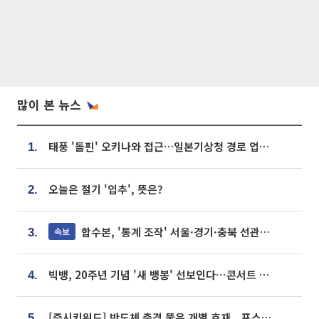
많이 본 뉴스
태풍 '돌핀' 오키나와 접근…일본기상청 경로 업데이트
1.
오늘은 절기 '입추', 뜻은?
2.
합수본, '통계 조작' 서울·경기·충북 선관위 등 추가 압수수색
속보
3.
빅뱅, 20주년 기념 '새 뱅봉' 선보인다⋯콘서트 앞두고 팝업 개최
4.
[증시키워드] 반도체 충격 뚫은 개별 호재...포스코퓨처엠·에코프로·한화솔루션 '눈길'
5.