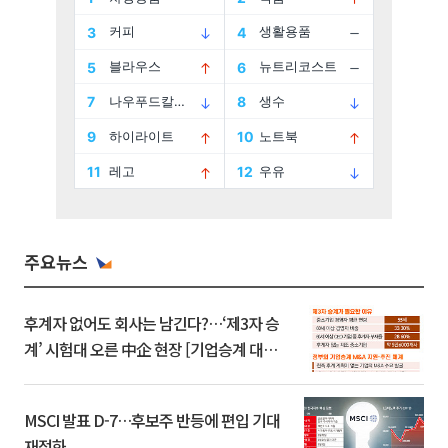
주요뉴스
후계자 없어도 회사는 남긴다?…‘제3자 승
계’ 시험대 오른 中企 현장 [기업승계 대전
환]
MSCI 발표 D-7…후보주 반등에 편입 기대
재점화