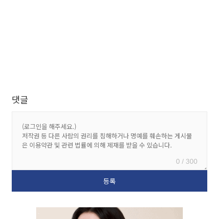
댓글
0 / 300