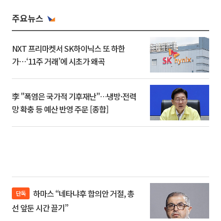
주요뉴스
NXT 프리마켓서 SK하이닉스 또 하한
가⋯‘11주 거래’에 시초가 왜곡
李 "폭염은 국가적 기후재난"…냉방·전력
망 확충 등 예산 반영 주문 [종합]
하마스 “네타냐후 합의안 거절, 총
단독
선 앞둔 시간 끌기”