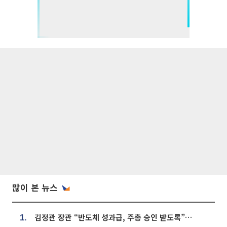
많이 본 뉴스
김정관 장관 “반도체 성과급, 주총 승인 받도록”…상법·자본시장법 개정 시사
1.