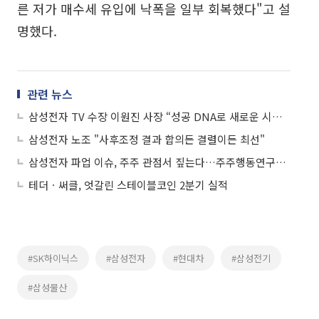
른 저가 매수세 유입에 낙폭을 일부 회복했다"고 설
명했다.
관련 뉴스
삼성전자 TV 수장 이원진 사장 “성공 DNA로 새로운 시대 맞이해야”
삼성전자 노조 "사후조정 결과 합의든 결렬이든 최선"
삼성전자 파업 이슈, 주주 관점서 짚는다…주주행동연구원, 전문가 좌담회 개최
테더ㆍ써클, 엇갈린 스테이블코인 2분기 실적
#SK하이닉스
#삼성전자
#현대차
#삼성전기
#삼성물산