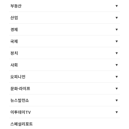
부동산
산업
경제
국제
정치
사회
오피니언
문화·라이프
뉴스발전소
이투데이TV
스페셜리포트