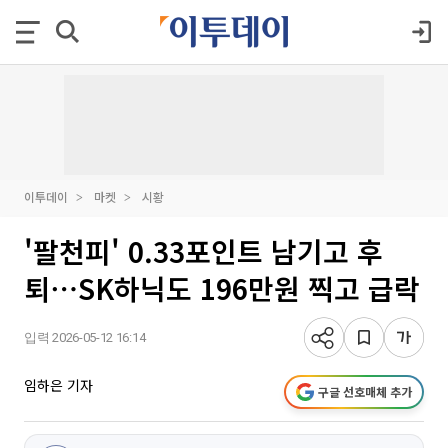
이투데이
마켓
시황
'팔천피' 0.33포인트 남기고 후
퇴⋯SK하닉도 196만원 찍고 급락
입력 2026-05-12 16:14
임하은 기자
구글 선호매체 추가