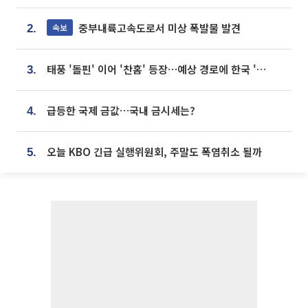
중부내륙고속도로서 미상 폭발물 발견
속보
2.
태풍 '돌핀' 이어 '찬홈' 등장…예상 경로에 한국 '한숨'
3.
급등한 국제 금값…국내 금시세는?
4.
오늘 KBO 긴급 실행위원회, 주말도 폭염취소 될까
5.