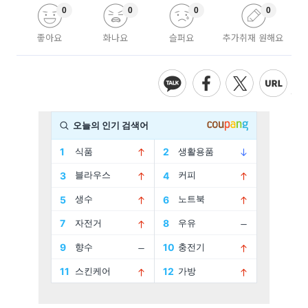
0
0
0
0
좋아요
화나요
슬퍼요
추가취재 원해요