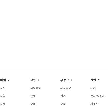
마켓
금융
부동산
산업
공시
금융정책
시장동향
재계
시황
은행
업계
전자/통신/IT
시세
보험
정책
자동차