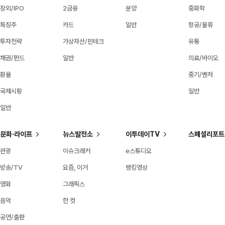
장외/IPO
2금융
분양
중화학
특징주
카드
일반
항공/물류
투자전략
가상자산/핀테크
유통
채권/펀드
일반
의료/바이오
환율
중기/벤처
국제시황
일반
일반
문화·라이프
뉴스발전소
이투데이TV
스페셜리포트
관광
이슈크래커
e스튜디오
방송/TV
요즘, 이거
랭킹영상
영화
그래픽스
음악
한 컷
공연/출판