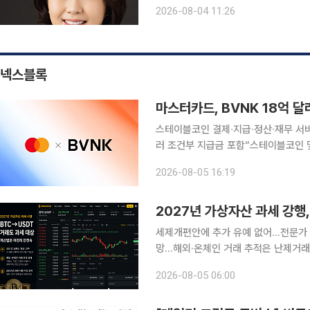
득·재산 수준을 기준으로 수급 여부를 판단하자는 취지다. 백선희
2026-08-04 11:26
수급자도 일정한 소득·재산 요건을 충
넥스블록
마스터카드, BVNK 18억 
스테이블코인 결제∙지급∙정산∙재무 서비스로 확대 블록체인 기반 결제 사업 
러 조건부 지급금 포함“스테이블코인 및 토큰화 자산 활용
∙지급∙정산∙재무 서비스로 확대한다. 미국 블록체인∙가상자산 전문 매체 코인텔레그래프는 4일(현지
2026-08-05 16:19
시각) 글로벌 카드사 마스터카드가 스
2027년 가상자산 과세 강행
세제개편안에 추가 유예 없어…전문가 “
망…해외·온체인 거래 추적은 난제거래
없어” 정부가 가상자산 과세 시행을 위한 절차를 예정대로 추진한다. 기획재정부가 지난 3일 발표한
2026-08-05 06:00
‘2026년 세제개편안’에 추가 과세 