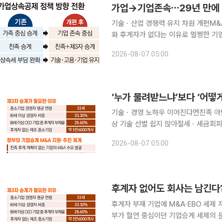
가업→기업존속⋯29년 만에 
기술ㆍ산업 경쟁력 유지 차원 개편M&
화 후계자가 없다는 이유로 멀쩡한 기업이 문을 닫고, 수십 년 쌓은 기술과 일자리까지 사라지는 ‘승
계절벽’이 정부의 세제 원칙을 바꿨다.
2026-08-07 05:00
해온 가업 승계 세제를 기업 자체를 
‘누가 물려받느냐’보다 ‘어떻
기술ㆍ경영 노하우 이어진다면친족 아닌
상 기술 선별 쉽지 않아절세ㆍ세금회피 악용 차단 과제 가업승계 세제
있다. 2026년 세제개편안은 자녀에게
2026-08-07 05:00
하며 기업을 존속시키는 데 초점을 맞
후계자 부재 기업에 M&A·EBO 세제
부가 혈연 중심이던 기업승계 세제의 