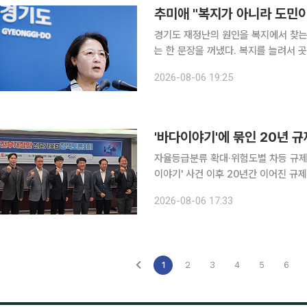
추미애 "복지가 아니라 도민
경기도 재정난의 원인을 복지에서 찾는
는 한 문장을 꺼냈다. 복지를 늘려서 
이다. 6일 이투데이 취재를 종합하면 추 지사는 자신의 페이스북에 "정치권에서는 경기도의 재정난
2026-08-06 19:25
이 과도한 복지정책 때문이라고 말한다"
'바다이야기'에 묶인 20년 
자율등급분류 확대·위험도별 차등 규제 제안 게임산업법 전부개정안을 둘러싸고 전문
이야기' 사건 이후 20년간 이어진 규
해야 한다고 제언했다. 게임 관리 체계
2026-08-06 17:33
안의 주요 과제로
1
2
3
4
5
6