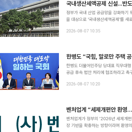
국내생산세액공제 신설...반도
정부가 국내 산업 공급망을 강화하기 위
을 대상으로 '국내생산세액공제'를 새로 도입한다. 산업통상부는 지난 3일 발
편안'에 국내생산세액공제를 신설되며,
2026-08-07 10:35
밝혔다. 국내생산세액공제는 녹색
한병도 “국힘, 말로만 주택 
한병도 더불어민주당 당대표 직무대행 
공급 후속 법안 처리에 협조하라고 촉구했다. 한 직무대행은 7일 국회에서 열린 
“국민의힘은 말로만 공급을 외치지 말
2026-08-07 10:20
라”고 밝혔다. 그는 “윤석열 
벤처업계 “세제개편안 환영…
벤처업계가 정부의 ‘2026년 세제개
장 기반을 확충하는 방향이라며 환영의 뜻을 밝혔다. 벤처기업협회와 