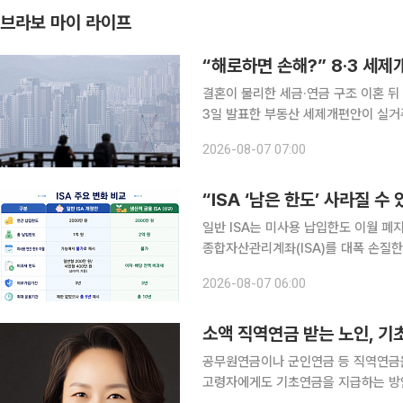
브라보 마이 라이프
“해로하면 손해?” 8·3 세제
결혼이 불리한 세금·연금 구조 이혼 뒤 1
3일 발표한 부동산 세제개편안이 실거주
각 집 한 채를 보유한 고령 부부에게
2026-08-07 07:00
다는 분석이 나온다. 종합부
“ISA ‘남은 한도’ 사라질 수
일반 ISA는 미사용 납입한도 이월 폐지….
종합자산관리계좌(ISA)를 대폭 손질한
비과세하는 ‘생산적금융 ISA’를 새로
2026-08-07 06:00
해주는 방안도 추진한다. 다만 기존 I
소액 직역연금 받는 노인, 기
공무원연금이나 군인연금 등 직역연금
고령자에게도 기초연금을 지급하는 방안