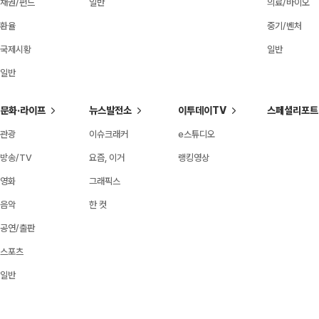
채권/펀드
일반
의료/바이오
환율
중기/벤처
국제시황
일반
일반
문화·라이프
뉴스발전소
이투데이TV
스페셜리포트
관광
이슈크래커
e스튜디오
방송/TV
요즘, 이거
랭킹영상
영화
그래픽스
음악
한 컷
공연/출판
스포츠
일반