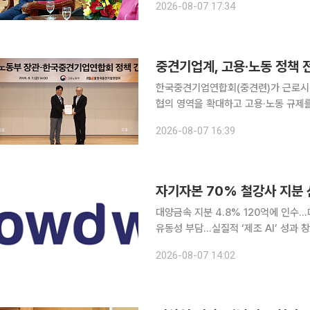
2026-08-07 17:34
논의했다. 회담에는 이 시장과 장
중견기업계, 고용·노동 정책 
한국중견기업연합회(중견련)가 근로시간
협의 영역을 확대하고 고용·노동 규제를 합리화해야 
상장회사회관에서 열린 ‘김영훈 고용노
2026-08-07 16:39
대양금속 지분 4.8% 120억에 인수…
유동성 부담…실질적 ‘제조 AI’ 성과 창출이 관건 코스닥 상장사 크라우드웍
가 넘는 자금을 투입해 전통 철강 제
2026-08-07 14:02
속 최대주주와의 공동경영을 통해 제조