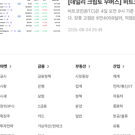
비트코인(BTC)은 4일 오전 9시 기준
다. 장중 고점은 6만4059달러, 저
보이지 않은 가운데 시가총액 상위 10
2026-08-04 09:49
마켓
금융
부동산
산업
공시
금융정책
시장동향
재계
시황
은행
업계
전자/통신/IT
시세
보험
정책
자동차
장외/IPO
2금융
분양
중화학
특징주
카드
일반
항공/물류
투자전략
가상자산/핀테크
유통