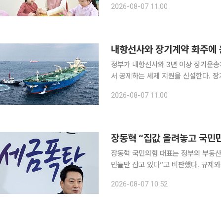
2026-08-07 11:00
지 못한 것으로 나타났
내항선사와 장기계약 화주에 
정부가 내항선사와 3년 이상 장기운송
서 공제하는 세제 지원을 신설한다. 
을 구축하기 위한 조치다. 해양수산부는 7일 연말까지 '해운법 시행령·시행규칙'을 정비해 내항 우수
2026-08-07 11:00
선·화주 인증제도를 내년 초 시행할 계
장동혁 “집값 올려놓고 국민
장동혁 국민의힘 대표는 정부의 부동산
민들만 잡고 있다”고 비판했다. 규제와
대표는 7일 오전 국회에서 열린 부동
2026-08-07 10:52
악의 근원”이라며 “부동산 지옥을 만