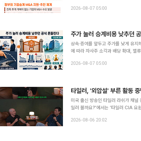
를 찾지 못한 중소기업이 폐업 대신 M
2026-08-07 05:00
하겠다는 취지다. 다만 세금 감면만으
상속·증여를 앞두고 주가를 낮게 유지
에 따라 자사주 소각과 배당 확대, 밸
할 것이라는 관측이 나온다. 6일 금융투자업계에 따르면 2026년 세제개편안은 장기 저PBR 기업
2026-08-07 05:00
과 중복상장·교환사채(EB) 발행 후 
타일러, '외압설' 부른 활동 
미국 출신 방송인 타일러 라쉬가 채널 종료 선언 
일러 볼까요?’에서는 ‘타일러 CIA 요
의 영상이 게재됐다. 영상에서 타일러는 “어떤 분들은 알고 계실 것 같다. 회원들 위주로 영어로 같
2026-08-06 20:02
이 이야기하는 게 있었다. 제가 답변하