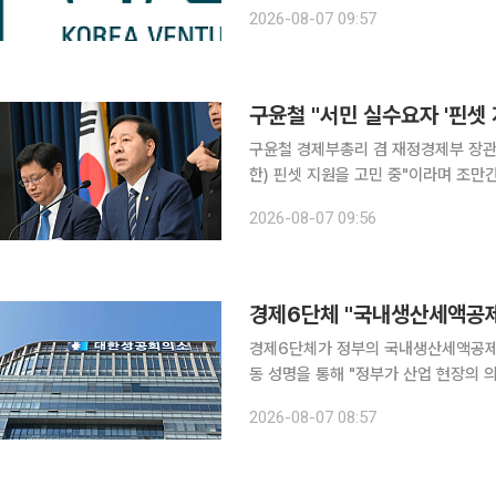
스타트업포럼은 7일 논평을 통해 “성
2026-08-07 09:57
다”고 평가했다. 이들 단체는
구윤철 "서민 실수요자 '핀셋
구윤철 경제부총리 겸 재정경제부 장관은
한) 핀셋 지원을 고민 중"이라며 조만간 대책을 내놓겠
디오 '김종배의 시선집중'에 출연해 '
2026-08-07 09:56
다는 주장이 나온다'는 지적에 대해 "
경제6단체 "국내생산세액공제
경제6단체가 정부의 국내생산세액공제 신설 방침에
동 성명을 통해 "정부가 산업 현장의 
위한 국내생산세액공제를 신설하기로 한 것을 환영한다"
2026-08-07 08:57
생산기반을 자국에 유치하기 위해 경