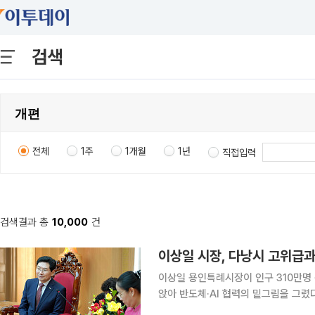
검색
전체
1주
1개월
1년
직접입력
검색결과 총
10,000
건
이상일 시장, 다낭시 고위급과
이상일 용인특례시장이 인구 310만명
앉아 반도체·AI 협력의 밑그림을 그렸다. 7일 이투데이 취재를 종합하면 이 시장은 이날 오
남 다낭시청에서 응우옌티안티 다낭시 