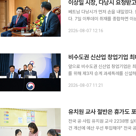
이상일 시장, 다낭시 요청받고
베트남 다낭시가 먼저 손을 내밀었다.
다. 7일 이투데이 취재를 종합하면 이상일 용인특례시장은 6일 오후 현지시간 응우옌딘빈 다낭시
조국전선위원장과 간담회를 열고 용인
2026-08-07 12:16
례시의 주민자치제도 운영 현황과 경험
앞으로 비수도권 신산업 창업기업은 최
를 위해 제3자 승계 과세특례를 신설
축소 부담을 덜 수 있도록 중소기업 유예기
2026-08-07 11:21
처기업부에 따르면 정부가 3일 발표한 
유치원 교사 절반은 휴가도 
전국 공·사립 유치원 교사 2238명 
건 개선에 예산 우선 투입해야" 전국 공·사립 유치원 교사 2명 중 1명은 최근 1년간 보건휴가나 가족
돌봄휴가를 단 한 번도 사용하지 못했고