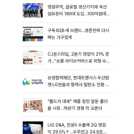
영원무역, 글로벌 생산기지에 국산
섬유장비 180대 도입…100억원대
상생 협력
구독·B2B·새 브랜드...생존전략 다시
짜는 가구업계
CJ온스타일, 2분기 영업익 21% 증
가...“숏폼 라이브커머스로 외형·수
익성 쌍끌이”
상생협력재단, 현대트랜시스·두산밥
캣·LG엔솔과 협력사 탈탄소 전환 지
원
"폴드가 대세" 애플 참전 앞둔 폴더
블 시장…하반기 경쟁 막 오른다
LIG D&A, 천궁Ⅱ 수출에 2Q 영업
익 29.5%↑…수주잔고 24.6조