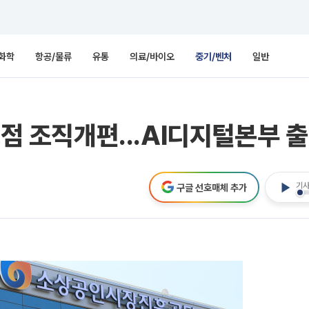
화학
항공/물류
유통
의료/바이오
중기/벤처
일반
초점 조직개편...AI디지털본부 
기사
구글 선호매체 추가