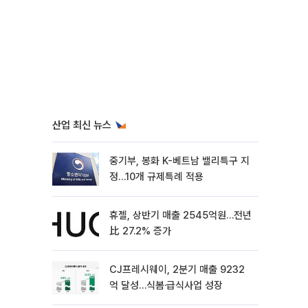
산업 최신 뉴스
중기부, 봉화 K-베트남 밸리특구 지
정…10개 규제특례 적용
휴젤, 상반기 매출 2545억원…전년
比 27.2% 증가
CJ프레시웨이, 2분기 매출 9232
억 달성…식봄·급식사업 성장