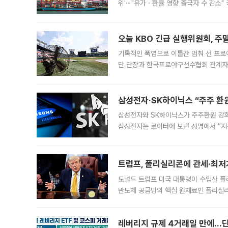
위'⋯"유가ㆍ환율 영향 출국자 수 감소" 
급 수출 호조가 매달 이어지면서 6월 
대 기
오늘 KBO 긴급 실행위원회, 주
기록적인 폭염으로 이틀간 멈춰 선 프로야
단 단장과 한국프로야구선수협회 관계자가
5일 “최근 전국적으로 폭염이 지속되면
KBO리그와
삼성전자·SK하이닉스 “주주 환원
삼성전자와 SK하이닉스가 주주환원 강화 방안 마련에 나설
삼성전자는 로이터에 보낸 성명에서 “지
트럼프, 폴리실리콘에 관세·최저
도널드 트럼프 미국 대통령이 수입산 
반도체 공급망의 핵심 원재료인 폴리실리
로 한국 기업에 미칠 영향에도 관심이 
레버리지 규제 4거래일 만에…단일