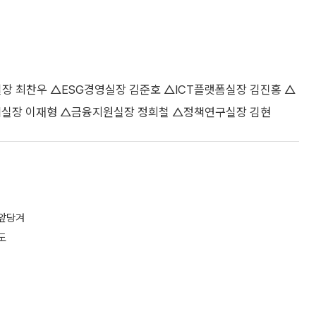
 최찬우 △ESG경영실장 김준호 △ICT플랫폼실장 김진홍 △
실장 이재형 △금융지원실장 정희철 △정책연구실장 김현
 앞당겨
도