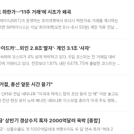
 하한가⋯‘11주 거래’에 시초가 왜곡
트레이드(NXT)가 운영하는 프리마켓에서 또다시 하한가로 거래를 개시하는
면 SK하이닉스는 이날 프리마켓(오전 8시~8시 50분) 개장 직후 전날 정
000원에 거래됐다. 거래량은 11주에 불과했으나, 최초 가격 결정이 기존 정
드카'…외인 2.8조'팔자'· 개인 3.1조 '사자'
속하며 코스피가 4% 넘게 하락하고 있다. 6일 코스피는 전 거래일 대비
.90에 거래되고 있다. 전장보다 1.81% 내린 6478.75에 출발한 코스피는 장
 6238.32까지 밀리기도 했다. 이날 오전 한때 코스피는 장중 5% 넘게 폭
절, 총선 앞둔 시간 끌기”
 인터뷰 전날 네타냐후 “미국과 하마스 합의 초안 동의 안 해” 이란 놓고도
개 전선 현상 유지 노력 베냐민 네타냐후 이스라엘 총리가 미국 주도 평화위
스 간 무장해제 합의안을 반대한 지 하루 만에 하마스 정치국 고위 관리
' 상반기 경상수지 흑자 2000억달러 육박 [종합]
급'⋯상품수출도 첫 1000억달러대 여행수지도 두 달 연속 흑자 '역대 2