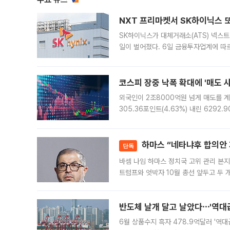
NXT 프리마켓서 SK하이닉스 또
SK하이닉스가 대체거래소(ATS) 넥스
일이 벌어졌다. 6일 금융투자업계에 따르
규장 종가보다 29.98% 내린 116만8
규시장과 달
코스피 장중 낙폭 확대에 '매도 사이
외국인이 2조8000억원 넘게 매도를 계
305.36포인트(4.63%) 내린 6292
중 한때 6550.94까지 오르기도 했으나
락하면서 유가증권
하마스 “네타냐후 합의안 거
단독
바셈 나임 하마스 정치국 고위 관리 본지
트럼프와 엇박자 10월 총선 앞두고 두 
원회(BOP)와 팔레스타인 무장단체 하마
반도체 날개 달고 날았다⋯'역대급
6월 상품수지 흑자 478.9억달러 '역대