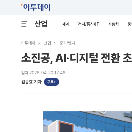
산업
재계
전자/통신/IT
자동차
중
이투데이
산업
중기/벤처
소진공, AI‧디지털 전환 
입력 2026-04-20 17:46
김동효 기자
구독