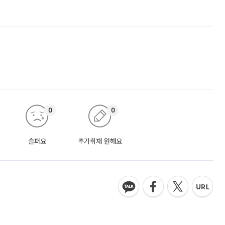
0
0
슬퍼요
추가취재 원해요