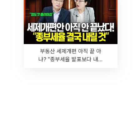
부동산 세제개편 아직 끝 아
냐? "종부세율 발표보다 내릴
것" 장기거주·양도세 전망 I 집
땅지성 I 김인만, 진미윤