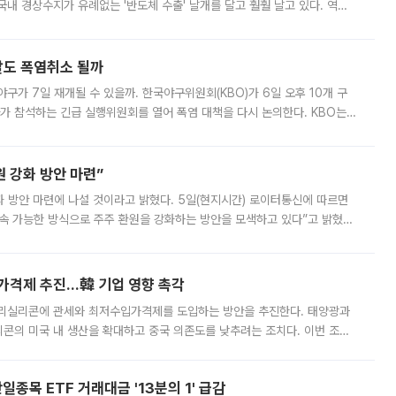
국내 경상수지가 유례없는 '반도체 수출' 날개를 달고 훨훨 날고 있다. 역대
경상수지 뿐 아니라 상반기 경상수지 흑자도 2000억달러에 근접하며 사상 최
말도 폭염취소 될까
구가 7일 재개될 수 있을까. 한국야구위원회(KBO)가 6일 오후 10개 구
 참석하는 긴급 실행위원회를 열어 폭염 대책을 다시 논의한다. KBO는
서 관람객과 선수단의 안전 위험 상황이 발생했다”며 5∼6일 예정됐던
 강화 방안 마련”
 것이라고 밝혔다. 5일(현지시간) 로이터통신에 따르면
속 가능한 방식으로 주주 환원을 강화하는 방안을 모색하고 있다”고 밝혔다.
그러면서 자세한 내용은 “조만간 공개할 예정”이라고 덧붙였다. SK하이닉스도 로이터에 전달한 성명에서 “연
가격제 추진…韓 기업 영향 촉각
폴리실리콘에 관세와 최저수입가격제를 도입하는 방안을 추진한다. 태양광과
콘의 미국 내 생산을 확대하고 중국 의존도를 낮추려는 조치다. 이번 조처
쏠리고 있다. 5일(현지시간) 블룸버그통신에 따르면 미국 행정부 내에서는
종목 ETF 거래대금 '13분의 1' 급감