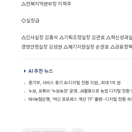
△전북지역본부장 이혁주
◇실장급
△인사실장 김홍석 △기획조정실장 김관호 △혁신성과실장
경영안정실장 김성권 △재기지원실장 손원호 △금융정책
AI 추천 뉴스
중기부, 서비스 중기 AI·디지털 전환 지원…최대 1억 원
누보, 유튜브 ‘누보농장’ 운영…AI활용으로 농업 디지털 전환
NH농협은행, ‘여신 프로세스 개선 TF’ 출범⋯디지털 전환 속