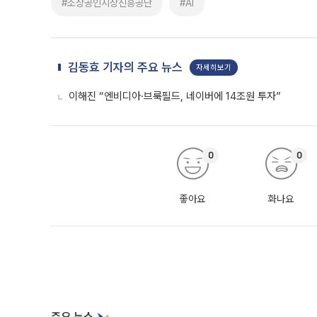
#소상공인시장진흥공단
#AI
김동효 기자의 주요 뉴스
자세히보기
이해진 “엔비디아·브룩필드, 네이버에 14조원 투자”
0
0
좋아요
화나요
주요 뉴스