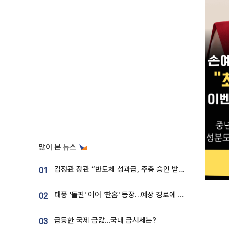
많이 본 뉴스
김정관 장관 “반도체 성과급, 주총 승인 받도록”…상법·자본시장법 개정 시사
01
태풍 '돌핀' 이어 '찬홈' 등장…예상 경로에 한국 '한숨'
02
급등한 국제 금값…국내 금시세는?
03