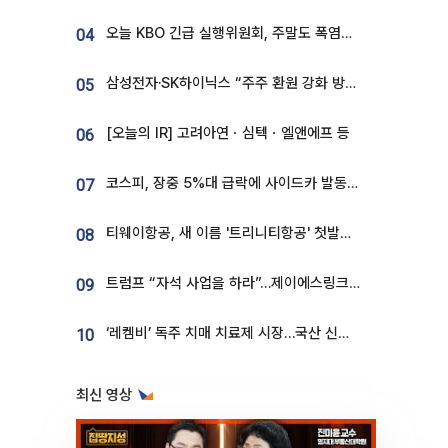
오늘 KBO 긴급 실행위원회, 주말도 폭염취소 될까
04
삼성전자·SK하이닉스 “주주 환원 강화 방안 마련”
05
[오늘의 IR] 고려아연ㆍ심텍ㆍ엘앤에프 등
06
코스피, 장중 5%대 급락에 사이드카 발동…삼성·SK 동반 폭락
07
티웨이항공, 새 이름 '트리니티항공' 첫발…SSC 전략 본격화
08
트럼프 “자석 사업을 하라”…제이에스링크, 비중국 영구자석 공급망 구축 속도
09
‘레켐비’ 독주 치매 치료제 시장…국산 신약 등장하나
10
최신 영상