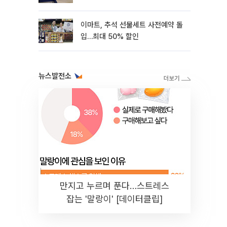
[종합]
이마트, 추석 선물세트 사전예약 돌
입…최대 50% 할인
뉴스발전소
만지고 누르며 푼다…스트레스
잡는 '말랑이' [데이터클립]