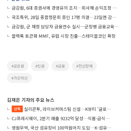
금감원, 6대 증권사에 경영유의 조치…회사채 손익조정 관행 제동
국조특위, 28일 종합청문회 증인 17명 의결…23일엔 감사원·금감원 현장조사
금감원, 군 재정 담당자 금융연수 실시⋯군장병 금융교육 강화
블랙록 토큰화 MMF, 유럽 시장 진출∙∙∙스테이블코인 확장
#금감원
#민원
#금융
#전산장애
#가상자산
김재은 기자의 주요 뉴스
실리콘투, 라이브커머스팀 신설…K뷰티 ‘글로벌 라방 판매’ 확대
단독
CJ프레시웨이, 2분기 매출 9232억 달성…식봄·급식사업 성장
영원무역, 국산 섬유장비 100억원어치 도입…K-섬유 상생 강화