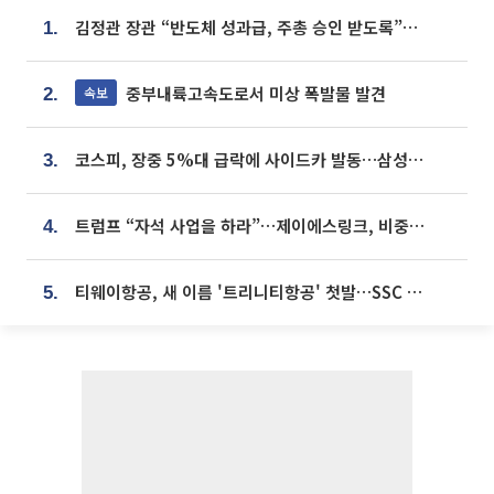
김정관 장관 “반도체 성과급, 주총 승인 받도록”…상법·자본시장법 개정 시사
1.
중부내륙고속도로서 미상 폭발물 발견
속보
2.
코스피, 장중 5%대 급락에 사이드카 발동…삼성·SK 동반 폭락
3.
트럼프 “자석 사업을 하라”…제이에스링크, 비중국 영구자석 공급망 구축 속도
4.
티웨이항공, 새 이름 '트리니티항공' 첫발…SSC 전략 본격화
5.