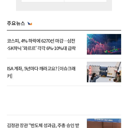
주요뉴스
코스피, 4% 하락에 6270선 마감…삼전
·SK하닉 '와르르' 각각 6%·10%대 급락
ISA 계좌, 5년마다 깨라고요? [이슈크래
커]
김정관 장관 “반도체 성과급, 주총 승인 받