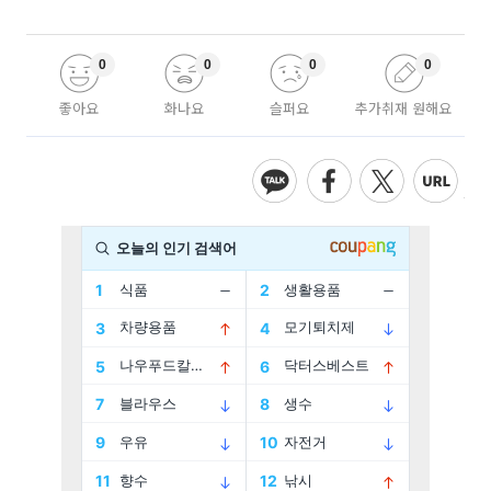
0
0
0
0
좋아요
화나요
슬퍼요
추가취재 원해요