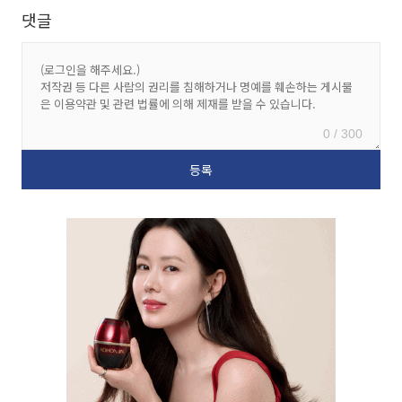
댓글
0 / 300