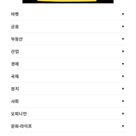
마켓
금융
부동산
산업
경제
국제
정치
사회
오피니언
문화·라이프