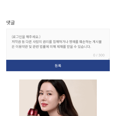
댓글
0 / 300