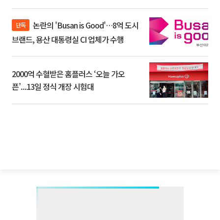
논란의 'Busan is Good'…8억 도시
단독
브랜드, 용산 대통령실 CI 업체가 수행
2000억 수혈받은 홈플러스 ‘오늘 가오
픈’...13일 정식 개장 시험대