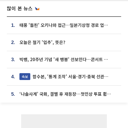
많이 본 뉴스
태풍 '돌핀' 오키나와 접근…일본기상청 경로 업데이트
1.
오늘은 절기 '입추', 뜻은?
2.
빅뱅, 20주년 기념 '새 뱅봉' 선보인다⋯콘서트 앞두고 팝업 개최
3.
합수본, '통계 조작' 서울·경기·충북 선관위 등 추가 압수수색
속보
4.
‘나솔사계’ 국화, 결별 후 재등장⋯첫인상 투표 휩쓸고 ‘인기녀’ 등극
5.