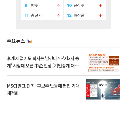
주요뉴스
후계자 없어도 회사는 남긴다?…‘제3자 승
계’ 시험대 오른 中企 현장 [기업승계 대전
환]
MSCI 발표 D-7…후보주 반등에 편입 기대
재점화