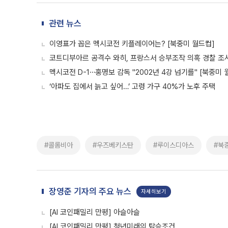
관련 뉴스
이영표가 꼽은 멕시코전 키플레이어는? [북중미 월드컵]
코트디부아르 공격수 와히, 프랑스서 승부조작 의혹 경찰 조사
멕시코전 D-1⋯홍명보 감독 "2002년 4강 넘기를" [북중미 
‘아파도 집에서 늙고 싶어…’ 고령 가구 40%가 노후 주택
#콜롬비아
#우즈베키스탄
#루이스디아스
#북
장영준 기자의 주요 뉴스
자세히보기
[AI 코인패밀리 만평] 아슬아슬
[AI 코인패밀리 만평] 청년미래의 탑승조건