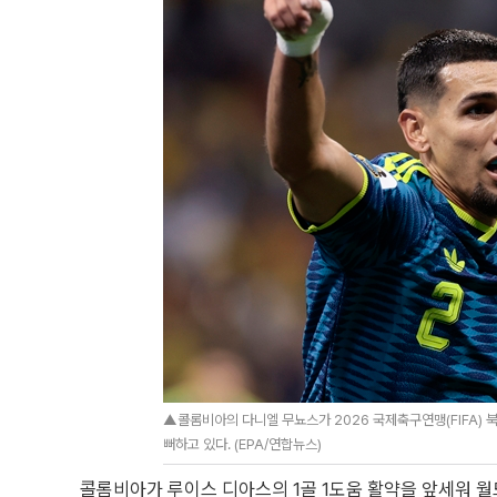
▲콜롬비아의 다니엘 무뇨스가 2026 국제축구연맹(FIFA) 
뻐하고 있다. (EPA/연합뉴스)
콜롬비아가 루이스 디아스의 1골 1도움 활약을 앞세워 