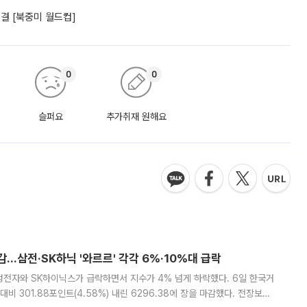
대결 [북중미 월드컵]
0
0
슬퍼요
추가취재 원해요
감…삼전·SK하닉 '와르르' 각각 6%·10%대 급락
삼성전자와 SK하이닉스가 급락하면서 지수가 4% 넘게 하락했다. 6일 한국거
비 301.88포인트(4.58%) 내린 6296.38에 장을 마감했다. 전장보다