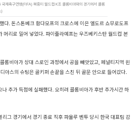
국제축구연맹(FIFA) 북중미 월드컵 K조 콜롬비아와의 경기에서 콜롬
)
록했다. 돈스톤베크 함다모프의 크로스에 이은 엘도르 쇼무로도프
가 머리로 밀어 넣었다. 파이줄라예프는 우즈베키스탄 월드컵 본
 콜롬비아가 상대 스로인 과정에서 공을 빼앗았고, 페널티지역 왼
디아스의 슈팅은 골키퍼 손끝을 스친 뒤 골문 안으로 들어갔다.
나 추가 득점에 실패했다. 오히려 콜롬비아가 후반 추가시간 하
별리그 경기에서 경기 종료 직후 파울루 벤투 당시 한국 대표팀 감