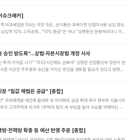
스피는 장중 한때 6550.94까지 오르기도 했으나 6238.32까지 밀리기도 했
[이슈크래커]
 전액 비과세일반 ISA는 최장 5년…손익통산·과세이연 단절미사용 납입 한도
납입액 10% 소득공제…“10% 환급”은 아냐 “오랫동안 운용하라더니 이제
 ‘만능 절세 통장’으로 불리는 개인종합자산관리계좌(ISA)가 두 갈래로 개
주총 승인 받도록”…상법·자본시장법 개정 시사
닌 투자 이어갈 시기” “주52시간제도 손봐야” 김정관 산업통상부 장관이 반
 수준 이상은 주주총회 승인을 거치는 방안을 검토할 필요가 있다고 밝혔다.
배구조와 주주권 강화 논의가 이어지는 가운데, 핵심 연구인력에 대한
 “집값 해법은 공급” [종합]
안” 우려재개발·재건축 활성화 및 비아파트 공급 확대 촉구 정부와 서울시의
정부가 고가주택과 비거주 1주택자 등의 세 부담을 높여 수요를 억제하는 카
키울 것이라며 세금이 아닌 공급이 근본적인 처방이라고 전면 반박했다.
방·전력망 확충 등 예산 반영 주문 [종합]
과 관련해 "사실상 국가적인 기후 재난"이라며 취약계층 보호와 야외 노동자