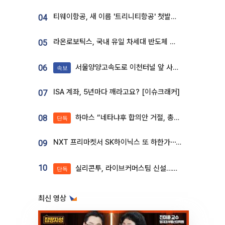
티웨이항공, 새 이름 '트리니티항공' 첫발…SSC 전략 본격화
04
라온로보틱스, 국내 유일 차세대 반도체 공정 로봇 개발 ‘고객사 테스트 진행’
05
서울양양고속도로 이천터널 앞 사고 발생
06
속보
ISA 계좌, 5년마다 깨라고요? [이슈크래커]
07
하마스 “네타냐후 합의안 거절, 총선 앞두고 시간 끌기”
08
단독
NXT 프리마켓서 SK하이닉스 또 하한가⋯‘11주 거래’에 시초가 왜곡
09
10
실리콘투, 라이브커머스팀 신설…K뷰티 ‘글로벌 판매망’ 확대[K뷰티 라방戰]
단독
최신 영상