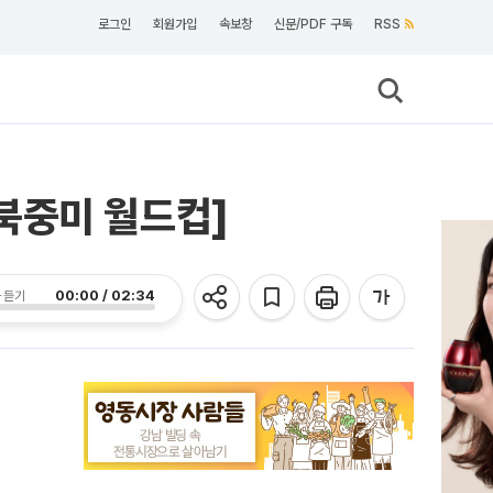
로그인
회원가입
속보창
신문/PDF 구독
RSS
[북중미 월드컵]
00:00 / 02:34
 듣기