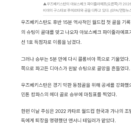
▲우즈베키스탄의 아보스베크 파이줄라예프(오른쪽)가 2026 
비아의 구스타보 푸에르타와 공을 다투고 있다. (EPA/연합뉴스
우즈베키스탄도 후반 15분 역사적인 월드컵 첫 골을 기
의 슈팅이 골대를 맞고 나오자 아보스베크 파이줄라예프
선 1호 득점자로 이름을 남겼다.
그러나 승부는 5분 만에 다시 콜롬비아 쪽으로 기울었다.
쪽으로 파고든 디아스가 왼발 슈팅으로 골망을 흔들었다. 
우즈베키스탄은 경기 막판 동점골을 위해 공세를 강화했으
민톤 캄파스의 헤더 골로 승부에 마침표를 찍었다.
한편 이날 주심은 2022 카타르 월드컵 한국과 가나의 조
독에게 퇴장을 명령했던 앤서니 테일러가 맡았다.