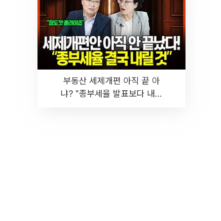
부동산 세제개편 아직 끝 아
냐? "종부세율 발표보다 내릴
것" 장기거주·양도세 전망 I 집
땅지성 I 김인만, 진미윤