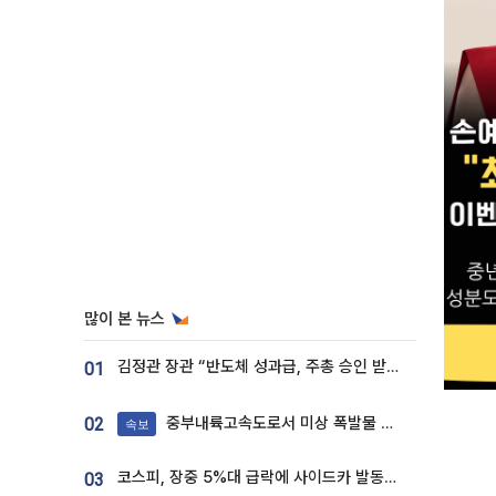
많이 본 뉴스
김정관 장관 “반도체 성과급, 주총 승인 받도록”…상법·자본시장법 개정 시사
01
중부내륙고속도로서 미상 폭발물 발견
02
속보
코스피, 장중 5%대 급락에 사이드카 발동…삼성·SK 동반 폭락
03