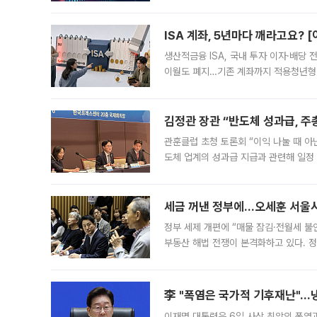
1.81% 내린 6478.75에 출발한 코
다. 이날 오전
ISA 계좌, 5년마다 깨라고요? 
생산적금융 ISA, 국내 투자 이자·배당
이월도 폐지…기존 계좌까지 적용청년형 
는 5년마다 계좌를 해지하라는 건가요?”
편을
김정관 장관 “반도체 성과급, 
관훈클럽 초청 토론회 “이익 나눌 때 아
도체 업계의 성과급 지급과 관련해 일정
최근 상법·자본시장법 개정으로 기업 지
세금 꺼낸 정부에…오세훈 서울시장
정부 세제 개편에 “매물 잠김·전월세 불
부동산 해법 전쟁이 본격화하고 있다. 
드를 꺼내자 서울시는 전·월세 부담만 
李 "폭염은 국가적 기후재난"…냉
이재명 대통령은 6일 사상 최악의 폭염