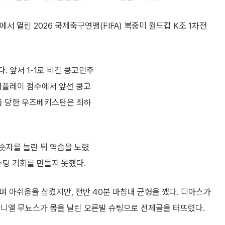
 열린 2026 국제축구연맹(FIFA) 북중미 월드컵 K조 1차전
. 앞서 1-1로 비긴 콩고민주
어플레이 점수에서 앞선 콩고
배를 당한 우즈베키스탄은 최하
숫자를 늘린 뒤 역습을 노렸
슈팅 기회를 만들지 못했다.
며 아쉬움을 삼켰지만, 전반 40분 마침내 균형을 깼다. 디아스가
다니엘 무뇨스가 몸을 날린 오른발 슈팅으로 선제골을 터뜨렸다.