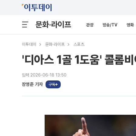
문화·라이프
관광
방송/TV
영화
이투데이
문화·라이프
스포츠
'디아스 1골 1도움' 콜롬
입력 2026-06-18 13:50
장영준 기자
구독