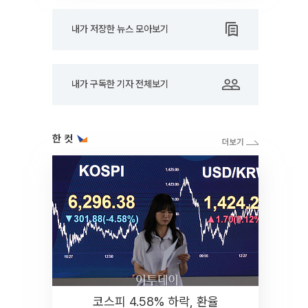
내가 저장한 뉴스 모아보기
내가 구독한 기자 전체보기
한 컷
코스피 4.58% 하락, 환율