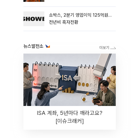
해"
쇼박스, 2분기 영업이익 125억원…
전년비 흑자전환
뉴스발전소
ISA 계좌, 5년마다 깨라고요?
[이슈크래커]