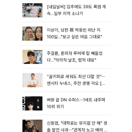
[내일날씨] 입추에도 39도 폭염 계
속…일부 지역 소나기
이상이, 남편 故 박동빈 떠난 지
100일…"보고 싶은 마음 그대로"
주걸륜, 혼외자 루머에 칼 빼들었
다…"악의적 날조, 법적 대응"
“골키퍼로 세워도 최선 다할 것”⋯
맨시티 누네스, 주전 경쟁 각오 [인
터뷰]
벼랑 끝 DN 수퍼스⋯1세트 내주며
10위 위기
신동엽, "대학로는 뮤지컬 안 해" 경
솔 발언 사과⋯"관계자 노고 배려 못