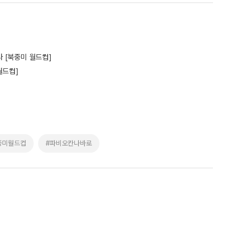
 [북중미 월드컵]
월드컵]
중미월드컵
#파비오칸나바로