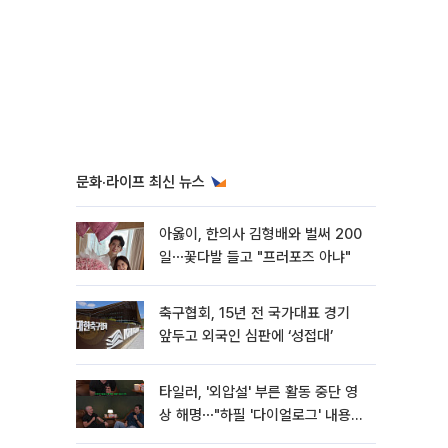
문화·라이프 최신 뉴스
아옳이, 한의사 김형배와 벌써 200
일⋯꽃다발 들고 "프러포즈 아냐"
축구협회, 15년 전 국가대표 경기
앞두고 외국인 심판에 ‘성접대’
타일러, '외압설' 부른 활동 중단 영
상 해명⋯"하필 '다이얼로그' 내용이
라"