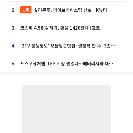
실리콘투, 라이브커머스팀 신설…K뷰티 ‘글로벌 판매망’ 확대[K뷰티 라방戰]
단독
2.
코스피 4.58% 하락, 환율 1420원대 [포토]
3.
'2TV 생생정보' 오늘방송맛집- 결정적 한 수, 3종 메밀면! 메밀 소바 맛집 '의○○○○'
4.
포스코퓨처엠, LFP 시장 뚫었다…배터리사와 대규모 장기 공급 합의
5.