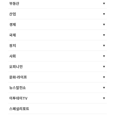
부동산
산업
경제
국제
정치
사회
오피니언
문화·라이프
뉴스발전소
이투데이TV
스페셜리포트