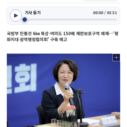
기사 듣기
00:00 / 03:31
국방부 민통선 6㎞ 북상·여의도 150배 제한보호구역 해제…'평
화지대 광역행정협의회' 구축 예고