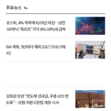
주요뉴스
코스피, 4% 하락에 6270선 마감…삼전
·SK하닉 '와르르' 각각 6%·10%대 급락
ISA 계좌, 5년마다 깨라고요? [이슈크래
커]
김정관 장관 “반도체 성과급, 주총 승인 받
도록”…상법·자본시장법 개정 시사