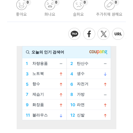
0
0
0
0
좋아요
화나요
슬퍼요
추가취재 원해요