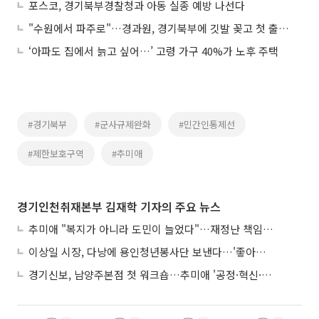
포스코, 경기북부경찰청과 아동 실종 예방 나선다
"수원에서 파주로"…경과원, 경기북부에 깃발 꽂고 첫 출근은 봉사활동이었다
‘아파도 집에서 늙고 싶어…’ 고령 가구 40%가 노후 주택
#경기북부
#군사규제완화
#민간인통제선
#제한보호구역
#추미애
경기인천취재본부 김재학 기자의 주요 뉴스
추미애 "복지가 아니라 도민이 늘었다"…재정난 책임론 정면돌파
이상일 시장, 다낭에 용인청년봉사단 보낸다…'좋아용 거리' 만든다
경기신보, 남양주본점 첫 워크숍…추미애 '공정·혁신·포용' 전면 반영