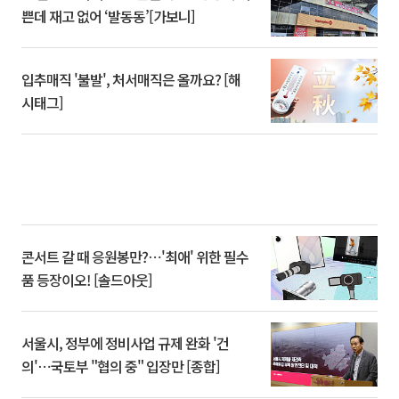
쁜데 재고 없어 ‘발동동’[가보니]
입추매직 '불발', 처서매직은 올까요? [해
시태그]
콘서트 갈 때 응원봉만?⋯'최애' 위한 필수
품 등장이오! [솔드아웃]
서울시, 정부에 정비사업 규제 완화 '건
의'⋯국토부 "협의 중" 입장만 [종합]