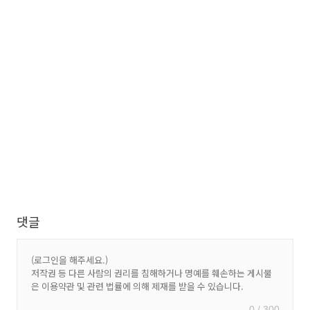
댓글
0 / 300