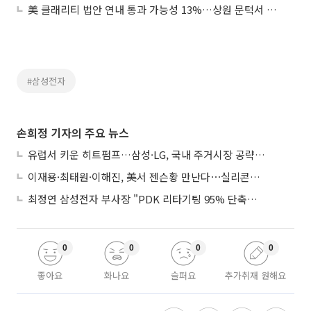
美 클래리티 법안 연내 통과 가능성 13%…상원 문턱서 제동
#삼성전자
손희정 기자의 주요 뉴스
유럽서 키운 히트펌프…삼성·LG, 국내 주거시장 공략 ‘속도’
이재용·최태원·이해진, 美서 젠슨황 만난다⋯실리콘밸리 집결하는 AI리더
최정연 삼성전자 부사장 "PDK 리타기팅 95% 단축…에이전트 AI 시범 활용"
0
0
0
0
좋아요
화나요
슬퍼요
추가취재 원해요