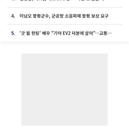
이남오 함평군수, 군공항 소음피해 함평 보상 요구
4.
'굿 윌 헌팅' 배우 "기아 EV2 덕분에 살아"…교통사고 후 안전성 극찬
5.