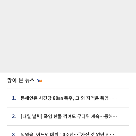
많이 본 뉴스
동해안은 시간당 80㎜ 폭우, 그 외 지역은 폭염…‘극과 극 날씨’
1.
[내일 날씨] 폭염 한풀 꺾여도 무더위 계속⋯동해안 이틀 연속 비
2.
임영웅, 어느덧 데뷔 10주년⋯"가진 것 없던 시절, 내 앞엔 20명의 팬뿐"
3.