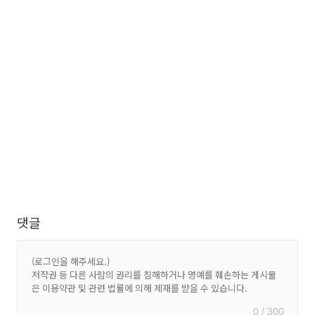
댓글
0 / 300