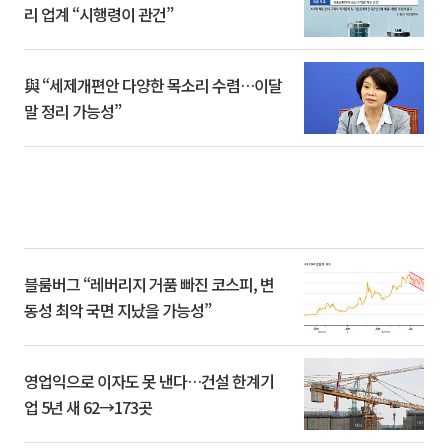
리 업계 “시행령이 관건”
與 “세제개편안 다양한 목소리 수렴…이달
말 정리 가능성”
블룸버그 “레버리지 거품 빠진 코스피, 변
동성 최악 국면 지났을 가능성”
영업익으로 이자도 못 낸다…건설 한계기
업 5년 새 62→173곳