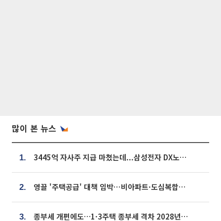
많이 본 뉴스
3445억 자사주 지급 마쳤는데...삼성전자 DX노조, 뒤늦은 '떼쓰기 집회'
1.
영끌 '주택공급' 대책 임박⋯비아파트·도심복합까지 총동원
2.
종부세 개편에도…1·3주택 종부세 격차 2028년부터 확대
3.