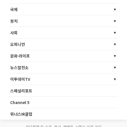
국제
정치
사회
오피니언
문화·라이프
뉴스발전소
이투데이TV
스페셜리포트
Channel 5
위너스IR클럽
무단전재 및 수집, 복사, 재배포, AI학습 이용 금지