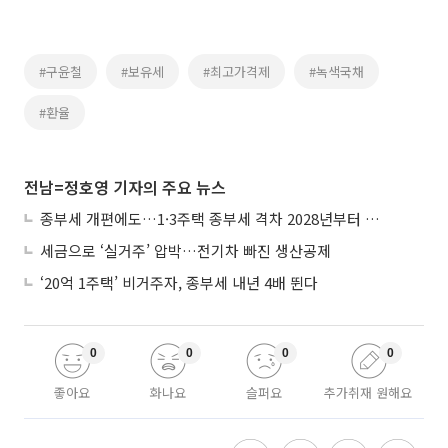
#구윤철
#보유세
#최고가격제
#녹색국채
#환율
전남=정호영 기자의 주요 뉴스
종부세 개편에도…1·3주택 종부세 격차 2028년부터 확대
세금으로 ‘실거주’ 압박…전기차 빠진 생산공제
‘20억 1주택’ 비거주자, 종부세 내년 4배 뛴다
0
0
0
0
좋아요
화나요
슬퍼요
추가취재 원해요