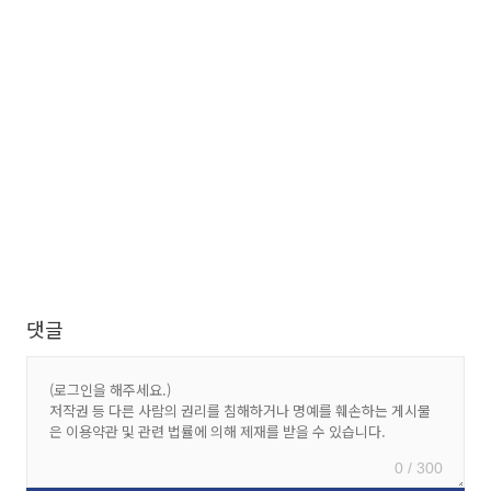
댓글
0 / 300