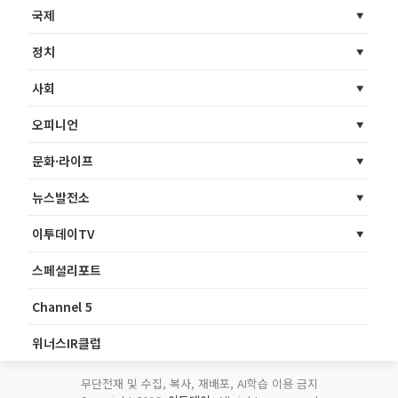
국제
정치
사회
오피니언
문화·라이프
뉴스발전소
이투데이TV
스페셜리포트
Channel 5
위너스IR클럽
무단전재 및 수집, 복사, 재배포, AI학습 이용 금지