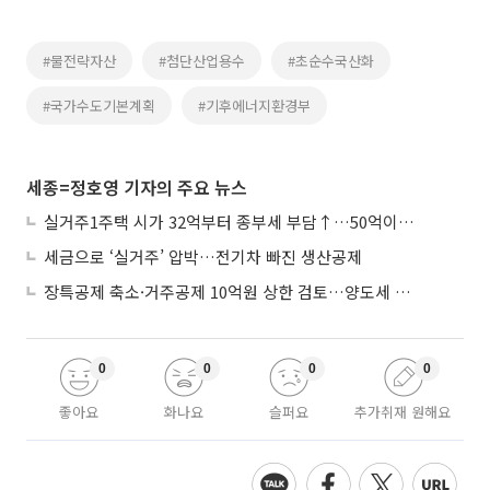
#물전략자산
#첨단산업용수
#초순수국산화
#국가수도기본계획
#기후에너지환경부
세종=정호영 기자의 주요 뉴스
실거주1주택 시가 32억부터 종부세 부담↑…50억이면 454→979만원
세금으로 ‘실거주’ 압박…전기차 빠진 생산공제
장특공제 축소·거주공제 10억원 상한 검토…양도세 실거주 중심 개편
0
0
0
0
좋아요
화나요
슬퍼요
추가취재 원해요