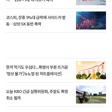
코스피, 장중 5%대 급락에 사이드카 발
동…삼성·SK 동반 폭락
한끼 먹기도 무섭다...폭염이 부른 뜨거운
‘밥상 물가’[뉴노멀 된 히트플레이션]
오늘 KBO 긴급 실행위원회, 주말도 폭염
취소 될까