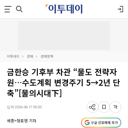
이투데이
경제
경제정책
금한승 기후부 차관 “물도 전략자
원…수도계획 변경주기 5→2년 단
축”[물의시대下]
입력 2026-06-17 05:00
세종=정호영 기자
구글 선호매체 추가