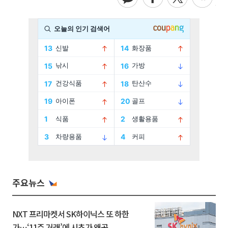
주요뉴스
NXT 프리마켓서 SK하이닉스 또 하한
가⋯‘11주 거래’에 시초가 왜곡