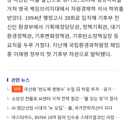
거쳐 영국 케임브리지대에서 자원경제학 석사 학위를
받았다. 1994년 행정고시 38회로 입직해 기후부 전
신인 환경부에서 기획재정담당관, 정책기획관, 대기
환경정책관, 기후변화정책관, 기후탄소정책실장 등
요직을 두루 거쳤다. 지난해 국립환경과학원장 재임
중 이재명 정부의 첫 기후부 차관으로 발탁됐다.
관련 뉴스
국산화 '반도체 생명수' 수질 日 턱밑 추격…유기물은 우위
단독
소양강 찬물로 AI센터 식혀 전력 절감…‘물 있는 땅’이 뜬다
AI·첨단산업 시대의 ‘뉴 오일’…물, 국가전략자산이 되다
마스터카드, BVNK 18억 달러 인수로 스테이블코인 사업 본격 확장