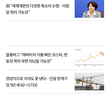
與 “세제개편안 다양한 목소리 수렴…이달
말 정리 가능성”
블룸버그 “레버리지 거품 빠진 코스피, 변
동성 최악 국면 지났을 가능성”
영업익으로 이자도 못 낸다…건설 한계기
업 5년 새 62→173곳