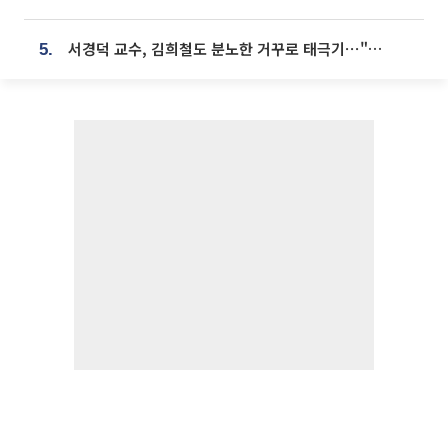
서경덕 교수, 김희철도 분노한 거꾸로 태극기⋯"엉터리는 아냐, 아쉬울 뿐"
5.