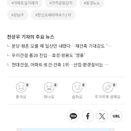
#아파트실거래가
#가격급등단지
#호갱노노
#강남구
#한신오페라하우스1차
천상우 기자의 주요 뉴스
분당·평촌 오를 때 일산만 내렸다…재건축 기대감도 ‘무색’
우미건설 톱20 진입…효성·쌍용도 ‘껑충’
현대건설, 아파트·토건·건축 1위…산업·환경설비는 삼성E&A
0
0
0
0
좋아요
화나요
슬퍼요
추가취재 원해요