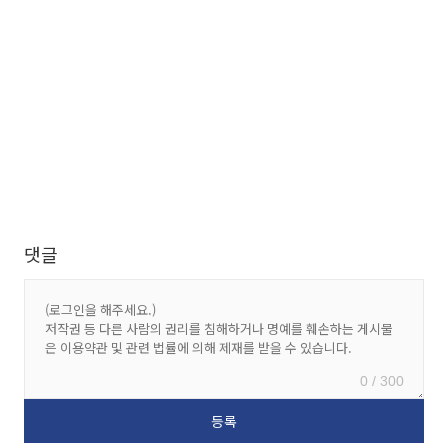
댓글
0 / 300