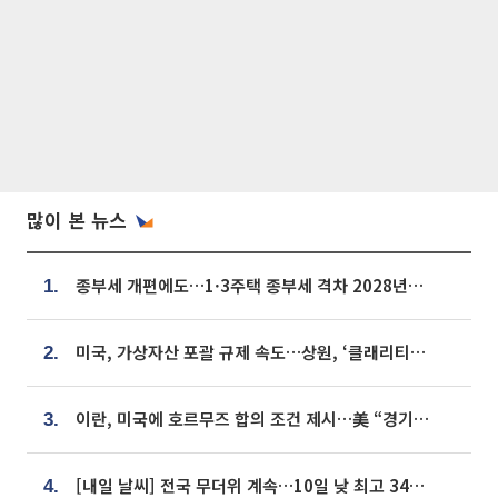
많이 본 뉴스
종부세 개편에도…1·3주택 종부세 격차 2028년부터 확대
1.
미국, 가상자산 포괄 규제 속도…상원, ‘클래리티법’ 9월 절차투표 추진
2.
이란, 미국에 호르무즈 합의 조건 제시…美 “경기 아직 안 끝나” [종합]
3.
[내일 날씨] 전국 무더위 계속…10일 낮 최고 34도 육박
4.