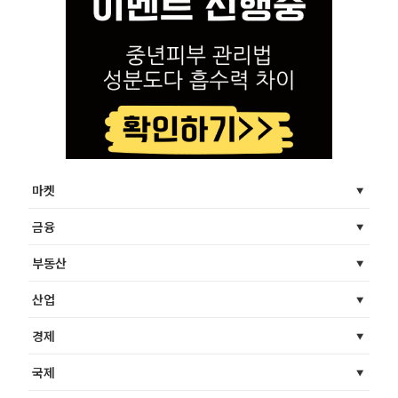
마켓
금융
부동산
산업
경제
국제