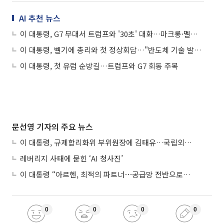
AI 추천 뉴스
이 대통령, G7 무대서 트럼프와 '30초' 대화…마크롱·멜로니 등과도 환담
이 대통령, 벨기에 총리와 첫 정상회담…"반도체 기술 발전 혜택 함께 누리자"
이 대통령, 첫 유럽 순방길…트럼프와 G7 회동 주목
문선영 기자의 주요 뉴스
이 대통령, 규제합리화위 부위원장에 김태유…국립외교원장 김흥규
레버리지 사태에 묻힌 ‘AI 청사진’
이 대통령 “아르헨, 최적의 파트너⋯공급망 전반으로 확대”
0
0
0
0