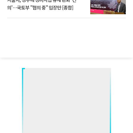
의'⋯국토부 "협의 중" 입장만 [종합]