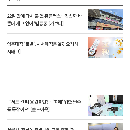
22일 만에 다시 문 연 홈플러스…정상화 바
쁜데 재고 없어 ‘발동동’[가보니]
입추매직 '불발', 처서매직은 올까요? [해
시태그]
콘서트 갈 때 응원봉만?⋯'최애' 위한 필수
품 등장이오! [솔드아웃]
서울시, 정부에 정비사업 규제 완화 '건