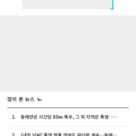
많이 본 뉴스
동해안은 시간당 80㎜ 폭우, 그 외 지역은 폭염…‘극과 극 날씨’
1.
[내일 날씨] 폭염 한풀 꺾여도 무더위 계속⋯동해안 이틀 연속 비
2.