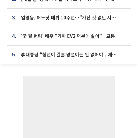
임영웅, 어느덧 데뷔 10주년⋯"가진 것 없던 시절, 내 앞엔 20명의 팬뿐"
3.
'굿 윌 헌팅' 배우 "기아 EV2 덕분에 살아"…교통사고 후 안전성 극찬
4.
李대통령 “청년이 결혼 망설이는 일 없어야...제도상 불이익 조사”
5.