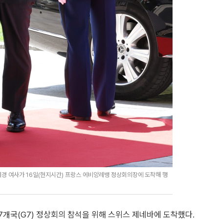
혜경 여사가 16일(현지시간) 프랑스 에비앙레뱅 정상회의장에 도착해 행
7개국(G7) 정상회의 참석을 위해 스위스 제네바에 도착했다.