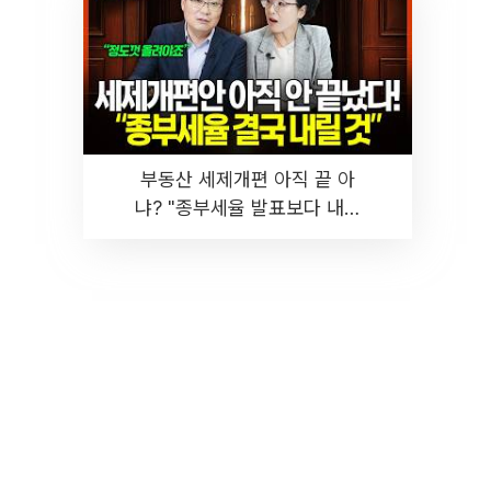
부동산 세제개편 아직 끝 아
냐? "종부세율 발표보다 내릴
것" 장기거주·양도세 전망 I 집
땅지성 I 김인만, 진미윤