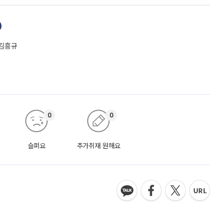
 김흥규
0
0
슬퍼요
추가취재 원해요