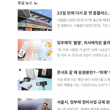
주요 뉴스
22일 만에 다시 문 연 홈플러스
서울월드컵경기장점 67명 출근해 재개점 
연 홈플러스 서울월드컵경기장점. 7일 
우유, 과일 같은 신선식품이 차근차근 자
입추매직 '불발', 처서매직은 올
“와 이제 시원한 거 같아” 단체 ‘뇌손상
한 더위 속 30도대 초반이 상대적으로
지역에 있었습니다. 7월 말에는 서풍과
콘서트 갈 때 응원봉만?⋯'최애'
지금 화제 되는 패션·뷰티 트렌드를 소개
따라 제품을 사는 '디토(Ditto) 소비
어디일까요? 아이돌 콘서트 시작을 기다
서울시, 정부에 정비사업 규제 완화
명노준 주택실장, 재개발·재건축 주택공