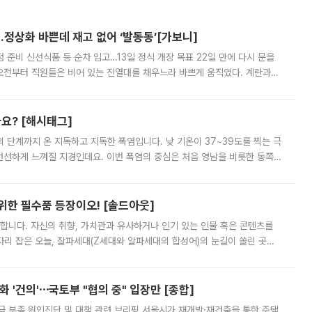
…정상화 바쁜데 재고 없어 ‘발동동’[가보니]
준비 신선식품 등 순차 입고…13일 정식 개장 목표 22일 만에 다시 문을
오전부터 직원들은 비어 있는 진열대를 채우느라 바쁘게 움직였다. 계란과
리를 잡기 시작했지만, 매장 곳곳엔 여전히 텅 빈 매대가 먼저 눈에 들어왔
까요? [해시태그]
’의 단계까지 온 지독하고 지독한 폭염입니다. 낮 기온이 37~39도를 찍는 극
 선선하게 느껴질 지경인데요. 이번 폭염의 중심은 처음 영남을 비롯한 동쪽
 북서풍이 산맥을 넘어 영남 쪽으로 내려오면서 뜨겁고 건조해졌는데요.
 위한 필수품 등장이오! [솔드아웃]
합니다. 자신의 취향, 가치관과 유사하거나 인기 있는 인물 혹은 콘텐츠를
'가 자리 잡은 오늘, 잘파세대(Z세대와 알파세대의 합성어)의 눈길이 쏠린 곳은
리는 공연장. 응원봉만큼이나 눈에 띄는 게 있습니다. 공연이 시작되기
 '건의'⋯국토부 "협의 중" 입장만 [종합]
급 부족 원인진단 및 대책 관련 브리핑 서울시가 재개발·재건축을 통한 주택