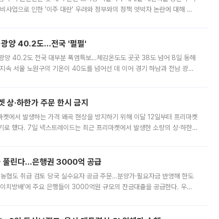
비사업으로 인한 '이주 대란' 우려와 정부와의 정책 엇박자 논란에 대해 정
실장은 2031년까지 31만 가구 착공 목표에 차질이 없다는 입장이나,
·광양 40.2도…전국 '펄펄'
·광양 40.2도 전국 대부분 폭염특보…체감온도도 곳곳 38도 넘어 8일 동해
지속 서울 노원구의 기온이 40도를 넘어선 데 이어 경기 하남과 전남 광양
. 전국 대부분 지역에 폭염특보가 내려진 가운데 곳곳에서 39~40도 안팎
켓 상·하한가 주문 한시 금지
마켓에서 발생하는 가격 왜곡 현상을 방지하기 위해 이달 12일부터 프리마켓
기로 했다. 7일 넥스트레이드는 최근 프리마켓에서 발생한 소량의 상·하한
, 주문 오류로 인한 가격 급등락을 최소화하기 위한 비상 대응방안을 발표
 풀린다…은행권 3000억 공급
리·농협도 취급 검토 당국 실수요자 공급 주문…분양가·필요자금 반영해 한도
에이치방배’에 주요 은행들이 3000억원 규모의 잔금대출을 공급한다. 우리
하고 있어 향후 공급 규모가 늘어날 전망이다. 7일 금융권에 따르면 KB국