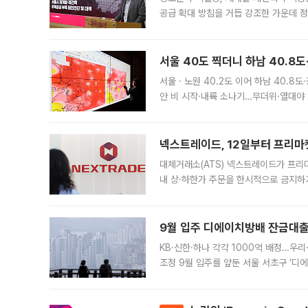
공급 확대 방침을 거듭 강조한 가운데 정
면 반박하고 나섰다. 명노준 서울시 주택
서울 40도 찍더니 하남 40.8도
서울ㆍ노원 40.2도 이어 하남 40.8도
안 비 시작·내륙 소나기…무더위·열대야 
에서도 40도를 웃도는 기온이 관측됐다
의 극심한
넥스트레이드, 12일부터 프리마
대체거래소(ATS) 넥스트레이드가 프리
내 상·하한가 주문을 한시적으로 금지하
가 체결 사례와 관련해 설명자료를 내고
9월 입주 디에이치방배 잔금대출
KB·신한·하나 각각 1000억 배정…우
조정 9월 입주를 앞둔 서울 서초구 ‘디
은행과 NH농협은행도 대출 취급을 검토
민은행