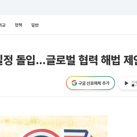
외교
정책
일반
 일정 돌입…글로벌 협력 해법 제
기사
구글 선호매체 추가