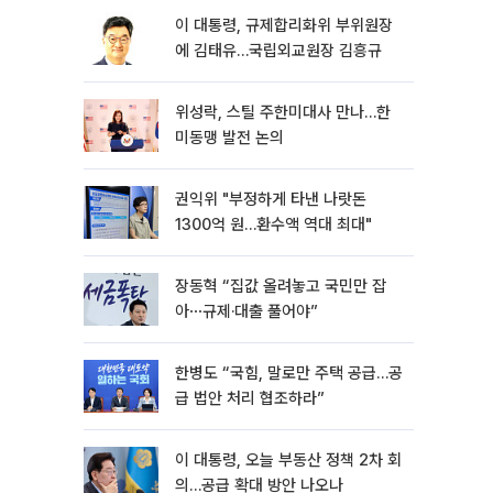
이 대통령, 규제합리화위 부위원장
에 김태유…국립외교원장 김흥규
위성락, 스틸 주한미대사 만나…한
미동맹 발전 논의
권익위 "부정하게 타낸 나랏돈
1300억 원…환수액 역대 최대"
장동혁 “집값 올려놓고 국민만 잡
아⋯규제·대출 풀어야”
한병도 “국힘, 말로만 주택 공급…공
급 법안 처리 협조하라”
이 대통령, 오늘 부동산 정책 2차 회
의…공급 확대 방안 나오나