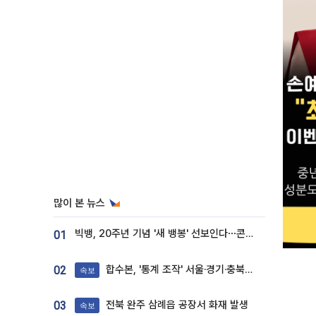
많이 본 뉴스
빅뱅, 20주년 기념 '새 뱅봉' 선보인다⋯콘서트 앞두고 팝업 개최
01
합수본, '통계 조작' 서울·경기·충북 선관위 등 추가 압수수색
02
속보
전북 완주 삼례읍 공장서 화재 발생
03
속보