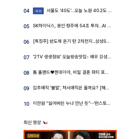
서울도 '40도'…오늘 노원 40.2도 기록
04
속보
SK하이닉스, 용인·청주에 54조 투자…AI 메모리 생산기지 키운다
05
[특징주] 반도체 온기 탄 2차전지...삼성SDI, 장 초반 7% 넘게 껑충
06
'2TV 생생정보' 오늘방송맛집- 배우 강성진 단골! 쌀국수ㆍ푸팟퐁 커리 맛집 '블○○○'
07
톰 홀랜드♥젠데이아, 비밀 결혼 파티 포착⋯호텔 대관비만 9억
08
입추매직 '불발', 처서매직은 올까요? [해시태그]
09
이찬원 “잃어버린 누나 만난 듯”⋯‘편스토랑’서 매력 폭발
10
최신 영상