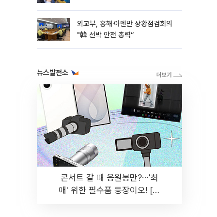
외교부, 홍해·아덴만 상황점검회의
"韓 선박 안전 총력“
뉴스발전소
콘서트 갈 때 응원봉만?⋯'최
애' 위한 필수품 등장이오! [솔
드아웃]