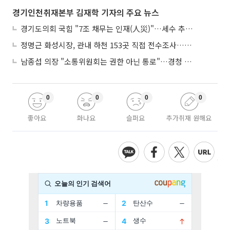
경기인천취재본부 김재학 기자의 주요 뉴스
경기도의회 국힘 "7조 채무는 인재(人災)"…세수 추계 조작 의혹 제기
정명근 화성시장, 관내 하천 153곳 직접 전수조사…불법시설 정비
남종섭 의장 "소통위원회는 권한 아닌 통로"…경청 의회 만든다
0
0
0
0
좋아요
화나요
슬퍼요
추가취재 원해요