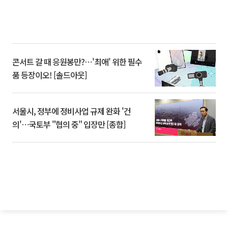
콘서트 갈 때 응원봉만?⋯'최애' 위한 필수
품 등장이오! [솔드아웃]
서울시, 정부에 정비사업 규제 완화 '건
의'⋯국토부 "협의 중" 입장만 [종합]