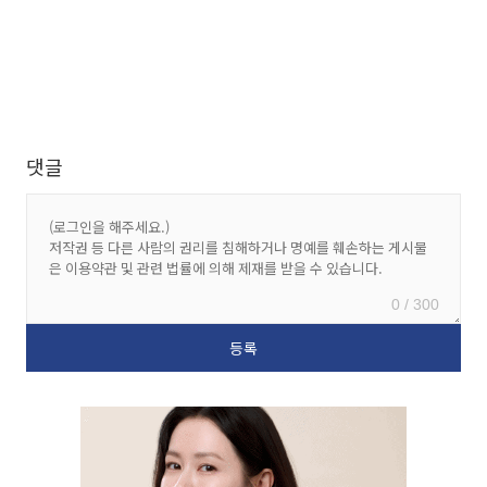
댓글
0 / 300