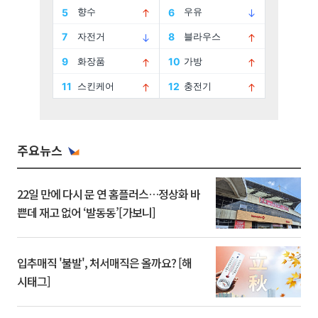
주요뉴스
22일 만에 다시 문 연 홈플러스…정상화 바
쁜데 재고 없어 ‘발동동’[가보니]
입추매직 '불발', 처서매직은 올까요? [해
시태그]