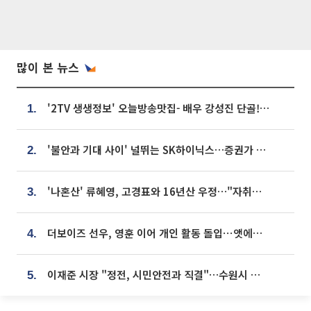
많이 본 뉴스
'2TV 생생정보' 오늘방송맛집- 배우 강성진 단골! 쌀국수ㆍ푸팟퐁 커리 맛집 '블○○○'
1.
'불안과 기대 사이' 널뛰는 SK하이닉스…증권가 "HBM4·LTA 기반 펀터멘털 견고"
2.
'나혼산' 류혜영, 고경표와 16년산 우정…"자취방서 부모님과 마주쳐"
3.
더보이즈 선우, 영훈 이어 개인 활동 돌입⋯앳에어리어와 전속계약
4.
이재준 시장 "정전, 시민안전과 직결"…수원시 비상대응체계 가동
5.