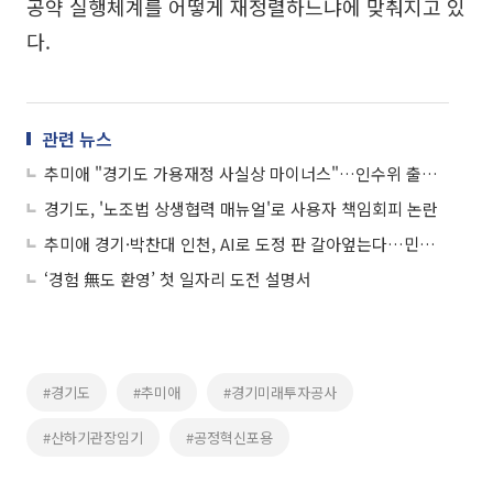
공약 실행체계를 어떻게 재정렬하느냐에 맞춰지고 있
다.
관련 뉴스
추미애 "경기도 가용재정 사실상 마이너스"…인수위 출범 첫날 '직격 경고'
경기도, '노조법 상생협력 매뉴얼'로 사용자 책임회피 논란
추미애 경기·박찬대 인천, AI로 도정 판 갈아엎는다…민선 9기 공약전략 해부
‘경험 無도 환영’ 첫 일자리 도전 설명서
#경기도
#추미애
#경기미래투자공사
#산하기관장임기
#공정혁신포용